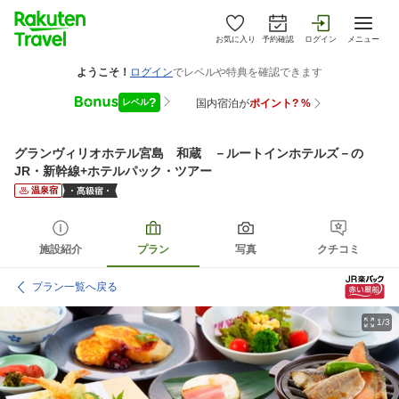
お気に入り
予約確認
ログイン
メニュー
グランヴィリオホテル宮島 和蔵 －ルートインホテルズ－
の
JR・新幹線+ホテルパック・ツアー
温泉宿
施設紹介
プラン
写真
クチコミ
プラン一覧へ戻る
1/3