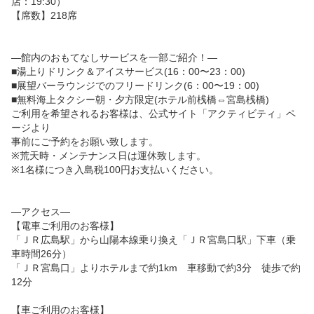
店：19:30）

【席数】218席

—館内のおもてなしサービスを一部ご紹介！—

■湯上りドリンク＆アイスサービス(16：00〜23：00)

■展望バーラウンジでのフリードリンク(6：00〜19：00)

■無料海上タクシー朝・夕方限定(ホテル前桟橋⇔宮島桟橋)

ご利用を希望されるお客様は、公式サイト「アクティビティ」ペ
ージより

事前にご予約をお願い致します。

※荒天時・メンテナンス日は運休致します。

※1名様につき入島税100円お支払いください。

—アクセス—

【電車ご利用のお客様】

「ＪＲ広島駅」から山陽本線乗り換え「ＪＲ宮島口駅」下車（乗
車時間26分）

「ＪＲ宮島口」よりホテルまで約1km　車移動で約3分　徒歩で約
12分

【車ご利用のお客様】
