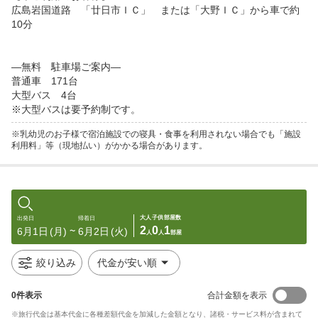
広島岩国道路　「廿日市ＩＣ」　または「大野ＩＣ」から車で約
10分

—無料　駐車場ご案内—

普通車　171台

大型バス　4台

※大型バスは要予約制です。
※乳幼児のお子様で宿泊施設での寝具・食事を利用されない場合でも「施設
利用料」等（現地払い）がかかる場合があります。
大人
子供
部屋数
出発日
帰着日
2
0
1
6月1日
(月)
6月2日
(火)
〜
人
人
部屋
絞り込み
代金が安い順
0
件表示
合計金額を表示
※旅行代金は基本代金に各種差額代金を加減した金額となり、諸税・サービス料が含まれて