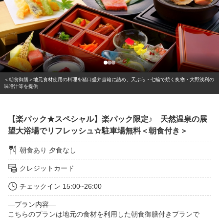
＜朝食御膳＞地元食材使用の料理を猪口盛弁当箱に詰め、天ぷら・七輪で焼く炙物・大野浅利の
味噌汁等を提供
【楽パック★スペシャル】楽パック限定♪ 天然温泉の展
望大浴場でリフレッシュ☆駐車場無料＜朝食付き＞
朝食あり
夕食なし
クレジットカード
チェックイン
15:00~26:00
—プラン内容—

こちらのプランは地元の食材を利用した朝食御膳付きプランで