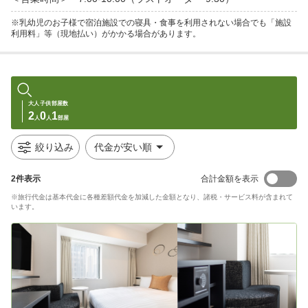
※乳幼児のお子様で宿泊施設での寝具・食事を利用されない場合でも「施設
利用料」等（現地払い）がかかる場合があります。
大人
子供
部屋数
2
0
1
人
人
部屋
絞り込み
代金が安い順
2
件表示
合計金額を表示
※旅行代金は基本代金に各種差額代金を加減した金額となり、諸税・サービス料が含まれて
います。