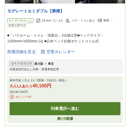
モデレートセミダブル【禁煙】
セミダブルルーム
16.4m²／
1～2
人
バス・トイレあり
禁煙
スタンダード
■「バスルーム・トイレ・洗面台」3点独立型■ベッドサイズ：
1350mm×1950mm 1台 ■日本ベッド社製ポケットコイル式
部屋詳細を見る
空室カレンダー
基準JR乗車区間
新大阪
～
東京
往復追加代金なし列車・普通車指定席
基本代金
( 大人
2
人
1
部屋／
1
泊
2
日／税込 )
40,100円
大人1人あたり
合計
80,200円
ポイント
1
%
列車選択へ進む
残り
5
部屋