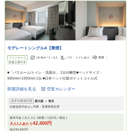
モデレートシングルA【禁煙】
ツインルーム
19.8m²／
1～2
人
バス・トイレあり
禁煙
スタンダード
■「バスルーム/トイレ・洗面台」 2点分離型■ベッドサイズ：
980mm×1950mm 2台 ■日本ベッド社製ポケットコイル式
部屋詳細を見る
空室カレンダー
基準JR乗車区間
新大阪
～
東京
往復追加代金なし列車・普通車指定席
基本代金
( 大人
2
人
1
部屋／
1
泊
2
日／税込 )
42,400円
大人1人あたり
合計
84,800円