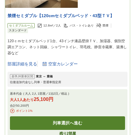
禁煙セミダブル【120cmセミダブルベッド・43型ＴＶ】
セミダブルルーム
12.8m²／
2
人
バス・トイレあり
禁煙
スタンダード
120ｃｍセミダブルベッド1台、43インチ液晶壁掛ＴＶ、加湿器、個別空
調エアコン、ネット回線、シャワートイレ、羽毛枕、静音冷蔵庫、湯沸し
器など
部屋詳細を見る
空室カレンダー
基準JR乗車区間
東京
～
豊橋
往復追加代金なし列車・普通車指定席
基本代金
( 大人
2
人
1
部屋／
1
泊
2
日／税込 )
25,100円
大人1人あたり
合計
50,200円
ポイント
1
%
列車選択へ進む
残り
2
部屋