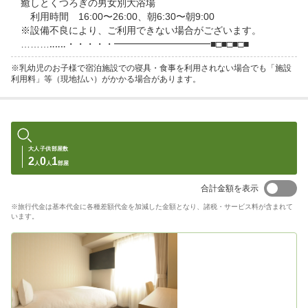
　癒しとくつろぎの男女別大浴場

　　利用時間　16:00〜26:00、朝6:30〜朝9:00

　※設備不良により、ご利用できない場合がございます。

　………‥‥‥・・・・・━━━━━━━━━━■□■□■□■
※乳幼児のお子様で宿泊施設での寝具・食事を利用されない場合でも「施設
利用料」等（現地払い）がかかる場合があります。
大人
子供
部屋数
2
0
1
人
人
部屋
合計金額を表示
※旅行代金は基本代金に各種差額代金を加減した金額となり、諸税・サービス料が含まれて
います。