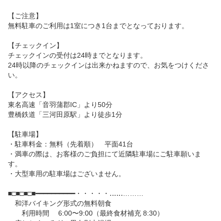
【ご注意】

無料駐車のご利用は1室につき1台までとなっております。

【チェックイン】

チェックインの受付は24時までとなります。

24時以降のチェックインは出来かねますので、お気をつけくださ
い。

【アクセス】

東名高速「音羽蒲郡IC」より50分

豊橋鉄道「三河田原駅」より徒歩1分

【駐車場】

・駐車料金：無料（先着順）　平面41台　

・満車の際は、お客様のご負担にて近隣駐車場にご駐車願いま
す。

・大型車用の駐車場はございません。

■□■□■□■━━━━━━━━━━・・・・・‥‥‥……… 

　和洋バイキング形式の無料朝食

　　利用時間　 6:00〜9:00（最終食材補充 8:30）
