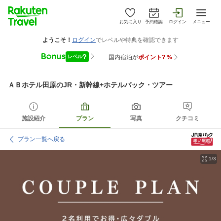
お気に入り
予約確認
ログイン
メニュー
ＡＢホテル田原
のJR・新幹線+ホテルパック・ツアー
施設紹介
プラン
写真
クチコミ
プラン一覧へ戻る
1/3