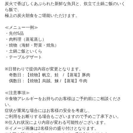
炭火で香ばしくあぶられた新鮮な魚貝と、炊立て土鍋ご飯のいく
ら飯で、

極上の炭火朝食をご堪能いただけます。

≪メニュー一例≫

・先付5品

・肉料理（蒸篭蒸し）

・焼物（海鮮・野菜・焼魚）

・土鍋ご飯といくら

・テーブルデザート

※日替わりで提供内容が変更となります。

　奇数日：【焼物】帆立、鮭　/ 【蒸篭】豚肉

　偶数日：【焼物】烏賊、鰊 / 【蒸篭】牛肉

≪注意事項≫

※食物アレルギーをお持ちのお客様はご予約前にご相談くださ
い。

症状が重篤な場合にはお客様の安全を考慮し、

ご利用をお断りする場合もございますので予めご了承下さい。

※仕入れ状況により内容が変わる可能性がございます。

※イメージ画像は2名様分の盛り付けとなります。
