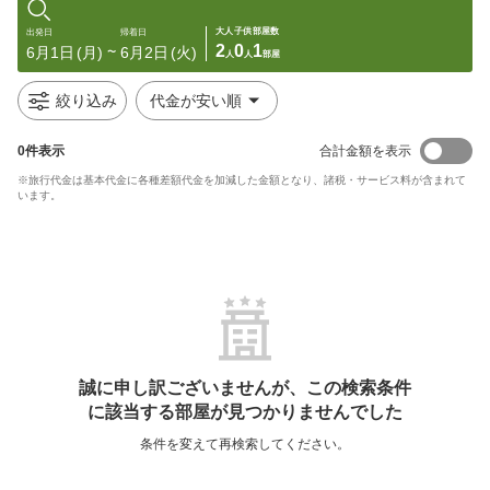
大人
子供
部屋数
出発日
帰着日
2
0
1
6月1日
(月)
6月2日
(火)
〜
人
人
部屋
絞り込み
代金が安い順
0
件表示
合計金額を表示
※旅行代金は基本代金に各種差額代金を加減した金額となり、諸税・サービス料が含まれて
います。
誠に申し訳ございませんが、この検索条件
に該当する部屋が見つかりませんでした
条件を変えて再検索してください。