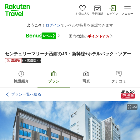
お気に入り
予約確認
ログイン
メニュー
センチュリーマリーナ函館
のJR・新幹線+ホテルパック・ツアー
温泉宿
施設紹介
プラン
写真
クチコミ
プラン一覧へ戻る
1/3