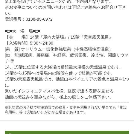
※上限を設けているメニューのため、予約制となります。

※お食事についてのお問い合わせは下記ご連絡先へお問合せ下さ
い。

電話番号：0138-85-6972

■□■大　浴　場■□■

【会　　場】14階『屋内大浴場』/ 15階『天空露天風呂』

【入浴時間】5:30〜24:30

[泉　質] ナトリウムー塩化物強塩泉（中性高張性高温泉）

[効　能]糖尿病、腰痛症、神経痛、疲労回復、冷え性、関節リウマ
チ 等

14、15階に位置する大浴場は函館最大規模の天然温泉であり、

14階から15階へは浴場内の階段を使って移動が可能です。

15階の天空露天風呂では、函館山やベイエリアの景色と温泉を1つ
に

繋いだインフィニティスパ仕様。昼夜で違う表情を見せる

※乳幼児のお子様で宿泊施設での寝具・食事を利用されない場合でも「施設
利用料」等（現地払い）がかかる場合があります。