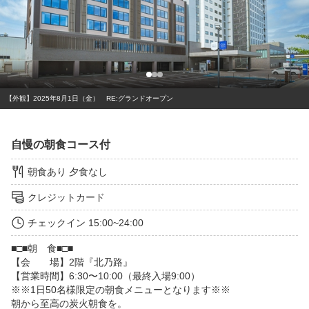
【外観】2025年8月1日（金） RE:グランドオープン
自慢の朝食コース付
朝食あり
夕食なし
クレジットカード
チェックイン
15:00~24:00
■□■朝　食■□■

【会　　場】2階『北乃路』

【営業時間】6:30〜10:00（最終入場9:00）

※※1日50名様限定の朝食メニューとなります※※

朝から至高の炭火朝食を。
