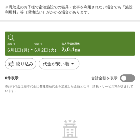
※乳幼児のお子様で宿泊施設での寝具・食事を利用されない場合でも「施設
利用料」等（現地払い）がかかる場合があります。
大人
子供
部屋数
出発日
帰着日
2
0
1
6月1日
(月)
6月2日
(火)
〜
人
人
部屋
絞り込み
代金が安い順
0
件表示
合計金額を表示
※旅行代金は基本代金に各種差額代金を加減した金額となり、諸税・サービス料が含まれて
います。