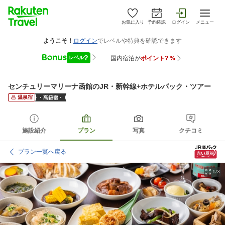
お気に入り
予約確認
ログイン
メニュー
センチュリーマリーナ函館
のJR・新幹線+ホテルパック・ツアー
温泉宿
施設紹介
プラン
写真
クチコミ
プラン一覧へ戻る
1/3