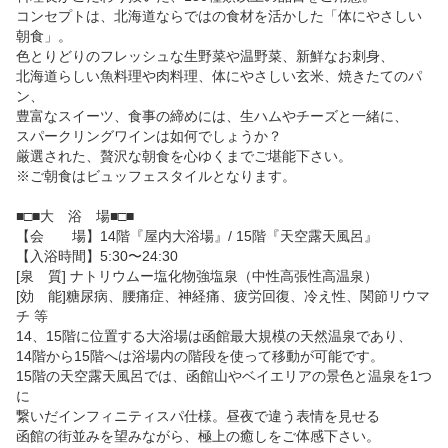
コンセプトは、北海道ならではの食材を活かした「体にやさしい
朝食」。

色とりどりのフレッシュな生野菜や温野菜、新鮮なお刺身、

北海道らしい魚料理や肉料理、体にやさしい玄米、焼きたてのパ
ン、

豊富なスイーツ、食事の締めには、生ハムやチーズと一緒に、

スパークリングワインは如何でしょうか？

厳選された、贅沢な朝食を心ゆくまでご堪能下さい。

※ご朝食はビュッフェスタイルとなります。

■□■大　浴　場■□■

【会　　場】14階『屋内大浴場』/ 15階『天空露天風呂』

【入浴時間】5:30〜24:30

[泉　質] ナトリウムー塩化物強塩泉（中性高張性高温泉）

[効　能]糖尿病、腰痛症、神経痛、疲労回復、冷え性、関節リウマ
チ 等

14、15階に位置する大浴場は函館最大規模の天然温泉であり、

14階から15階へは浴場内の階段を使って移動が可能です。

15階の天空露天風呂では、函館山やベイエリアの景色と温泉を1つ
に

繋いだインフィニティスパ仕様。昼夜で違う表情を見せる
