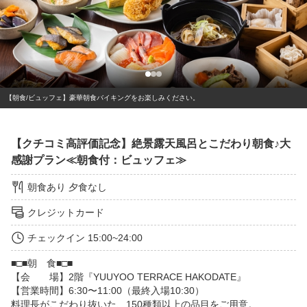
【朝食/ビュッフェ】豪華朝食バイキングをお楽しみください。
【クチコミ高評価記念】絶景露天風呂とこだわり朝食♪大
感謝プラン≪朝食付：ビュッフェ≫
朝食あり
夕食なし
クレジットカード
チェックイン
15:00~24:00
■□■朝　食■□■

【会　　場】2階『YUUYOO TERRACE HAKODATE』

【営業時間】6:30〜11:00（最終入場10:30）

料理長がこだわり抜いた、150種類以上の品目をご用意。
