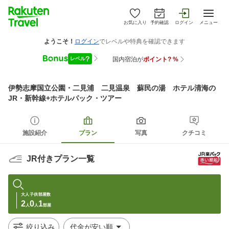
お気に入り
予約確認
ログイン
メニュー
伊勢志摩国立公園・二見浦 二見温泉 蘇民の湯 ホテル清海
の
JR・新幹線+ホテルパック・ツアー
施設紹介
プラン
写真
クチコミ
JR付きプラン一覧
大人
子供
部屋数
2
0
1
人
人
部屋
絞り込み
代金が安い順