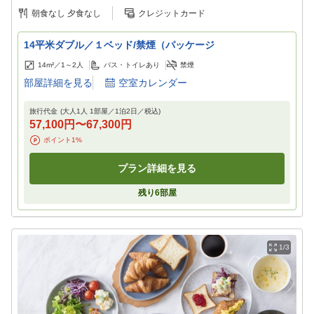
制
朝食なし
夕食なし
クレジットカード
14平米ダブル／１ベッド/禁煙（パッケージ
14m²／
1～2
人
バス・トイレあり
禁煙
部屋詳細を見る
空室カレンダー
旅行代金
(大人1人 1部屋／
1
泊
2
日／税込)
57,100円
〜
67,300円
ポイント
1
%
プラン詳細を見る
残り
6
部屋
1/3