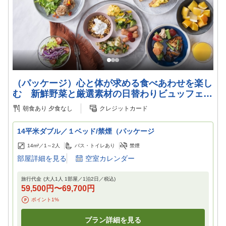
（パッケージ）心と体が求める食べあわせを楽し
む 新鮮野菜と厳選素材の日替わりビュッフェ
（朝食付）
朝食あり
夕食なし
クレジットカード
14平米ダブル／１ベッド/禁煙（パッケージ
14m²／
1～2
人
バス・トイレあり
禁煙
部屋詳細を見る
空室カレンダー
旅行代金
(大人1人 1部屋／
1
泊
2
日／税込)
59,500円
〜
69,700円
ポイント
1
%
プラン詳細を見る