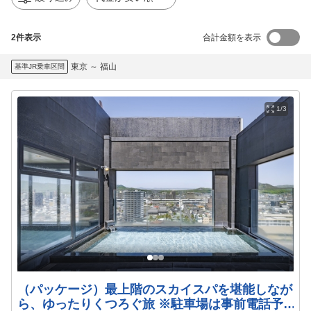
2
件表示
合計金額を表示
東京
～
福山
基準JR乗車区間
1/3
（パッケージ）最上階のスカイスパを堪能しなが
ら、ゆったりくつろぐ旅 ※駐車場は事前電話予約