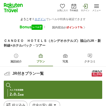
お気に入り
予約確認
ログイン
メニュー
ＣＡＮＤＥＯ ＨＯＴＥＬＳ（カンデオホテルズ）福山
のJR・新
幹線+ホテルパック・ツアー
施設紹介
プラン
写真
クチコミ
JR付きプラン一覧
大人
子供
部屋数
2
0
1
人
人
部屋
絞り込み
代金が安い順