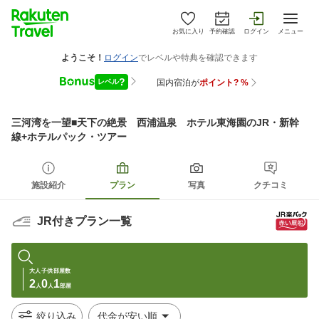
お気に入り
予約確認
ログイン
メニュー
三河湾を一望■天下の絶景 西浦温泉 ホテル東海園
のJR・新幹
線+ホテルパック・ツアー
施設紹介
プラン
写真
クチコミ
JR付きプラン一覧
大人
子供
部屋数
2
0
1
人
人
部屋
絞り込み
代金が安い順