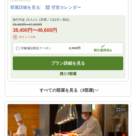
部屋詳細を見る
空室カレンダー
旅行代金
(大人1人 1部屋／
1
泊
2
日／税込)
39,400円
〜
47,600円
38,400円
〜
46,600円
ポイント
1
%
対象施設限定クーポン
-
2,000円
割引適用済み
プラン詳細を見る
残り
3
部屋
すべての部屋を見る（
3
部屋)
1/3