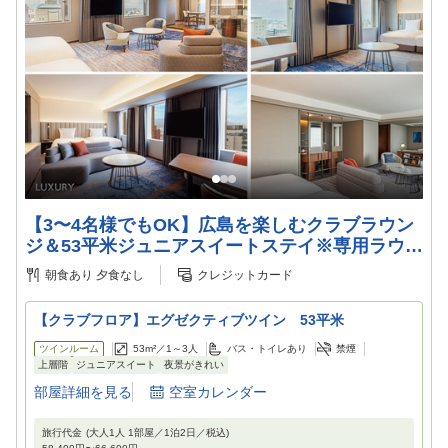
【3〜4名様でもOK】広島を楽しむクラブラウン
ジ＆53平米ジュニアスイートステイ※専用ラウン
ジ利用可
朝食あり
夕食なし
クレジットカード
【クラブフロア】エグゼクティブツイン 53平米
ツインルーム
53m²／
1～3
人
バス・トイレあり
禁煙
上層階
ジュニアスイート
夜景がきれい
部屋詳細を見る
空室カレンダー
旅行代金
(大人1人 1部屋／
1
泊
2
日／税込)