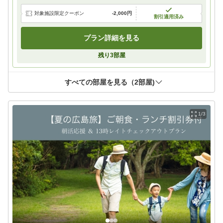
対象施設限定クーポン
-
2,000円
割引適用済み
プラン詳細を見る
残り
3
部屋
すべての部屋を見る（
2
部屋)
1/3