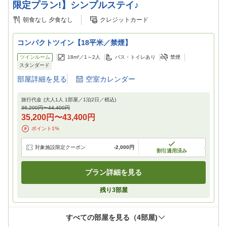
限定プラン!】シンプルステイ♪
朝食なし
夕食なし
クレジットカード
コンパクトツイン【18平米／禁煙】
ツインルーム
18m²／
1～2
人
バス・トイレあり
禁煙
スタンダード
部屋詳細を見る
空室カレンダー
旅行代金
(大人1人 1部屋／
1
泊
2
日／税込)
36,200円
〜
44,400円
35,200円
〜
43,400円
ポイント
1
%
対象施設限定クーポン
-
2,000円
割引適用済み
プラン詳細を見る
残り
3
部屋
すべての部屋を見る（
4
部屋)