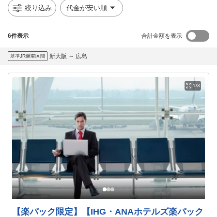
絞り込み
代金が安い順
6
件表示
合計金額を表示
新大阪
～
広島
基準JR乗車区間
1/3
【楽パック限定】【IHG・ANAホテルズ楽パック