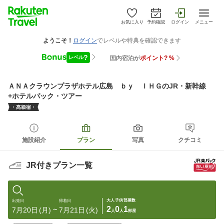
お気に入り
予約確認
ログイン
メニュー
ＡＮＡクラウンプラザホテル広島 ｂｙ ＩＨＧ
のJR・新幹線
+ホテルパック・ツアー
施設紹介
プラン
写真
クチコミ
JR付きプラン一覧
大人
子供
部屋数
出発日
帰着日
2
0
1
7月20日
(月)
7月21日
(火)
〜
人
人
部屋