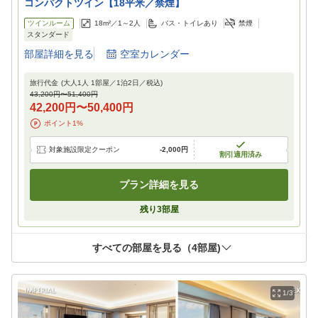
コンパクトツイン【18平米／禁煙】
ツインルーム
18m²／
1～2
人
バス・トイレあり
禁煙
スタンダード
部屋詳細を見る
空室カレンダー
旅行代金
(大人1人 1部屋／
1
泊
2
日／税込)
43,200円
〜
51,400円
42,200円
〜
50,400円
ポイント
1
%
対象施設限定クーポン
-
2,000円
割引適用済み
プラン詳細を見る
残り
3
部屋
すべての部屋を見る（
4
部屋)
1/3