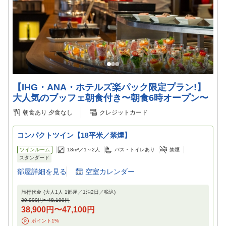
【IHG・ANA・ホテルズ楽パック限定プラン!】
大人気のブッフェ朝食付き〜朝食6時オープン〜
朝食あり
夕食なし
クレジットカード
コンパクトツイン【18平米／禁煙】
ツインルーム
18m²／
1～2
人
バス・トイレあり
禁煙
スタンダード
部屋詳細を見る
空室カレンダー
旅行代金
(大人1人 1部屋／
1
泊
2
日／税込)
39,900円
〜
48,100円
38,900円
〜
47,100円
ポイント
1
%