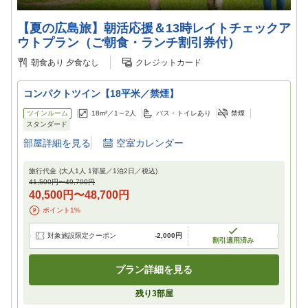
【夏の広島旅】朝活応援＆13時レイトチェックア
ウトプラン（ご朝食・ランチ割引券付）
朝食あり
夕食なし
クレジットカード
コンパクトツイン【18平米／禁煙】
ツインルーム
18m²／
1～2
人
バス・トイレあり
禁煙
スタンダード
部屋詳細を見る
空室カレンダー
旅行代金
(大人1人 1部屋／
1
泊
2
日／税込)
41,500円
〜
49,700円
40,500円
〜
48,700円
ポイント
1
%
対象施設限定クーポン
-
2,000円
割引適用済み
プラン詳細を見る
残り
3
部屋