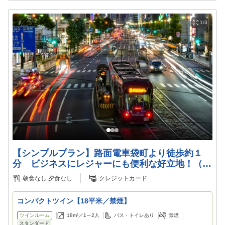
1/3
【シンプルプラン】路面電車袋町より徒歩約１
分 ビジネスにレジャーにも便利な好立地！（素
泊り）
朝食なし
夕食なし
クレジットカード
コンパクトツイン【18平米／禁煙】
ツインルーム
18m²／
1～2
人
バス・トイレあり
禁煙
スタンダード