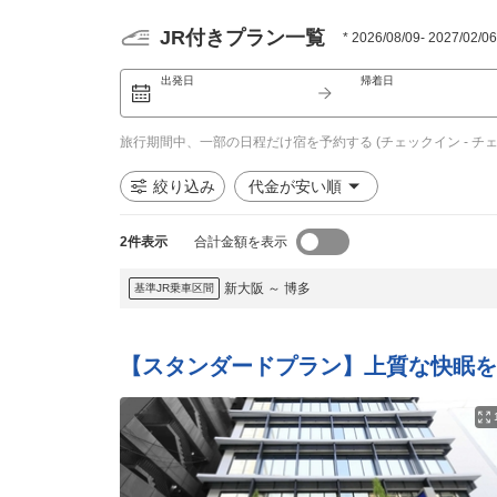
JR付きプラン一覧
*
2026/08/09- 2027
出発日
帰着日
旅行期間中、一部の日程だけ宿を予約する (チェックイン - チ
絞り込み
代金が安い順
2
件表示
合計金額を表示
新大阪
～
博多
基準JR乗車区間
【スタンダードプラン】上質な快眠を