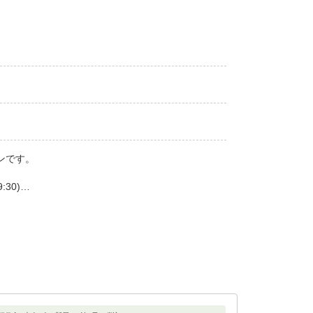
ンです。
30)
イルでお届け。
すっきりとした目覚めをお届けいたします。
ト】
だけるように、快適な眠りにいざなうスランバーランドの
りお休みいただけるホワイトノイズマシンを完備して