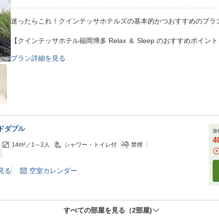
迷ったらこれ！クインテッサホテルズの基本的かつおすすめのプラ
【クインテッサホテル福岡博多 Relax ＆ Sleep のおすすめポイン
プラン詳細を見る
Relux＆sleepではご滞在中、心地よい癒しと快眠を感じていた
ベッド、客室にはアロマディフューザーや自然音に包まれてぐっす
います。
快適な眠りといつもとは違う癒しの空間をお楽しみください
・2023年5月1日グランドオープン！
・音と香りで演出する安らぎ空間
ドダブル
アロマストーンとスピーカー、観葉植物でリラックス。
旅
ベッドは英国王室御用達「スランバーランド」ベッド採用。
4
14m²／
1～2
人
シャワー・トイレ付
禁煙
・ウェルカムドリンク
ド
ビタミンやミネラル、酵素などを効率よくとることのできるデト
・交通アクセス
見る
空室カレンダー
ＪＲ＆地下鉄博多駅筑紫口より徒歩7分。福岡都市高速環状線博多駅
・全室禁煙
加湿機能付き空気清浄機も全室設置で、快適にお過ごしいただけ
すべての部屋を見る（
2
部屋)