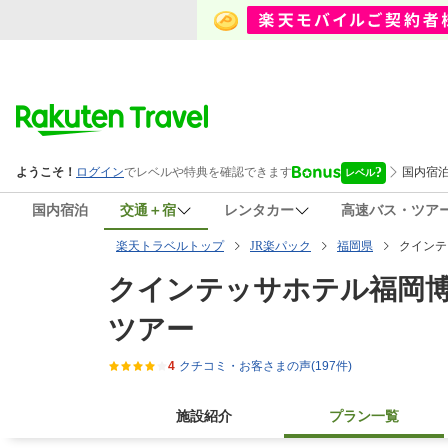
国内宿泊
交通＋宿
レンタカー
高速バス・ツア
楽天トラベルトップ
JR楽パック
福岡県
クインテ
クインテッサホテル福岡
ツアー
4
クチコミ・お客さまの声
(
197
件)
施設紹介
プラン一覧