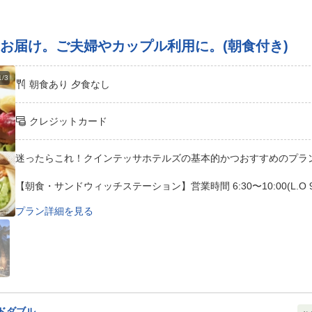
お届け。ご夫婦やカップル利用に。(朝食付き)
1/3
朝食あり
夕食なし
クレジットカード
迷ったらこれ！クインテッサホテルズの基本的かつおすすめのプラ
【朝食・サンドウィッチステーション】営業時間 6:30〜10:00(L.O 9:
・場所：1F レストラン
プラン詳細を見る
お好みに合わせた具材で楽しめるサンドウィッチをビュッフェスタ
好きなものを好きなだけお楽しみいただけます。ぐっすり寝た後の
【クインテッサホテル福岡博多 Relax ＆ Sleep のおすすめポイン
Relux＆sleepではご滞在中、心地よい癒しと快眠を感じていた
ベッド、客室にはアロマディフューザーや自然音に包まれてぐっす
ドダブル
います。