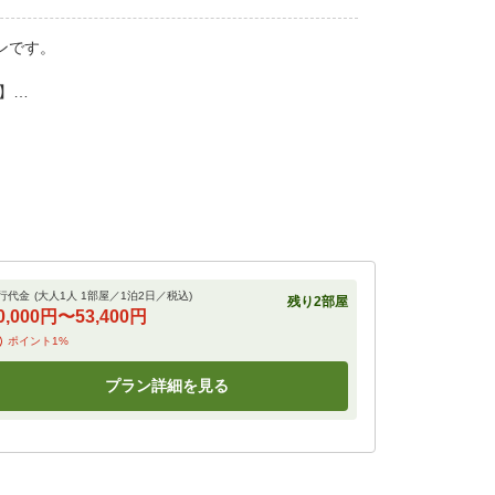
ンです。
ト】
だけるように、快適な眠りにいざなうスランバーランドの
りお休みいただけるホワイトノイズマシンを完備して
行代金
(大人1人 1部屋／
1
泊
2
日／税込)
残り
2
部屋
0,000円
〜
53,400円
ポイント
1
%
ックスウォーターをご用意。
プラン詳細を見る
東ICより車で7分。
ます。