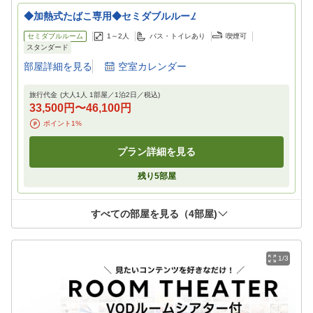
◆加熱式たばこ専用◆セミダブルルーム
セミダブルルーム
1～2
人
バス・トイレあり
喫煙可
スタンダード
部屋詳細を見る
空室カレンダー
旅行代金
(大人1人 1部屋／
1
泊
2
日／税込)
33,500円
〜
46,100円
ポイント
1
%
プラン詳細を見る
残り
5
部屋
すべての部屋を見る（
4
部屋)
1/3