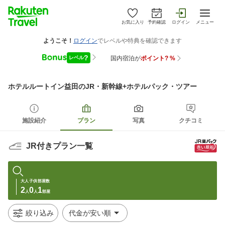
お気に入り
予約確認
ログイン
メニュー
ホテルルートイン益田
のJR・新幹線+ホテルパック・ツアー
施設紹介
プラン
写真
クチコミ
JR付きプラン一覧
大人
子供
部屋数
2
0
1
人
人
部屋
絞り込み
代金が安い順