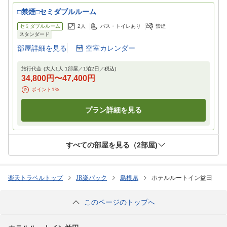
□禁煙□セミダブルルーム
セミダブルルーム
2
人
バス・トイレあり
禁煙
スタンダード
部屋詳細を見る
空室カレンダー
旅行代金
(大人1人 1部屋／
1
泊
2
日／税込)
34,800円
〜
47,400円
ポイント
1
%
プラン詳細を見る
すべての部屋を見る（
2
部屋)
楽天トラベルトップ
JR楽パック
島根県
ホテルルートイン益田
このページのトップへ