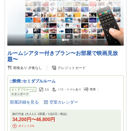
ルームシアター付きプラン〜お部屋で映画見放
題〜
朝食あり
夕食なし
クレジットカード
□禁煙□セミダブルルーム
セミダブルルーム
2
人
バス・トイレあり
禁煙
スタンダード
部屋詳細を見る
空室カレンダー
旅行代金
(大人1人 1部屋／
1
泊
2
日／税込)
34,200円
〜
46,800円
ポイント
1
%