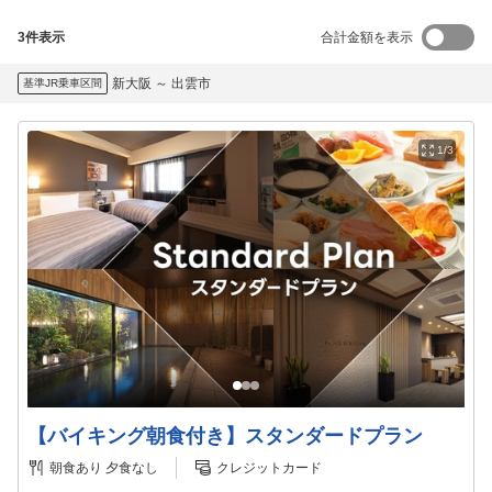
3
件表示
合計金額を表示
新大阪
～
出雲市
基準JR乗車区間
1/3
【バイキング朝食付き】スタンダードプラン
朝食あり
夕食なし
クレジットカード