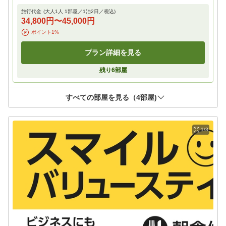
旅行代金
(大人1人 1部屋／
1
泊
2
日／税込)
34,800円
〜
45,000円
ポイント
1
%
プラン詳細を見る
残り
6
部屋
すべての部屋を見る（
4
部屋)
1/3