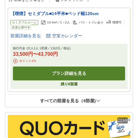
【喫煙】セミダブル■14平米■ベッド幅120cm
セミダブルルーム
14.4m²／
1～2
人
バス・トイレあり
喫煙可
スタンダード
部屋詳細を見る
空室カレンダー
旅行代金
(大人1人 1部屋／
1
泊
2
日／税込)
33,500円
〜
43,700円
ポイント
1
%
プラン詳細を見る
残り
6
部屋
すべての部屋を見る（
4
部屋)
1/3