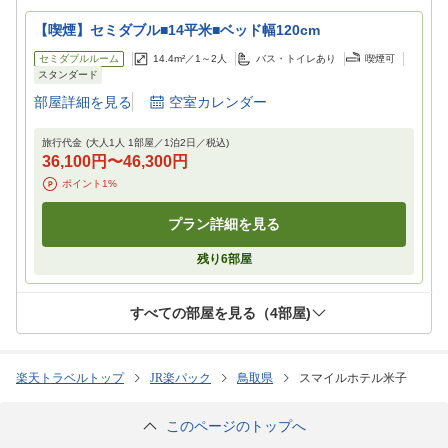
【喫煙】セミダブル■14平米■ベッド幅120cm
セミダブルルーム
14.4m²／
1～2
人
バス・トイレあり
喫煙可
スタンダード
部屋詳細を見る
空室カレンダー
旅行代金
(大人1人 1部屋／
1
泊
2
日／税込)
36,100円
〜
46,300円
ポイント
1
%
プラン詳細を見る
残り
6
部屋
すべての部屋を見る（
4
部屋)
楽天トラベルトップ
JR楽パック
鳥取県
スマイルホテル米子
このページのトップへ