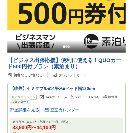
【ビジネス出張応援】便利に使える！QUOカー
ド500円付プラン（素泊まり）
朝食なし
夕食なし
クレジットカード
【喫煙】セミダブル■14平米■ベッド幅120cm
セミダブルルーム
14.4m²／
1～2
人
バス・トイレあり
喫煙可
スタンダード
部屋詳細を見る
空室カレンダー
旅行代金
(大人1人 1部屋／
1
泊
2
日／税込)
33,900円
〜
44,100円