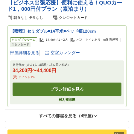
【ビジネス出張応援】便利に使える！QUOカー
ド1，000円付プラン（素泊まり）
朝食なし
夕食なし
クレジットカード
【喫煙】セミダブル■14平米■ベッド幅120cm
セミダブルルーム
14.4m²／
1～2
人
バス・トイレあり
喫煙可
スタンダード
部屋詳細を見る
空室カレンダー
旅行代金
(大人1人 1部屋／
1
泊
2
日／税込)
34,200円
〜
44,400円
ポイント
1
%
プラン詳細を見る
残り
6
部屋
すべての部屋を見る（
4
部屋)