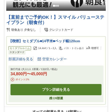
【直前までご予約OK！】スマイル バリューステ
イプラン（朝食付）
朝食あり
夕食なし
クレジットカード
【喫煙】セミダブル■14平米■ベッド幅120cm
セミダブルルーム
14.4m²／
1～2
人
バス・トイレあり
喫煙可
スタンダード
部屋詳細を見る
空室カレンダー
旅行代金
(大人1人 1部屋／
1
泊
2
日／税込)
34,800円
〜
45,000円
ポイント
1
%
プラン詳細を見る
残り
6
部屋
すべての部屋を見る（
4
部屋)