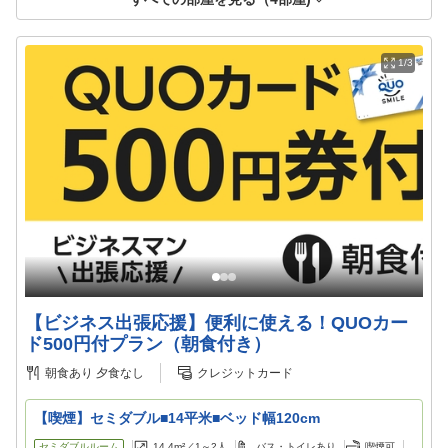
1/3
【ビジネス出張応援】便利に使える！QUOカー
ド500円付プラン（朝食付き）
朝食あり
夕食なし
クレジットカード
【喫煙】セミダブル■14平米■ベッド幅120cm
セミダブルルーム
14.4m²／
1～2
人
バス・トイレあり
喫煙可