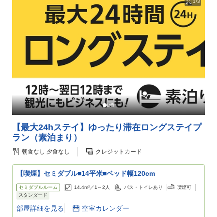
1/3
【最大24hステイ】ゆったり滞在ロングステイプ
ラン（素泊まり）
朝食なし
夕食なし
クレジットカード
【喫煙】セミダブル■14平米■ベッド幅120cm
セミダブルルーム
14.4m²／
1～2
人
バス・トイレあり
喫煙可
スタンダード
部屋詳細を見る
空室カレンダー