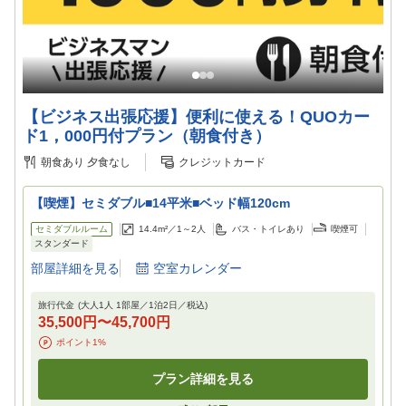
【ビジネス出張応援】便利に使える！QUOカー
ド1，000円付プラン（朝食付き）
朝食あり
夕食なし
クレジットカード
【喫煙】セミダブル■14平米■ベッド幅120cm
セミダブルルーム
14.4m²／
1～2
人
バス・トイレあり
喫煙可
スタンダード
部屋詳細を見る
空室カレンダー
旅行代金
(大人1人 1部屋／
1
泊
2
日／税込)
35,500円
〜
45,700円
ポイント
1
%
プラン詳細を見る