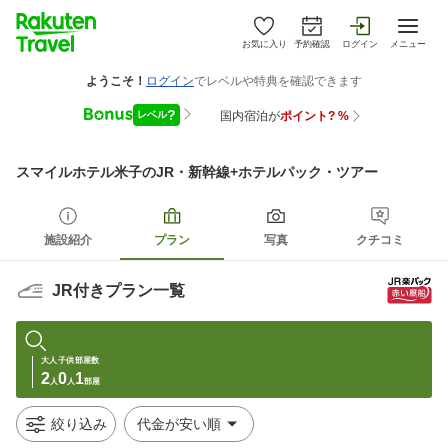
お気に入り
予約確認
ログイン
メニュー
スマイルホテル米子
のJR・新幹線+ホテルパック・ツアー
施設紹介
プラン
写真
クチコミ
JR付きプラン一覧
大人
子供
部屋数
2
0
1
人
人
部屋
絞り込み
代金が安い順