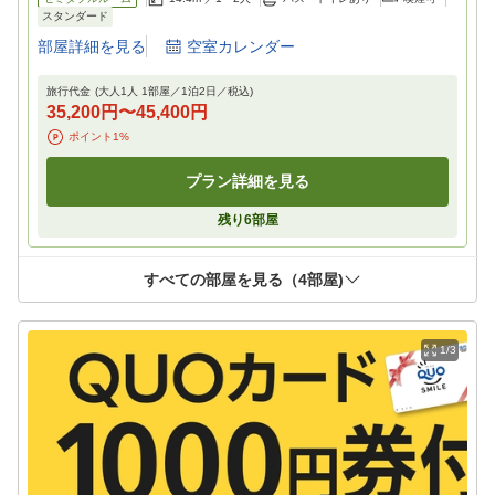
スタンダード
部屋詳細を見る
空室カレンダー
旅行代金
(大人1人 1部屋／
1
泊
2
日／税込)
35,200円
〜
45,400円
ポイント
1
%
プラン詳細を見る
残り
6
部屋
すべての部屋を見る（
4
部屋)
1/3