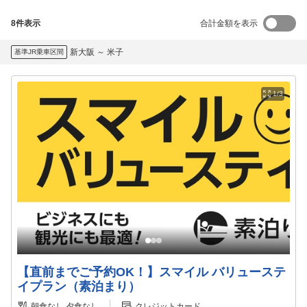
8
件表示
合計金額を表示
新大阪
～
米子
基準JR乗車区間
1/3
【直前までご予約OK！】スマイル バリューステ
イプラン（素泊まり）
朝食なし
夕食なし
クレジットカード