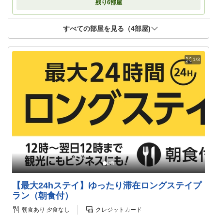
残り
6
部屋
すべての部屋を見る（
4
部屋)
1/3
【最大24hステイ】ゆったり滞在ロングステイプ
ラン（朝食付）
朝食あり
夕食なし
クレジットカード