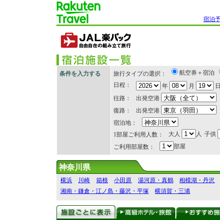
宿泊
航空券＋宿泊
条件を入力する
旅行タイプの選択：
日程：
年
月
往路：
出発空港
復路：
出発空港
宿泊地：
大人
人
子供
1部屋ご利用人数：
部屋
ご利用部屋数：
神奈川県
横浜
川崎
箱根
小田原
湯河原・真鶴
相模湖・丹沢
湘南・鎌倉・江ノ島・藤沢・平塚
横須賀・三浦