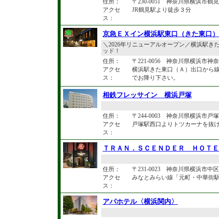
住所：
〒230-0051 神奈川県横浜市鶴見
アクセ
JR鶴見駅より徒歩３分
ス：
京急ＥＸイン横浜駅東口（きた東口）
＼2026年リニューアルオープン／横浜駅
ッド！
住所：
〒221-0056 神奈川県横浜市神
アクセ
横浜駅きた東口（Ａ）出口から
ス：
でお降り下さい。
相鉄フレッサイン 横浜戸塚
住所：
〒244-0003 神奈川県横浜市戸塚
アクセ
戸塚駅西口よりトツカーナを抜け
ス：
ＴＲＡＮ．ＳＣＥＮＤＥＲ ＨＯＴＥ
住所：
〒231-0023 神奈川県横浜市中区
アクセ
みなとみらい線「元町・中華街駅
ス：
アパホテル〈横浜関内〉