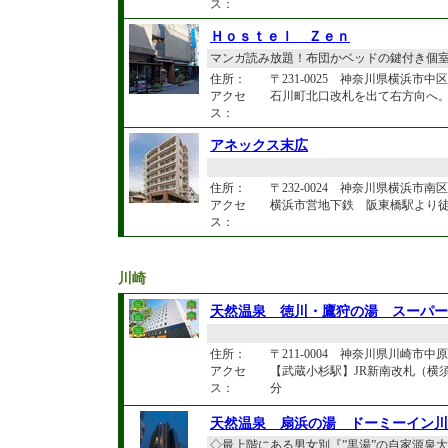
ス：
Ｈｏｓｔｅｌ Ｚｅｎ
マンガ読み放題！布団かベッドの鍵付き個
住所：
〒231-0025 神奈川県横浜市中
アクセ
石川町北口改札を出て右方向へ。
ス：
アネックス末広
住所：
〒232-0024 神奈川県横浜市南区浦
アクセ
横浜市営地下鉄 阪東橋駅より
ス：
川崎
天然温泉 徳川・鷹狩の湯 スーパー
住所：
〒211-0004 神奈川県川崎市中原区
アクセ
【武蔵小杉駅】JR新南改札（横
ス：
分
天然温泉 扇浜の湯 ドーミーイン川
◇最上階にある男女別『”黒湯”の自家源泉