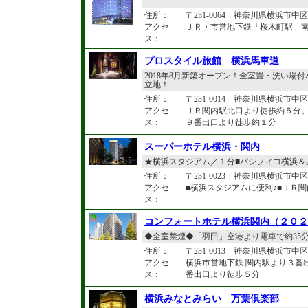
住所：
〒231-0064 神奈川県横浜市中区野
アクセ
ＪＲ・市営地下鉄「桜木町駅」南
ス：
プロスタイル旅館 横浜馬車道
2018年8月新築オープン！全室畳・洗い
立地！
住所：
〒231-0014 神奈川県横浜市中区
アクセ
ＪＲ関内駅北口より徒歩約５分
ス：
９番出口より徒歩約１分
スーパーホテル横浜・関内
★横浜スタジアム／１分■パシフィコ横浜＆
住所：
〒231-0023 神奈川県横浜市中区
アクセ
■横浜スタジアムに便利♪■ＪＲ関
ス：
コンフォートホテル横浜関内（２０２
◆全室禁煙◆「羽田」空港より電車で約35分
住所：
〒231-0013 神奈川県横浜市中区
アクセ
横浜市営地下鉄 関内駅より３番
ス：
番出口より徒歩５分
横浜みなとみらい 万葉倶楽部