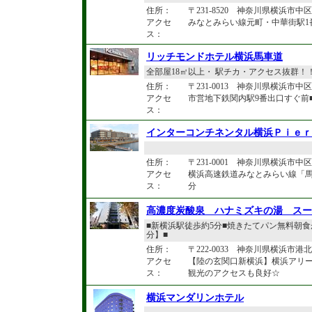
住所：
〒231-8520 神奈川県横浜市中
アクセ
みなとみらい線元町・中華街駅1
ス：
リッチモンドホテル横浜馬車道
全部屋18㎡以上・ 駅チカ・アクセス抜群！
住所：
〒231-0013 神奈川県横浜市中区
アクセ
市営地下鉄関内駅9番出口すぐ前
ス：
インターコンチネンタル横浜Ｐｉｅｒ
住所：
〒231-0001 神奈川県横浜市中区新
アクセ
横浜高速鉄道みなとみらい線「
ス：
分
高濃度炭酸泉 ハナミズキの湯 スー
■新横浜駅徒歩約5分■焼きたてパン無料朝食
分】■
住所：
〒222-0033 神奈川県横浜市港北区
アクセ
【陸の玄関口新横浜】横浜アリ
ス：
観光のアクセスも良好☆
横浜マンダリンホテル