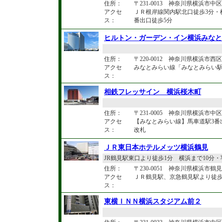
住所：
〒231-0013 神奈川県横浜市中区住
アクセ
ＪＲ根岸線関内駅北口徒歩3分・
ス：
番出口徒歩5分
ヒルトン・ガーデン・イン横浜みなと
住所：
〒220-0012 神奈川県横浜市西区
アクセ
みなとみらい線「みなとみらい駅
ス：
相鉄フレッサイン 横浜桜木町
住所：
〒231-0005 神奈川県横浜市中区
アクセ
【みなとみらい線】馬車道駅3番
ス：
改札
ＪＲ東日本ホテルメッツ横浜鶴見
JR鶴見駅東口より徒歩1分 横浜まで10分
住所：
〒230-0051 神奈川県横浜市鶴見
アクセ
ＪＲ鶴見駅、京急鶴見駅より徒歩１
ス：
東横ＩＮＮ横浜スタジアム前２