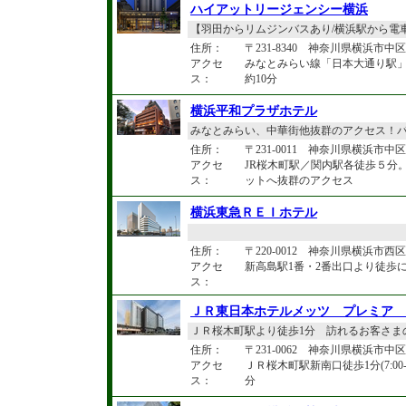
ハイアットリージェンシー横浜
【羽田からリムジンバスあり/横浜駅から電
住所：
〒231-8340 神奈川県横浜市中区
アクセ
みなとみらい線「日本大通り駅」
ス：
約10分
横浜平和プラザホテル
みなとみらい、中華街他抜群のアクセス！パシ
住所：
〒231-0011 神奈川県横浜市中区
アクセ
JR桜木町駅／関内駅各徒歩５分
ス：
ットへ抜群のアクセス
横浜東急ＲＥＩホテル
住所：
〒220-0012 神奈川県横浜市西区
アクセ
新高島駅1番・2番出口より徒歩
ス：
ＪＲ東日本ホテルメッツ プレミア 
ＪＲ桜木町駅より徒歩1分 訪れるお客さま
住所：
〒231-0062 神奈川県横浜市中区桜
アクセ
ＪＲ桜木町駅新南口徒歩1分(7:0
ス：
分