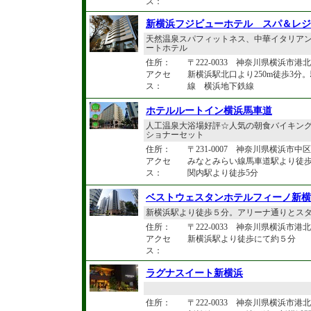
ス：
新横浜フジビューホテル スパ＆レジ
天然温泉スパフィットネス、中華イタリア
ートホテル
住所：
〒222-0033 神奈川県横浜市港北
アクセ
新横浜駅北口より250m徒歩3
ス：
線 横浜地下鉄線
ホテルルートイン横浜馬車道
人工温泉大浴場好評☆人気の朝食バイキン
ショナーセット
住所：
〒231-0007 神奈川県横浜市中区弁
アクセ
みなとみらい線馬車道駅より徒歩
ス：
関内駅より徒歩5分
ベストウェスタンホテルフィーノ新横
新横浜駅より徒歩５分。アリーナ通りとスタ
住所：
〒222-0033 神奈川県横浜市港
アクセ
新横浜駅より徒歩にて約５分
ス：
ラグナスイート新横浜
住所：
〒222-0033 神奈川県横浜市港北