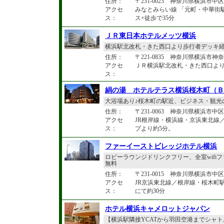
住所：
〒231-0023 神奈川県横浜市中
アクセ
みなとみらい線 「元町・中華街
ス：
ス+徒歩で35分
ＪＲ東日本ホテルメッツ横浜
横浜駅北改札・きた西口より歩行者デッキ経
住所：
〒221-0835 神奈川県横浜市神
アクセ
ＪＲ横浜駅北改札・きた西口より
ス：
絹の湯 ホテルテラス横浜桜木町（Ｂ
大浴場あり♪桜木町の駅近、ビジネス・観光の
住所：
〒231-0063 神奈川県横浜市中区
アクセ
JR根岸線・横浜線・京浜東北線
ス：
プより約5分。
ファーイーストビレッジホテル横浜
ロビーラウンジドリンクフリー、全室wif
無料
住所：
〒231-0015 神奈川県横浜市中区尾
アクセ
JR京浜東北線／根岸線・桜木町
ス：
にて約30分
ホテル横浜キャメロットジャパン
【横浜駅隣接YCATから羽田空港までシャ