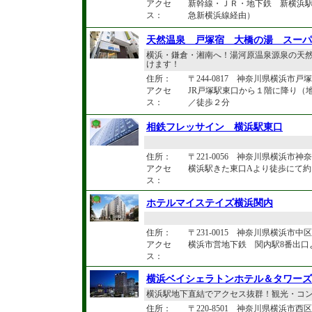
アクセ
新幹線・ＪＲ・地下鉄 新横浜駅
ス：
急新横浜線経由）
天然温泉 戸塚宿 大橋の湯 スーパ
横浜・鎌倉・湘南へ！湯河原温泉源泉の天
けます！
住所：
〒244-0817 神奈川県横浜市戸塚
アクセ
JR戸塚駅東口から１階に降り（
ス：
／徒歩２分
相鉄フレッサイン 横浜駅東口
住所：
〒221-0056 神奈川県横浜市神奈
アクセ
横浜駅きた東口Aより徒歩にて約
ス：
ホテルマイステイズ横浜関内
住所：
〒231-0015 神奈川県横浜市中区尾
アクセ
横浜市営地下鉄 関内駅8番出口
ス：
横浜ベイシェラトンホテル＆タワーズ
横浜駅地下直結でアクセス抜群！観光・コ
住所：
〒220-8501 神奈川県横浜市西区北