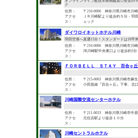
オンラインライブ配信＆映画鑑賞◎全室EP
ク
住所：
〒210-0006 神奈川県川崎市川崎区
アクセ
ＪＲ川崎駅より徒歩約５分・羽田
ス：
ェック
ダイワロイネットホテル川崎
羽田空港へ直通15分！スタンダードは18平米
住所：
〒210-0006 神奈川県川崎市川崎区
アクセ
JR川崎駅中央東口より徒歩約5
ス：
ＦＯＲＢＥＬＬ ＳＴＡＹ 百合ヶ丘
住所：
〒215-0003 神奈川県川崎市麻生区
アクセ
小田急線『百合ヶ丘』下車、北
ス：
川崎国際交流センターホテル
住所：
〒211-0033 神奈川県川崎市中
アクセ
元住吉駅より徒歩１０分
ス：
川崎セントラルホテル