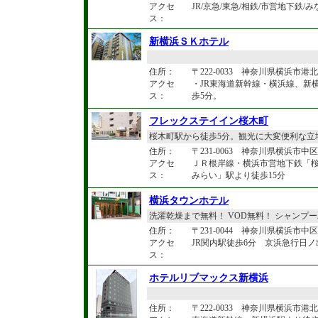
アクセ
JR/京急/東急/相鉄/市営地下
ス：
新横浜ＳＫホテル
住所：
〒222-0033 神奈川県横浜市
アクセ
・JR東海道新幹線・横浜線、新
ス：
歩5分。
フレックステイイン桜木町
桜木町駅から徒歩5分。観光に大変便利な立地
住所：
〒231-0063 神奈川県横浜市中区花
アクセ
ＪＲ根岸線・横浜市営地下鉄「
ス：
みらい」駅より徒歩15分
横浜タウンホテル
洗濯乾燥まで無料！ VOD無料！ シャンプ
住所：
〒231-0044 神奈川県横浜市中区
アクセ
JR関内駅徒歩6分 京浜急行日ノ
ス：
ホテルリブマックス新横浜
住所：
〒222-0033 神奈川県横浜市港北区