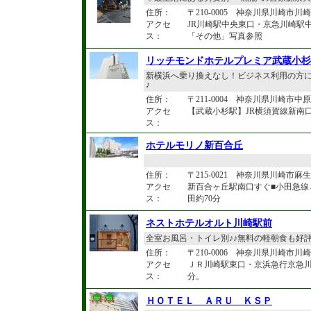
住所：
〒210-0005 神奈川県川崎市川崎
アクセ
JR川崎駅中央東口・京急川崎駅
ス：
「その他」写真参照
リッチモンドホテルプレミア武蔵小杉
新横浜へ乗り換えなし！ビジネス利用の方に
♪
住所：
〒211-0004 神奈川県川崎市中
アクセ
【武蔵小杉駅】JR横須賀線新南口
ス：
ホテルモリノ新百合丘
住所：
〒215-0021 神奈川県川崎市麻生
アクセ
新百合ヶ丘駅南口すぐ■小田急線→
ス：
田約70分
ネストホテルオルト川崎駅前
全室お風呂・トイレ別♪♪無料の軽朝食も好
住所：
〒210-0006 神奈川県川崎市川崎区
アクセ
ＪＲ川崎駅東口・京浜急行京急川
ス：
分。
ＨＯＴＥＬ ＡＲＵ ＫＳＰ