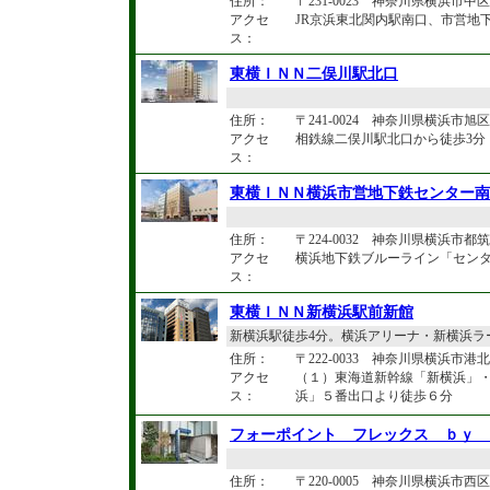
住所：
〒231-0023 神奈川県横浜市中区
アクセ
JR京浜東北関内駅南口、市営地
ス：
東横ＩＮＮ二俣川駅北口
住所：
〒241-0024 神奈川県横浜市旭区
アクセ
相鉄線二俣川駅北口から徒歩3分
ス：
東横ＩＮＮ横浜市営地下鉄センター南
住所：
〒224-0032 神奈川県横浜市都
アクセ
横浜地下鉄ブルーライン「センタ
ス：
東横ＩＮＮ新横浜駅前新館
新横浜駅徒歩4分。横浜アリーナ・新横浜ラ
住所：
〒222-0033 神奈川県横浜市港北区
アクセ
（１）東海道新幹線「新横浜」・
ス：
浜」５番出口より徒歩６分
フォーポイント フレックス ｂｙ 
住所：
〒220-0005 神奈川県横浜市西区南