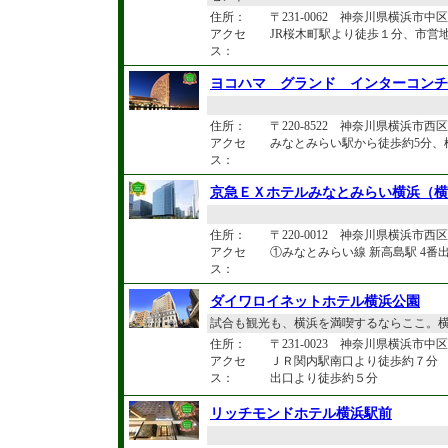
住所：
〒231-0062 神奈川県横浜市中区桜
アクセ
JR桜木町駅より徒歩１分、市営地
ス：
ヨコハマ グランド インターコンチ
住所：
〒220-8522 神奈川県横浜市西区
アクセ
みなとみらい駅から徒歩約5分、
ス：
京急ＥＸホテルみなとみらい横浜（横
住所：
〒220-0012 神奈川県横浜市西
アクセ
①みなとみらい線 新高島駅 4番
ス：
ダイワロイネットホテル横浜公園
試合も観光も、横浜を満喫するならここ。
住所：
〒231-0023 神奈川県横浜市中区
アクセ
ＪＲ関内駅南口より徒歩約７分 
ス：
出口より徒歩約５分
リッチモンドホテル横浜駅前