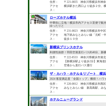
住所：
〒221-0835 神奈川県横浜市神奈
アクセ
横浜駅きた西口より徒歩２分、
ス：
ローズホテル横浜
中華街に立地！横浜市内アクセス至便で観光
ゆったりと
住所：
〒231-0023 神奈川県横浜市中
アクセ
地下鉄みなとみらい線「元町・中
ス：
徒歩１０分
新横浜プリンスホテル
利便性抜群！羽田空港直行バス約40分、新横
住所：
〒222-8533 神奈川県横浜市港北
アクセ
【新横浜駅より徒歩2分】東海道
ス：
空港から直行バス運行
ザ・カハラ・ホテル＆リゾート 横浜
2024 客室満足度「全国トップ」獲得！ハ
住所：
〒220-0012 神奈川県横浜市西区
アクセ
みなとみらい線 新高島駅、みな
ス：
ホテルニューグランド