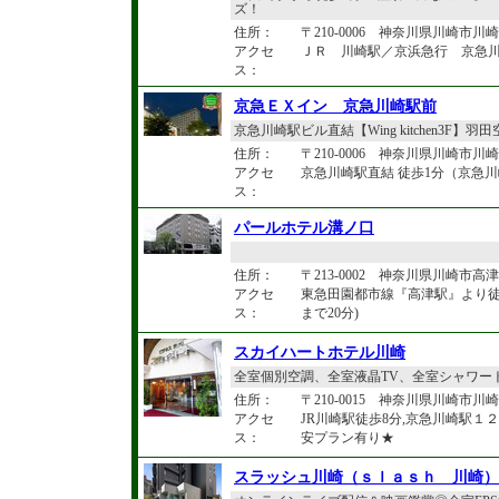
ズ！
住所：
〒210-0006 神奈川県川崎市川崎区
アクセ
ＪＲ 川崎駅／京浜急行 京急
ス：
京急ＥＸイン 京急川崎駅前
京急川崎駅ビル直結【Wing kitchen3F】
住所：
〒210-0006 神奈川県川崎市川崎区砂
アクセ
京急川崎駅直結 徒歩1分（京急川崎駅
ス：
パールホテル溝ノ口
住所：
〒213-0002 神奈川県川崎市高津区
アクセ
東急田園都市線『高津駅』より徒
ス：
まで20分)
スカイハートホテル川崎
全室個別空調、全室液晶TV、全室シャワー
住所：
〒210-0015 神奈川県川崎市川崎
アクセ
JR川崎駅徒歩8分,京急川崎駅
ス：
安プラン有り★
スラッシュ川崎（ｓｌａｓｈ 川崎）