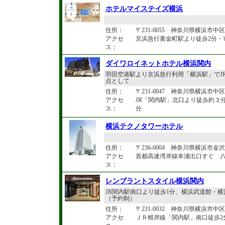
ホテルマイステイズ横浜
住所：
〒231-0055 神奈川県横浜市中区
アクセ
京浜急行黄金町駅より徒歩2分・
ス：
ダイワロイネットホテル横浜関内
羽田空港駅より京浜急行利用「横浜駅」でJ
点として
住所：
〒231-0047 神奈川県横浜市中区羽
アクセ
JR「関内駅」北口より徒歩約３
ス：
分
横浜テクノタワーホテル
住所：
〒236-0004 神奈川県横浜市金沢区
アクセ
首都高速湾岸線幸浦出口すぐ 八
ス：
レンブラントスタイル横浜関内
JR関内駅南口より徒歩1分、横浜武道館・
（予約制）
住所：
〒231-0032 神奈川県横浜市中区
アクセ
ＪＲ根岸線「関内駅」南口徒歩2