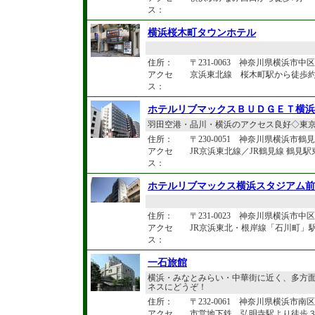
ス：
横浜桜木町タウンホテル
住所：
〒231-0063 神奈川県横浜市中区花
アクセ
京浜東北線 桜木町駅から徒歩約
ス：
ホテルリブマックスＢＵＤＧＥＴ横浜
羽田空港・品川・横浜のアクセス良好◇東京
住所：
〒230-0051 神奈川県横浜市鶴見区
アクセ
JR京浜東北線／JR鶴見線 鶴見
ス：
ホテルリブマックス横浜スタジアム前
住所：
〒231-0023 神奈川県横浜市中区
アクセ
JR京浜東北・根岸線「石川町」駅 
ス：
一石旅館
横浜・みなとみらい・中華街に近く、多方
ネスにどうぞ！
住所：
〒232-0061 神奈川県横浜市南区大
アクセ
市営地下鉄 弘明寺駅より徒