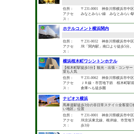
住所：
〒231-0001 神奈川県横浜市中区新
アクセ
みなとみらい線 みなとみらい
ス：
ホテルコメント横浜関内
住所：
〒231-0032 神奈川県横浜市中区不
アクセ
JR「関内駅」南口より徒歩5分
ス：
横浜桜木町ワシントンホテル
【桜木町駅徒歩1分】観光・出張・コンサー
室も人気
住所：
〒231-0062 神奈川県横浜市中区桜
アクセ
ＪＲ線・市営地下鉄 桜木町駅
ス：
倉庫へも徒歩圏
ナビオス横浜
馬車道駅徒歩3分の非日常ステイ☆全客室◎
い地区」位置
住所：
〒231-0001 神奈川県横浜市中区新
アクセ
JR京浜東北線、根岸線、市営地
ス：
歩3分