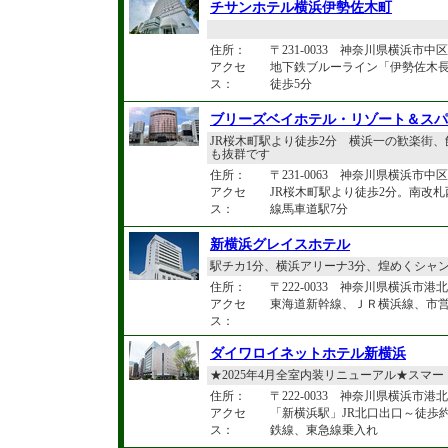
チサンホテル横浜伊勢佐木町
住所：
〒231-0033 神奈川県横浜市中区
アクセ
地下鉄ブルーライン「伊勢佐木長
ス：
徒歩5分
ブリーズベイホテル・リゾート＆スパ
JR桜木町駅より徒歩2分 横浜一の歓楽街
も抜群です
住所：
〒231-0063 神奈川県横浜市中区花
アクセ
JR桜木町駅より徒歩2分。南改
ス：
線馬車道駅7分
新横浜グレイスホテル
駅チカ1分、横浜アリーナ3分、煌めくシャ
住所：
〒222-0033 神奈川県横浜市港北区
アクセ
東海道新幹線、ＪＲ横浜線、市
ス：
ダイワロイネットホテル新横浜
★2025年4月全室内装リニューアル★スマー
住所：
〒222-0033 神奈川県横浜市港北区
アクセ
「新横浜駅」JR北口出口～徒歩
ス：
鉄線、東急線乗入れ