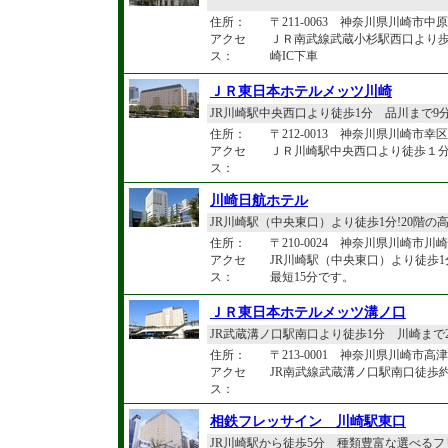
住所：
〒211-0063 神奈川県川崎市中原
アクセ
ＪＲ南武線武蔵小杉駅西口より
ス：
崎IC下車
ＪＲ東日本ホテルメッツ川崎
JR川崎駅中央西口より徒歩1分 品川まで9
住所：
〒212-0013 神奈川県川崎市幸区
アクセ
ＪＲ川崎駅中央西口より徒歩１分
ス：
川崎日航ホテル
JR川崎駅（中央東口）より徒歩1分!20階の
住所：
〒210-0024 神奈川県川崎市
アクセ
JR川崎駅（中央東口）より徒歩
ス：
最短15分です。
ＪＲ東日本ホテルメッツ溝ノ口
JR武蔵溝ノ口駅南口より徒歩1分 川崎まで
住所：
〒213-0001 神奈川県川崎市高津区
アクセ
JR南武線武蔵溝ノ口駅南口徒歩
ス：
相鉄フレッサイン 川崎駅東口
JR川崎駅から徒歩5分 種類豊富な選べる