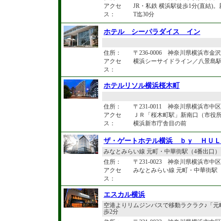
アクセ
JR・私鉄 横浜駅徒歩1分(直結
ス：
T迄30分
ホテル シーパラダイス イン
住所：
〒236-0006 神奈川県横浜市金
アクセ
横浜シーサイドライン／八景島駅
ス：
ホテルリソル横浜桜木町
住所：
〒231-0011 神奈川県横浜市中
アクセ
ＪＲ「桜木町駅」新南口（市役所
ス：
横浜新市庁舎目の前
ザ・ゲートホテル横浜 ｂｙ ＨＵＬ
みなとみらい線 元町・中華街駅（4番出口
住所：
〒231-0023 神奈川県横浜市中区
アクセ
みなとみらい線 元町・中華街駅
ス：
エスカル横浜
空港よりリムジンバスで移動ラクラク♪「元
歩2分