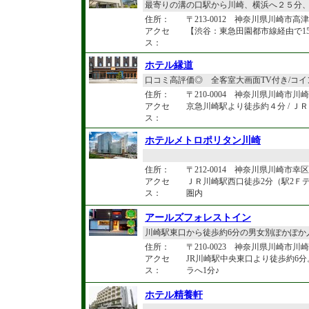
最寄りの溝の口駅から川崎、横浜へ２５分
住所：
〒213-0012 神奈川県川崎市高津区
アクセ
【渋谷：東急田園都市線経由で1
ス：
ホテル縁道
口コミ高評価◎ 全客室大画面TV付き/コ
住所：
〒210-0004 神奈川県川崎市川崎
アクセ
京急川崎駅より徒歩約４分 / Ｊ
ス：
ホテルメトロポリタン川崎
住所：
〒212-0014 神奈川県川崎市幸区
アクセ
ＪＲ川崎駅西口徒歩2分（駅2Ｆデ
ス：
圏内
アールズフォレストイン
川崎駅東口から徒歩約6分の男女別ぽかぽか
住所：
〒210-0023 神奈川県川崎市川崎
アクセ
JR川崎駅中央東口より徒歩約6
ス：
ラへ1分♪
ホテル精養軒