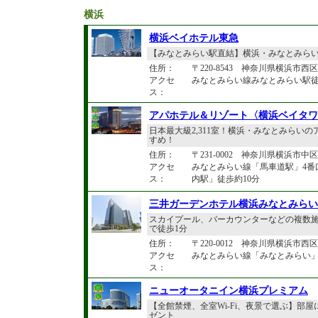
横浜
横浜ベイホテル東急
【みなとみらい駅直結】横浜・みなとみらい
住所：
〒220-8543 神奈川県横浜市西区
アクセ
みなとみらい線みなとみらい駅
ス：
アパホテル＆リゾート〈横浜ベイタワ
日本最大級2,311室！横浜・みなとみら
すめ！
住所：
〒231-0002 神奈川県横浜市中区海
アクセ
みなとみらい線「馬車道駅」4番
ス：
内駅」徒歩約10分
三井ガーデンホテル横浜みなとみらい
スカイプール、バーカウンターなどの複数
で徒歩1分
住所：
〒220-0012 神奈川県横浜市西区
アクセ
みなとみらい線「みなとみらい」駅
ス：
ニューオータニイン横浜プレミアム
【全館禁煙、全室Wi-Fi、夜景で選ぶ】部
ゼント