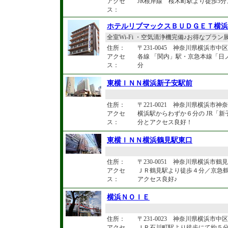
アクセ
JR根岸線 桜木町駅より徒歩5
ス：
ホテルリブマックスＢＵＤＧＥＴ横浜
全室Wi-Fi ・空気清浄機完備♪お得なプラン
住所：
〒231-0045 神奈川県横浜市中区
アクセ
各線 「関内」駅・京急本線「日ノ出
ス：
分
東横ＩＮＮ横浜新子安駅前
住所：
〒221-0021 神奈川県横浜市神奈川
アクセ
横浜駅からわずか６分の JR「
ス：
分とアクセス良好！
東横ＩＮＮ横浜鶴見駅東口
住所：
〒230-0051 神奈川県横浜市鶴見区
アクセ
ＪＲ鶴見駅より徒歩４分／京急
ス：
アクセス良好♪
横浜ＮＯＩＥ
住所：
〒231-0023 神奈川県横浜市
アクセ
ＪＲ石川町駅より徒歩にて約５