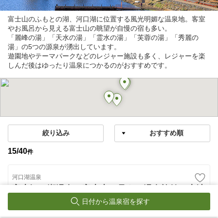
富士山のふもとの湖、河口湖に位置する風光明媚な温泉地。客室
やお風呂から見える富士山の眺望が自慢の宿も多い。
「麗峰の湯」「天水の湯」「霊水の湯」「芙蓉の湯」「秀麗の
湯」の5つの源泉が湧出しています。
遊園地やテーマパークなどのレジャー施設も多く、レジャーを楽
しんだ後はゆったり温泉につかるのがおすすめです。
絞り込み
15
/
40
件
河口湖温泉
富士河口湖温泉 富士山の見える温泉旅館 大池
ホテル
日付から温泉宿を探す