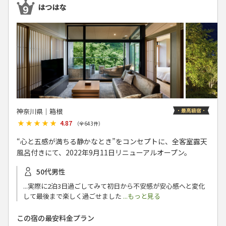
はつはな
神奈川県│箱根
★★★★★
★★★★★
4.87
（全
643
件）
“心と五感が満ちる静かなとき”をコンセプトに、全客室露天
風呂付きにて、2022年9月11日リニューアルオープン。
50代男性
...実際に2泊3日過ごしてみて初日から不安感が安心感へと変化
して最後まで楽しく過ごせました
...もっと見る
この宿の最安料金プラン