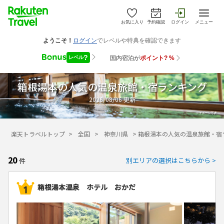
お気に入り
予約確認
ログイン
メニュー
箱根湯本の人気の温泉旅館・宿ランキング
2026/08/06
更新
楽天トラベルトップ
>
全国
>
神奈川県
>
箱根湯本の人気の温泉旅館・宿
20
別エリアの選択はこちらから >
件
箱根湯本温泉 ホテル おかだ