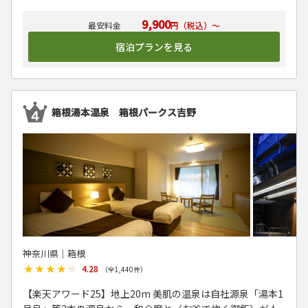
9,900
円（税込）～
宿泊プランを見る
箱根湯本温泉 箱根パークス吉野
神奈川県│箱根
★★★★★
★★★★★
4.28
（全
1,440
件）
【楽天アワード25】地上20m 美肌の温泉は自社源泉「湯本1