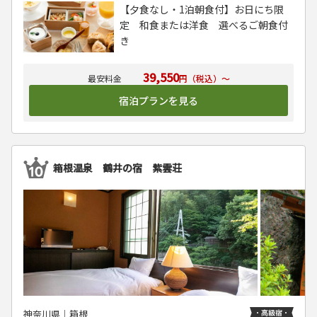
【夕食なし・1泊朝食付】お日にち限
定 和食または洋食 選べるご朝食付
き
39,550
円（税込）～
宿泊プランを見る
箱根温泉 鶴井の宿 紫雲荘
神奈川県│箱根