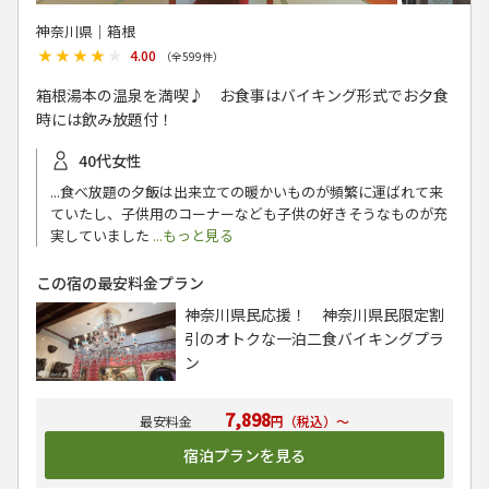
神奈川県│箱根
★★★★★
★★★★★
4.00
（全
599
件）
箱根湯本の温泉を満喫♪ お食事はバイキング形式でお夕食
時には飲み放題付！
40代女性
...食べ放題の夕飯は出来立ての暖かいものが頻繁に運ばれて来
ていたし、子供用のコーナーなども子供の好きそうなものが充
実していました
...もっと見る
この宿の最安料金プラン
神奈川県民応援！ 神奈川県民限定割
引のオトクな一泊二食バイキングプラ
ン
7,898
円（税込）～
宿泊プランを見る