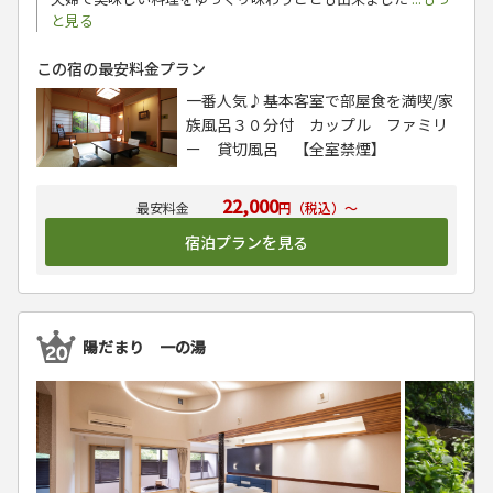
と見る
この宿の最安料金プラン
一番人気♪基本客室で部屋食を満喫/家
族風呂３０分付 カップル ファミリ
ー 貸切風呂 【全室禁煙】
22,000
円（税込）～
宿泊プランを見る
陽だまり 一の湯