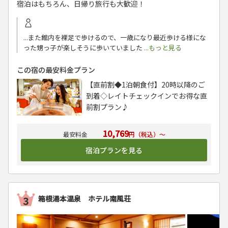
宿泊はもちろん、日帰り旅行も大歓迎！
...また館内を裸足で歩けるので、一歳になり最近歩ける様にな
った甥っ子が楽しそうに歩いていました
...もっと見る
この宿の最安料金プラン
【直前割◆1泊朝食付】20時以降のご
到着◇レイトチェックインでお得な直
前割プラン♪
10,769
円（税込）～
宿泊プランを見る
箱根湯本温泉 ホテル南風荘