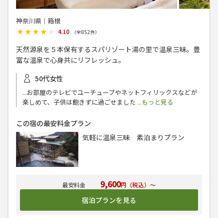
神奈川県│箱根
★★★★★
★★★★★
4.10
（全
852
件）
天然源泉を５本保有するスパリゾート湯の里で温泉三昧。豊
富な温泉で心身共にリフレッシュ。
50代女性
...お部屋のテレビでユーチューブやネットフィリックスなどが
楽しめて、子供は飽きずに過ごせました
...もっと見る
この宿の最安料金プラン
気軽に温泉三昧 素泊まりプラン
9,600
円（税込）～
宿泊プランを見る