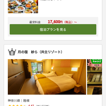
17,600
円（税込）～
宿泊プランを見る
月の宿 紗ら（共立リゾート）
神奈川県│箱根
★★★★★
★★★★★
4.47
（全
1,022
件）