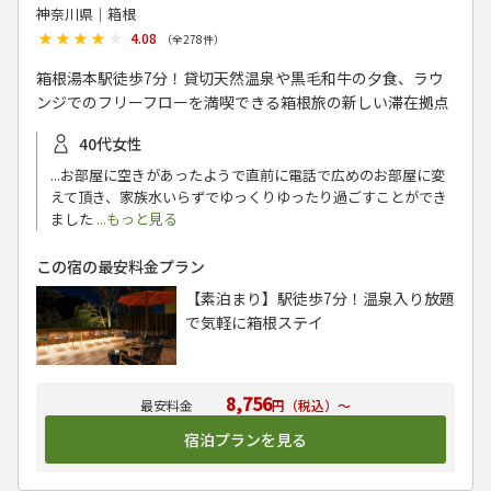
神奈川県│箱根
★★★★★
★★★★★
4.08
（全
278
件）
箱根湯本駅徒歩7分！貸切天然温泉や黒毛和牛の夕食、ラウ
ンジでのフリーフローを満喫できる箱根旅の新しい滞在拠点
40代女性
...お部屋に空きがあったようで直前に電話で広めのお部屋に変
えて頂き、家族水いらずでゆっくりゆったり過ごすことができ
ました
...もっと見る
この宿の最安料金プラン
【素泊まり】駅徒歩7分！温泉入り放題
で気軽に箱根ステイ
8,756
円（税込）～
宿泊プランを見る