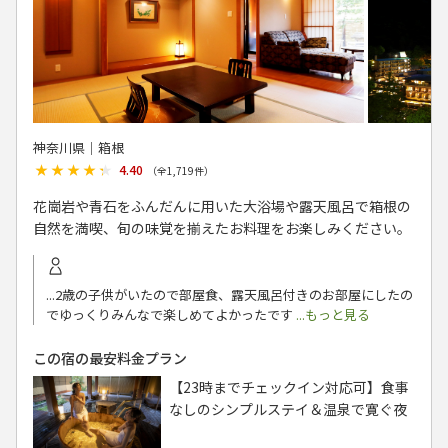
神奈川県│箱根
★★★★★
★★★★★
4.40
（全
1,719
件）
花崗岩や青石をふんだんに用いた大浴場や露天風呂で箱根の
自然を満喫、旬の味覚を揃えたお料理をお楽しみください。
...2歳の子供がいたので部屋食、露天風呂付きのお部屋にしたの
でゆっくりみんなで楽しめてよかったです
...もっと見る
この宿の最安料金プラン
【23時までチェックイン対応可】食事
なしのシンプルステイ＆温泉で寛ぐ夜