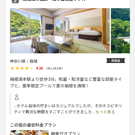
神奈川県│箱根
★★★★★
★★★★★
4.36
（全
1,443
件）
箱根湯本駅より徒歩3分。和室・和洋室など豊富な部屋タイ
プと、夏季限定プールで夏の箱根を満喫！
...ホテル自体の佇まいはカジュアルでしたが、そのホスピタリ
ティで贅沢な時間をすごすことができました
...もっと見る
この宿の最安料金プラン
朝食付きプラン