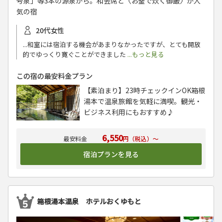
号泉」等3本の源泉から。和会席と〈お釜で炊く御飯〉が人
気の宿
20代女性
...和室には宿泊する機会があまりなかったですが、とても開放
的でゆっくり寛ぐことができました
...もっと見る
この宿の最安料金プラン
【素泊まり】23時チェックインOK箱根
湯本で温泉旅館を気軽に満喫。観光・
ビジネス利用にもおすすめ♪
6,550
円（税込）～
宿泊プランを見る
箱根湯本温泉 ホテルおくゆもと