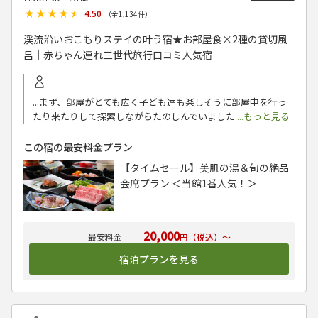
★★★★★
★★★★★
4.50
（全
1,134
件）
渓流沿いおこもりステイの叶う宿★お部屋食×2種の貸切風
呂｜赤ちゃん連れ三世代旅行口コミ人気宿
...まず、部屋がとても広く子ども達も楽しそうに部屋中を行っ
たり来たりして探索しながらたのしんでいました
...もっと見る
この宿の最安料金プラン
【タイムセール】美肌の湯＆旬の絶品
会席プラン ＜当館1番人気！＞
20,000
円（税込）～
宿泊プランを見る