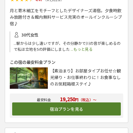
月と寄木細工をモチーフとしたデザイナーズ湯宿。夕食時飲
み放題付き＆館内無料サービス充実のオールインクルーシブ
宿♪
30代女性
...駅からは少し遠いですが、その分静かで川の音が楽しめるの
で私は立地を5の評価にしました
...もっと見る
この宿の最安料金プラン
【素泊まり】お部屋タイプお任せ☆観
光帰り・お仕事終わりに！お食事なし
のお気軽箱根ステイ♪
19,250
円（税込）～
宿泊プランを見る