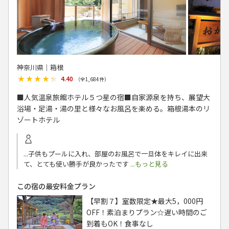
神奈川県│箱根
★★★★★
★★★★★
4.40
（全
1,684
件）
■人気温泉旅館ホテル５つ星の宿■自家源泉を持ち、展望大
浴場・足湯・湯の里と様々なお風呂を楽める。箱根湯本のリ
ゾートホテル
...子供もプールに入れ、部屋のお風呂で一旦体をキレイに出来
て、とても使い勝手が良かったです
...もっと見る
この宿の最安料金プラン
【早割７】室数限定★最大5，000円
OFF！素泊まりプラン☆遅い時間のご
到着もOK！食事なし