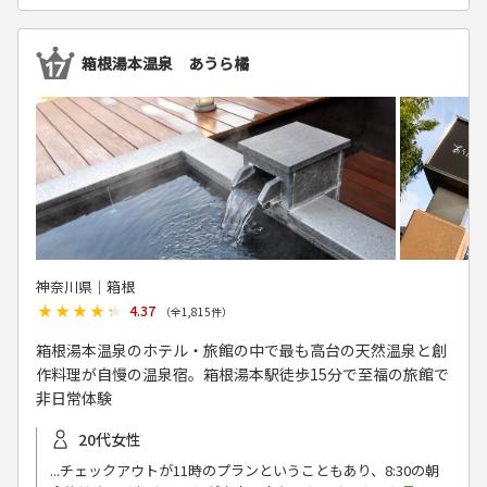
箱根湯本温泉 あうら橘
神奈川県│箱根
★★★★★
★★★★★
4.37
（全
1,815
件）
箱根湯本温泉のホテル・旅館の中で最も高台の天然温泉と創
作料理が自慢の温泉宿。箱根湯本駅徒歩15分で至福の旅館で
非日常体験
20代女性
...チェックアウトが11時のプランということもあり、8:30の朝