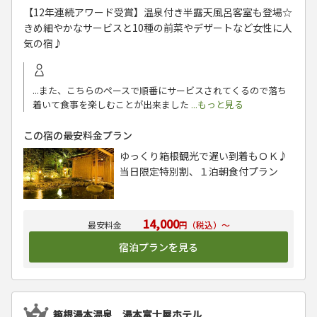
【12年連続アワード受賞】温泉付き半露天風呂客室も登場☆
きめ細やかなサービスと10種の前菜やデザートなど女性に人
気の宿♪
...また、こちらのペースで順番にサービスされてくるので落ち
着いて食事を楽しむことが出来ました
...もっと見る
この宿の最安料金プラン
ゆっくり箱根観光で遅い到着もＯＫ♪
当日限定特別割、１泊朝食付プラン
14,000
円（税込）～
宿泊プランを見る
箱根湯本温泉 湯本富士屋ホテル