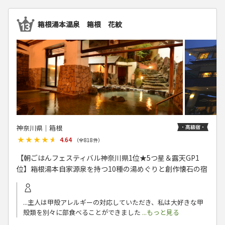
箱根湯本温泉 箱根 花紋
神奈川県│箱根
★★★★★
★★★★★
4.64
（全
818
件）
【朝ごはんフェスティバル神奈川県1位★5つ星＆露天GP1
位】箱根湯本自家源泉を持つ10種の湯めぐりと創作懐石の宿
...主人は甲殻アレルギーの対応していただき、私は大好きな甲
殻類を別々に部食べることができました
...もっと見る