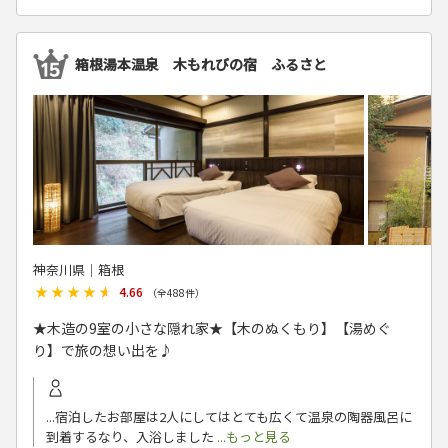
箱根湯本温泉 木もれびの宿 ふるさと
神奈川県│箱根
★★★★★
★★★★★
4.66
（全
488
件）
★木造の9室の小さな隠れ家★【木のぬくもり】【湯めぐ
り】で旅の想い出を♪
...宿泊したお部屋は2人にしてはとても広くて温泉の陶器風呂に
到着するなり、入浴しました
...もっと見る