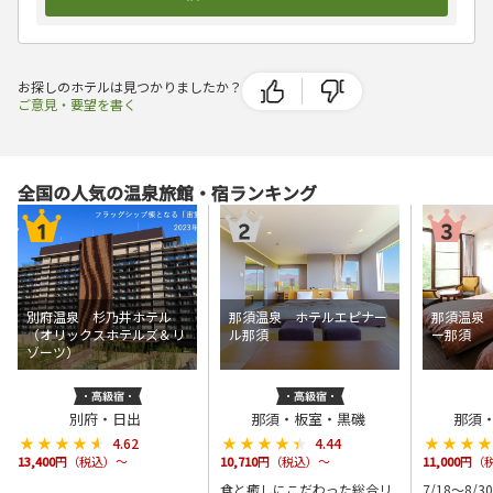
お探しのホテルは見つかりましたか？
ご意見・要望を書く
全国の人気の温泉旅館・宿ランキング
別府温泉 杉乃井ホテル
那須温泉 ホテルエピナー
那須温泉
（オリックスホテルズ＆リ
ル那須
ー那須
ゾーツ）
別府・日出
那須・板室・黒磯
那須
★★★★★
★★★★★
★★★★★
★★★★★
★★★
★★★
4.62
4.44
13,400
円（税込）～
10,710
円（税込）～
11,000
円（
食と癒しにこだわった総合リ
7/18～8