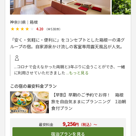
神奈川県│箱根
★★★★★
★★★★★
4.20
（全
538
件）
「安く・気軽に・便利に」をコンセプトとした箱根一の湯グ
ループの宿。自家源泉かけ流しの客室専用露天風呂が人気。
...コロナで会えなかった両親と3年ぶりに会うことができ、一緒
に利用させていただきました
...もっと見る
この宿の最安料金プラン
【早割】早期のご予約でお得！ 箱根
旅を自由気ままにプランニング 1泊朝
食付プラン
9,256
円（税込）～
宿泊プランを見る