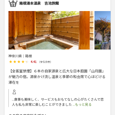
箱根湯本温泉 吉池旅館
神奈川県│箱根
★★★★★
★★★★★
4.41
（全
519
件）
【全客室禁煙】６本の自家源泉と広大な日本庭園「山月園」
が魅力の宿。源泉かけ流し温泉と季節の和会席で心ほどける
滞在を
...食事も美味しく、サービスもおもてなしの心がたくさんで恋
人も私も非常に楽しむことができました
...もっと見る