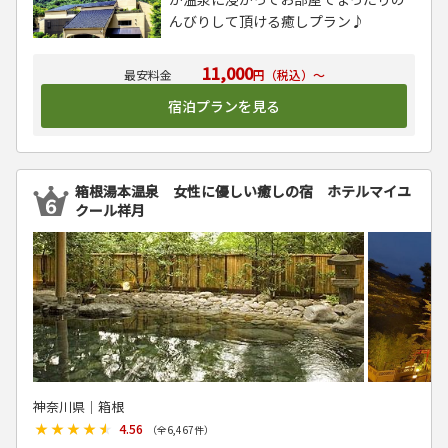
んびりして頂ける癒しプラン♪
11,000
円（税込）～
宿泊プランを見る
箱根湯本温泉 女性に優しい癒しの宿 ホテルマイユ
クール祥月
神奈川県│箱根
★★★★★
★★★★★
4.56
（全
6,467
件）