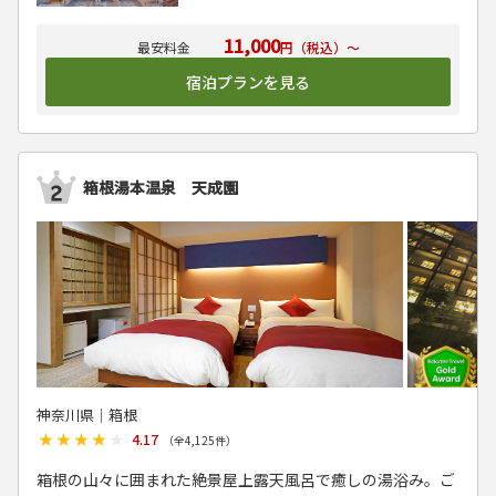
11,000
円（税込）～
宿泊プランを見る
箱根湯本温泉 天成園
神奈川県│箱根
★★★★★
★★★★★
4.17
（全
4,125
件）
箱根の山々に囲まれた絶景屋上露天風呂で癒しの湯浴み。ご