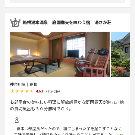
箱根湯本温泉 庭園露天を味わう宿 湯さか荘
神奈川県│箱根
★★★★★
★★★★★
4.63
（全
542
件）
お部屋食の美味しい料理に解放感豊かな庭園露天が魅力。檜
の貸切風呂も３０分無料でＯＫ。
...食事は部屋食だったので、寝てしまった子を起こすことなく
夫婦で美味しい料理をゆっくり味わうことも出来ました
...もっ