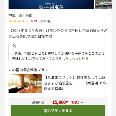
神奈川県│箱根
★★★★★
★★★★★
4.39
（全
586
件）
【2023年５つ星の宿】月替わりの会席料理と自家源泉から湧
き出る美肌の湯が自慢の宿
...夕飯、朝食ともとても美味しく魚嫌いな子達でもここの魚は
美味しいねと言って食べておりました
...もっと見る
この宿の最安料金プラン
【素泊まりプラン】お食事なしで自遊
きままな箱根旅を・・・《大浴場は25
時まで営業》
15,800
円（税込）～
宿泊プランを見る