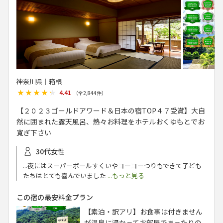
神奈川県│箱根
★★★★★
★★★★★
4.41
（全
2,844
件）
【２０２３ゴールドアワード＆日本の宿TOP４７受賞】大自
然に囲まれた露天風呂、熱々お料理をホテルおくゆもとでお
寛ぎ下さい
30代女性
...夜にはスーパーボールすくいやヨーヨーつりもできて子ども
たちはとても喜んでいました
...もっと見る
この宿の最安料金プラン
【素泊・訳アリ】お食事は付きません
が温泉に浸かってお部屋でまったりの