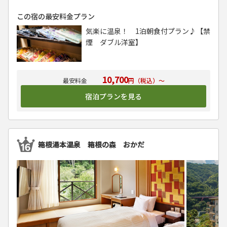
この宿の最安料金プラン
気楽に温泉！ 1泊朝食付プラン♪【禁
煙 ダブル洋室】
10,700
円（税込）～
宿泊プランを見る
箱根湯本温泉 箱根の森 おかだ