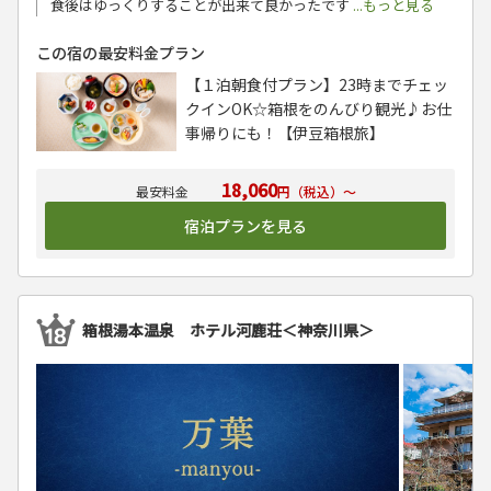
食後はゆっくりすることが出来て良かったです
...もっと見る
この宿の最安料金プラン
【１泊朝食付プラン】23時までチェッ
クインOK☆箱根をのんびり観光♪お仕
事帰りにも！【伊豆箱根旅】
18,060
円（税込）～
宿泊プランを見る
箱根湯本温泉 ホテル河鹿荘＜神奈川県＞