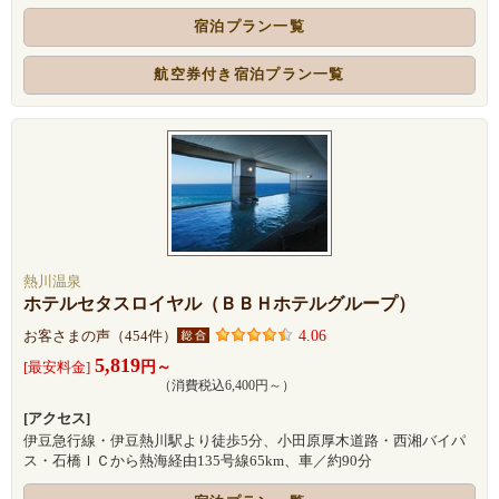
宿泊プラン一覧
航空券付き宿泊プラン一覧
熱川温泉
ホテルセタスロイヤル（ＢＢＨホテルグループ）
4.06
お客さまの声（454件）
5,819
円～
[最安料金]
（消費税込6,400円～）
[アクセス]
伊豆急行線・伊豆熱川駅より徒歩5分、小田原厚木道路・西湘バイパ
ス・石橋ＩＣから熱海経由135号線65km、車／約90分