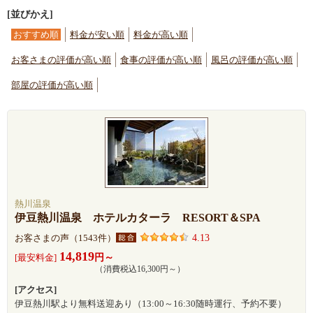
[並びかえ]
おすすめ順
料金が安い順
料金が高い順
お客さまの評価が高い順
食事の評価が高い順
風呂の評価が高い順
部屋の評価が高い順
熱川温泉
伊豆熱川温泉 ホテルカターラ RESORT＆SPA
4.13
お客さまの声（1543件）
14,819
円～
[最安料金]
（消費税込16,300円～）
[アクセス]
伊豆熱川駅より無料送迎あり（13:00～16:30随時運行、予約不要）