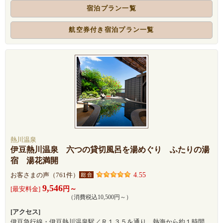
宿泊プラン一覧
航空券付き宿泊プラン一覧
熱川温泉
伊豆熱川温泉 六つの貸切風呂を湯めぐり ふたりの湯
宿 湯花満開
4.55
お客さまの声（761件）
9,546
円～
[最安料金]
（消費税込10,500円～）
[アクセス]
伊豆急行線・伊豆熱川温泉駅／Ｒ１３５を通り、熱海から約１時間。