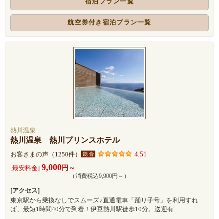
宿泊プラン一覧
航空券付き宿泊プラン一覧
熱川温泉
熱川温泉 熱川プリンスホテル
4.51
お客さまの声（1250件）
9,000
円～
[最安料金]
（消費税込9,900円～）
[アクセス]
東京駅から乗換なしでスムーズ♪直通電車「踊り子号」を利用すれ
ば、最短1時間40分で到着！伊豆熱川駅徒歩10分。送迎有