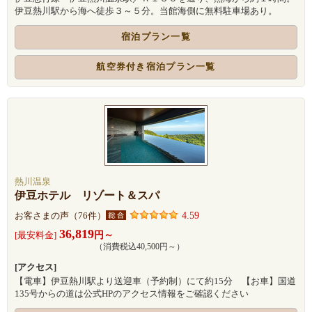
伊豆熱川駅から海へ徒歩３～５分。当館海側に無料駐車場あり。
宿泊プラン一覧
航空券付き宿泊プラン一覧
熱川温泉
伊豆ホテル リゾート＆スパ
4.59
お客さまの声（76件）
36,819
円～
[最安料金]
（消費税込40,500円～）
[アクセス]
【電車】伊豆熱川駅より送迎車（予約制）にて約15分 【お車】国道
135号からの道は公式HPのアクセス情報をご確認ください