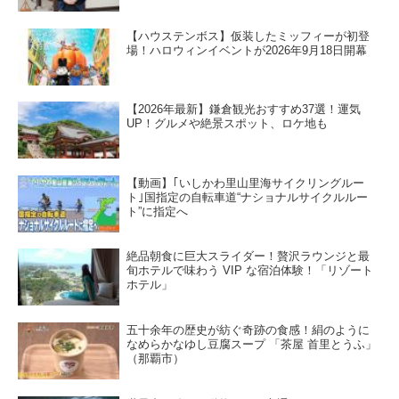
【ハウステンボス】仮装したミッフィーが初登
場！ハロウィンイベントが2026年9月18日開幕
【2026年最新】鎌倉観光おすすめ37選！運気
UP！グルメや絶景スポット、ロケ地も
【動画】｢いしかわ里山里海サイクリングルー
ト｣国指定の自転車道“ナショナルサイクルルー
ト”に指定へ
絶品朝食に巨大スライダー！贅沢ラウンジと最
旬ホテルで味わう VIP な宿泊体験！「リゾート
ホテル」
五十余年の歴史が紡ぐ奇跡の食感！絹のように
なめらかなゆし豆腐スープ 「茶屋 首里とうふ」
（那覇市）