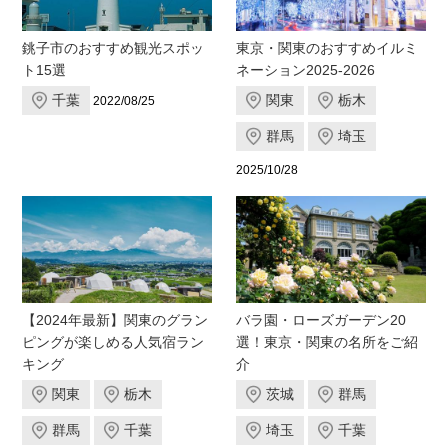
銚子市のおすすめ観光スポッ
東京・関東のおすすめイルミ
ト15選
ネーション2025-2026
千葉
関東
栃木
2022/08/25
群馬
埼玉
2025/10/28
【2024年最新】関東のグラン
バラ園・ローズガーデン20
ピングが楽しめる人気宿ラン
選！東京・関東の名所をご紹
キング
介
関東
栃木
茨城
群馬
群馬
千葉
埼玉
千葉