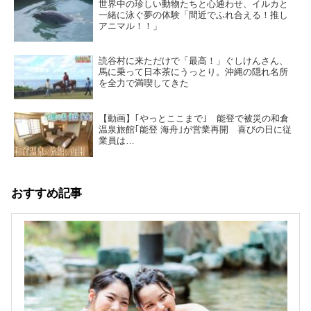
世界中の珍しい動物たちと心通わせ、イルカと
一緒に泳ぐ夢の体験「間近でふれ合える！推し
アニマル！！」
読谷村に来ただけで「最高！」ぐしけんさん、
馬に乗って日本茶にうっとり。沖縄の隠れ名所
を全力で満喫してきた
【動画】｢やっとここまで｣ 能登で被災の和倉
温泉旅館｢能登 海舟｣が営業再開 喜びの日に従
業員は…
おすすめ記事