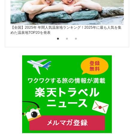
【全国】2025年 年間人気温泉地ランキング！2025年に最も人気を集
楽天ト
めた温泉地TOP20を発表