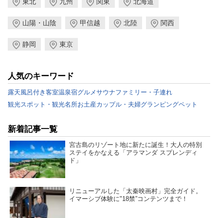
東北
九州
関東
北海道
山陽・山陰
甲信越
北陸
関西
静岡
東京
人気のキーワード
露天風呂付き客室
温泉宿
グルメ
サウナ
ファミリー・子連れ
観光スポット・観光名所
お土産
カップル・夫婦
グランピング
ペット
新着記事一覧
宮古島のリゾート地に新たに誕生！大人の特別
ステイをかなえる「アラマンダ スプレンディ
ド」
リニューアルした「太秦映画村」完全ガイド。
イマーシブ体験に"18禁”コンテンツまで！