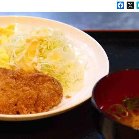
Faceb
X