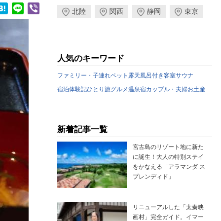
ook
Hatena
Line
Viber
北陸
関西
静岡
東京
人気のキーワード
ファミリー・子連れ
ペット
露天風呂付き客室
サウナ
宿泊体験記
ひとり旅
グルメ
温泉宿
カップル・夫婦
お土産
新着記事一覧
宮古島のリゾート地に新た
に誕生！大人の特別ステイ
をかなえる「アラマンダ ス
プレンディド」
リニューアルした「太秦映
画村」完全ガイド。イマー