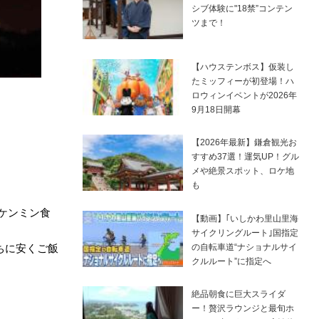
シブ体験に"18禁”コンテン
ツまで！
【ハウステンボス】仮装し
たミッフィーが初登場！ハ
ロウィンイベントが2026年
9月18日開幕
【2026年最新】鎌倉観光お
すすめ37選！運気UP！グル
メや絶景スポット、ロケ地
も
ケンミン食
【動画】｢いしかわ里山里海
サイクリングルート｣国指定
の自転車道“ナショナルサイ
ちに安くご飯
クルルート”に指定へ
絶品朝食に巨大スライダ
ー！贅沢ラウンジと最旬ホ