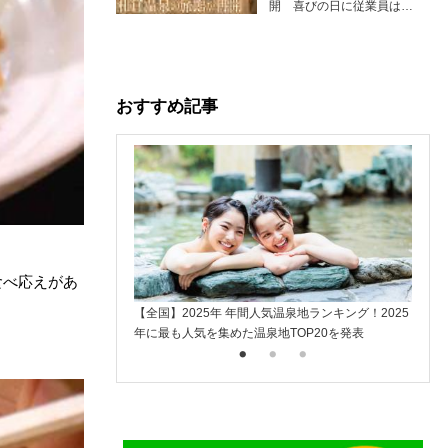
開 喜びの日に従業員は…
おすすめ記事
食べ応えがあ
【全国】2025年 年間人気温泉地ランキング！2025
楽天ト
年に最も人気を集めた温泉地TOP20を発表
入