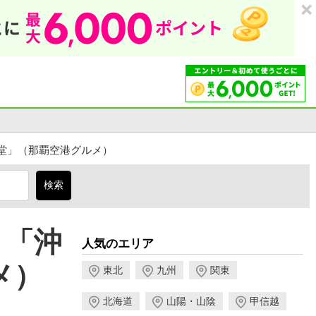
食堂」（那覇空港グルメ）
！「沖
人気のエリア
メ）
東北
九州
関東
北海道
山陽・山陰
甲信越