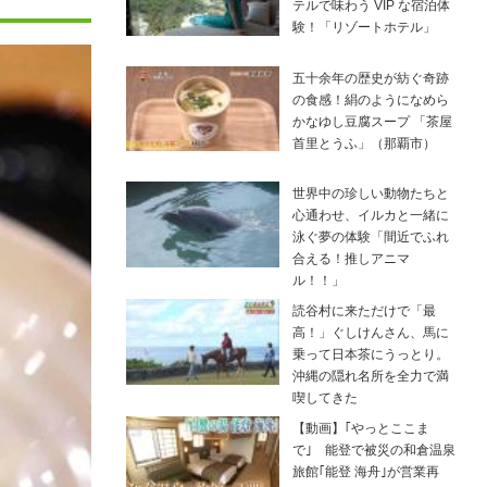
テルで味わう VIP な宿泊体
験！「リゾートホテル」
五十余年の歴史が紡ぐ奇跡
の食感！絹のようになめら
かなゆし豆腐スープ 「茶屋
首里とうふ」（那覇市）
世界中の珍しい動物たちと
心通わせ、イルカと一緒に
泳ぐ夢の体験「間近でふれ
合える！推しアニマ
ル！！」
読谷村に来ただけで「最
高！」ぐしけんさん、馬に
乗って日本茶にうっとり。
沖縄の隠れ名所を全力で満
喫してきた
【動画】｢やっとここま
で｣ 能登で被災の和倉温泉
旅館｢能登 海舟｣が営業再