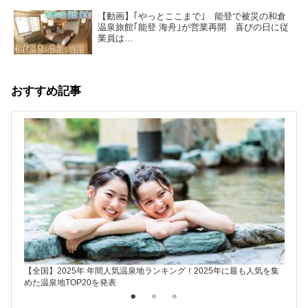
【動画】｢やっとここまで｣ 能登で被災の和倉
温泉旅館｢能登 海舟｣が営業再開 喜びの日に従
業員は…
おすすめ記事
【全国】2025年 年間人気温泉地ランキング！2025年に最も人気を集
楽天ト
めた温泉地TOP20を発表