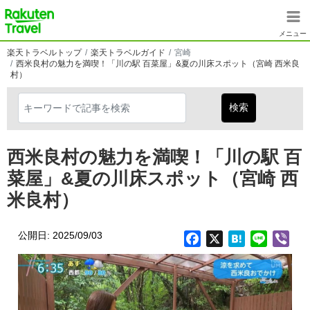
メインコンテンツに移動
楽天トラベル
メニュー
楽天トラベルトップ
楽天トラベルガイド
宮崎
西米良村の魅力を満喫！「川の駅 百菜屋」&夏の川床スポット（宮崎 西米良
村）
西米良村の魅力を満喫！「川の駅 百
菜屋」&夏の川床スポット（宮崎 西
米良村）
公開日: 2025/09/03
Facebook
X
Hatena
Line
Vib