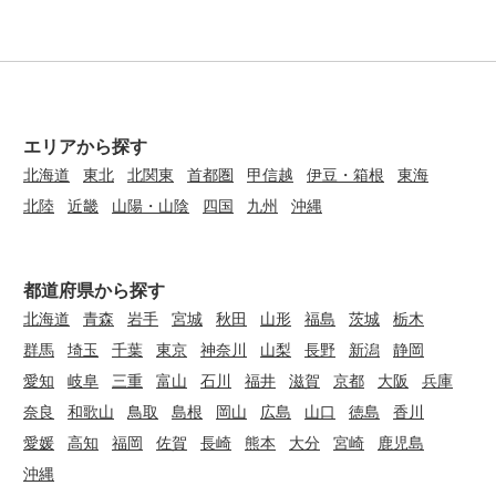
エリアから探す
北海道
東北
北関東
首都圏
甲信越
伊豆・箱根
東海
北陸
近畿
山陽・山陰
四国
九州
沖縄
都道府県から探す
北海道
青森
岩手
宮城
秋田
山形
福島
茨城
栃木
群馬
埼玉
千葉
東京
神奈川
山梨
長野
新潟
静岡
愛知
岐阜
三重
富山
石川
福井
滋賀
京都
大阪
兵庫
奈良
和歌山
鳥取
島根
岡山
広島
山口
徳島
香川
愛媛
高知
福岡
佐賀
長崎
熊本
大分
宮崎
鹿児島
沖縄