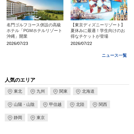
名門ゴルフコース併設の高級
【東京ディズニーリゾート】
ホテル「PGMホテルリゾート
夏休みに最適！学生向けのお
沖縄」開業
得なチケットが登場
2026/07/23
2026/07/22
ニュース一覧
人気のエリア
東北
九州
関東
北海道
山陽・山陰
甲信越
北陸
関西
静岡
東京