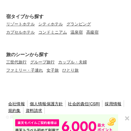
宿タイプから探す
リゾートホテル
シティホテル
グランピング
カプセルホテル
コンドミニアム
温泉宿
高級宿
旅のシーンから探す
三世代旅行
グループ旅行
カップル・夫婦
ファミリー・子連れ
女子旅
ひとり旅
会社情報
個人情報保護方針
社会的責任[CSR]
採用情報
規約集
資料請求
© Rakuten Group, Inc.