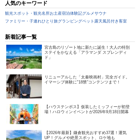
人気のキーワード
観光スポット・観光名所
お土産
宿泊体験記
グルメ
サウナ
ファミリー・子連れ
ひとり旅
グランピング
ペット
露天風呂付き客室
新着記事一覧
宮古島のリゾート地に新たに誕生！大人の特別
ステイをかなえる「アラマンダ スプレンディ
ド」
リニューアルした「太秦映画村」完全ガイド。
イマーシブ体験に"18禁”コンテンツまで！
【ハウステンボス】仮装したミッフィーが初登
場！ハロウィンイベントが2026年9月18日開幕
【2026年最新】鎌倉観光おすすめ37選！運気
UP！グルメや絶景スポット、ロケ地も