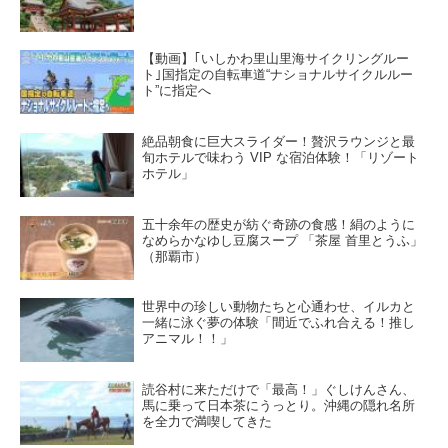
【動画】｢いしかわ里山里海サイクリングルー
ト｣国指定の自転車道“ナショナルサイクルルー
ト”に指定へ
絶品朝食に巨大スライダー！贅沢ラウンジと最
旬ホテルで味わう VIP な宿泊体験！「リゾート
ホテル」
五十余年の歴史が紡ぐ奇跡の食感！絹のように
なめらかなゆし豆腐スープ 「茶屋 首里とうふ」
（那覇市）
世界中の珍しい動物たちと心通わせ、イルカと
一緒に泳ぐ夢の体験「間近でふれ合える！推し
アニマル！！」
読谷村に来ただけで「最高！」ぐしけんさん、
馬に乗って日本茶にうっとり。沖縄の隠れ名所
を全力で満喫してきた