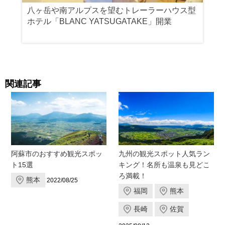
八ヶ岳や南アルプスを望むトレーラーハウス型
ホテル「BLANC YATSUGATAKE」開業
関連記事
阿蘇市のおすすめ観光スポッ
九州の観光スポット人気ラン
ト15選
キング！名所も温泉も見どこ
ろ満載！
熊本
2022/08/25
福岡
熊本
長崎
佐賀