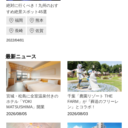
絶対に行くべき！九州のおす
すめ絶景スポット45選
福岡
熊本
長崎
佐賀
2022/04/01
最新ニュース
宮城・松島に全室温泉付きの
千葉「農園リゾート THE
ホテル「YOKI
FARM」が『葬送のフリーレ
MATSUSHIMA」開業
ン』とコラボ！
2026/08/05
2026/08/03