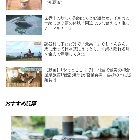
（那覇市）
世界中の珍しい動物たちと心通わせ、イルカと
一緒に泳ぐ夢の体験「間近でふれ合える！推し
アニマル！！」
読谷村に来ただけで「最高！」ぐしけんさん、
馬に乗って日本茶にうっとり。沖縄の隠れ名所
を全力で満喫してきた
【動画】｢やっとここまで｣ 能登で被災の和倉
温泉旅館｢能登 海舟｣が営業再開 喜びの日に従
業員は…
おすすめ記事