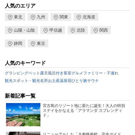
人気のエリア
東北
九州
関東
北海道
山陽・山陰
甲信越
北陸
関西
静岡
東京
人気のキーワード
グランピング
ペット
露天風呂付き客室
グルメ
ファミリー・子連れ
観光スポット・観光名所
お土産
温泉宿
ひとり旅
サウナ
新着記事一覧
宮古島のリゾート地に新たに誕生！大人の特別
ステイをかなえる「アラマンダ スプレンディ
ド」
リニューアルした「太秦映画村」完全ガイド。