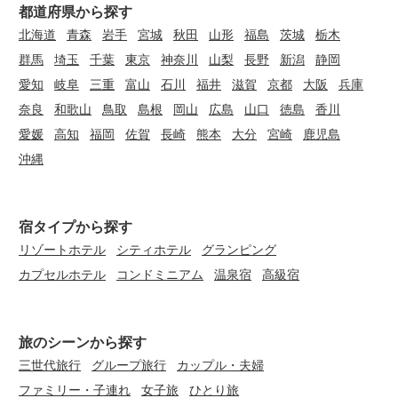
都道府県から探す
北海道
青森
岩手
宮城
秋田
山形
福島
茨城
栃木
群馬
埼玉
千葉
東京
神奈川
山梨
長野
新潟
静岡
愛知
岐阜
三重
富山
石川
福井
滋賀
京都
大阪
兵庫
奈良
和歌山
鳥取
島根
岡山
広島
山口
徳島
香川
愛媛
高知
福岡
佐賀
長崎
熊本
大分
宮崎
鹿児島
沖縄
宿タイプから探す
リゾートホテル
シティホテル
グランピング
カプセルホテル
コンドミニアム
温泉宿
高級宿
旅のシーンから探す
三世代旅行
グループ旅行
カップル・夫婦
ファミリー・子連れ
女子旅
ひとり旅