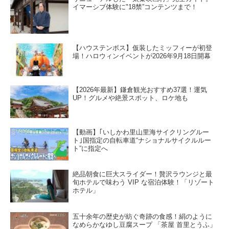
イマーシブ体験に"18禁”コンテンツまで！
【ハウステンボス】仮装したミッフィーが初登
場！ハロウィンイベントが2026年9月18日開幕
【2026年最新】鎌倉観光おすすめ37選！運気
UP！グルメや絶景スポット、ロケ地も
【動画】｢いしかわ里山里海サイクリングルー
ト｣国指定の自転車道“ナショナルサイクルルー
ト”に指定へ
絶品朝食に巨大スライダー！贅沢ラウンジと最
旬ホテルで味わう VIP な宿泊体験！「リゾート
ホテル」
五十余年の歴史が紡ぐ奇跡の食感！絹のように
なめらかなゆし豆腐スープ 「茶屋 首里とうふ」