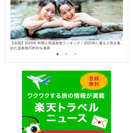
【全国】2025年 年間人気温泉地ランキング！2025年に最も人気を集
楽天ト
めた温泉地TOP20を発表