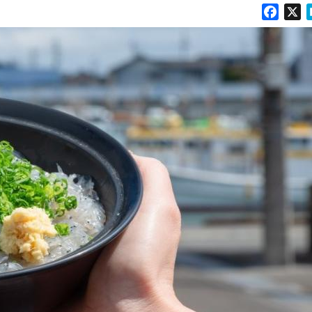
Faceb
X