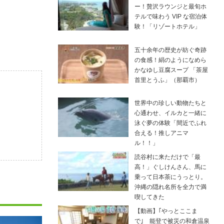
ー！贅沢ラウンジと最旬ホ
テルで味わう VIP な宿泊体
験！「リゾートホテル」
五十余年の歴史が紡ぐ奇跡
の食感！絹のようになめら
かなゆし豆腐スープ 「茶屋
首里とうふ」（那覇市）
世界中の珍しい動物たちと
心通わせ、イルカと一緒に
泳ぐ夢の体験「間近でふれ
合える！推しアニマ
ル！！」
読谷村に来ただけで「最
高！」ぐしけんさん、馬に
乗って日本茶にうっとり。
沖縄の隠れ名所を全力で満
喫してきた
【動画】｢やっとここま
で｣ 能登で被災の和倉温泉