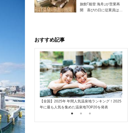
旅館｢能登 海舟｣が営業再
開 喜びの日に従業員は…
おすすめ記事
【全国】2025年 年間人気温泉地ランキング！2025
楽天ト
年に最も人気を集めた温泉地TOP20を発表
入