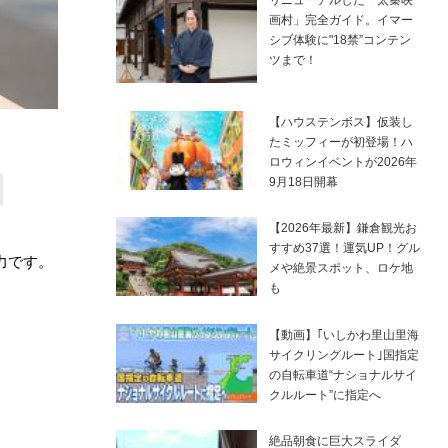
画村」完全ガイド。イマー
シブ体験に"18禁”コンテン
ツまで！
【ハウステンボス】仮装し
たミッフィーが初登場！ハ
ロウィンイベントが2026年
9月18日開幕
【2026年最新】鎌倉観光お
すすめ37選！運気UP！グル
力です。
メや絶景スポット、ロケ地
も
【動画】｢いしかわ里山里海
サイクリングルート｣国指定
の自転車道“ナショナルサイ
クルルート”に指定へ
絶品朝食に巨大スライダ