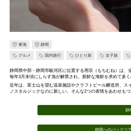
東海
静岡
グルメ
国内旅行
ひとり旅
女子旅
静岡県中部・静岡市駿河区に位置する用宗（もちむね）は、
毎年3月末頃にしらす漁が解禁され、新鮮な海鮮を求めて多く
近年は、富士山を望む温泉施設やクラフトビール醸造所、ス
ノスタルジックなのに新しい。そんな2つの表情をあわせも
静
静岡へのパックツア