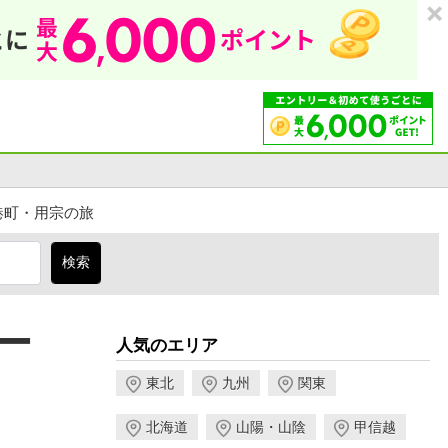
港町・用宗の旅
ー
人気のエリア
東北
九州
関東
北海道
山陽・山陰
甲信越