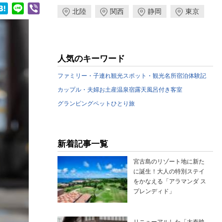
ook
Hatena
Line
Viber
北陸
関西
静岡
東京
人気のキーワード
ファミリー・子連れ
観光スポット・観光名所
宿泊体験記
カップル・夫婦
お土産
温泉宿
露天風呂付き客室
グランピング
ペット
ひとり旅
新着記事一覧
宮古島のリゾート地に新た
に誕生！大人の特別ステイ
をかなえる「アラマンダ ス
プレンディド」
リニューアルした「太秦映