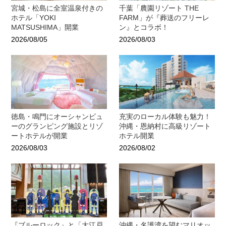
宮城・松島に全室温泉付きの
千葉「農園リゾート THE
ホテル「YOKI
FARM」が『葬送のフリーレ
MATSUSHIMA」開業
ン』とコラボ！
2026/08/05
2026/08/03
徳島・鳴門にオーシャンビュ
充実のローカル体験も魅力！
ーのグランピング施設とリゾ
沖縄・恩納村に高級リゾート
ートホテルが開業
ホテル開業
2026/08/03
2026/08/02
『ブルーロック』と「大江戸
沖縄・名護湾を望むマリオッ