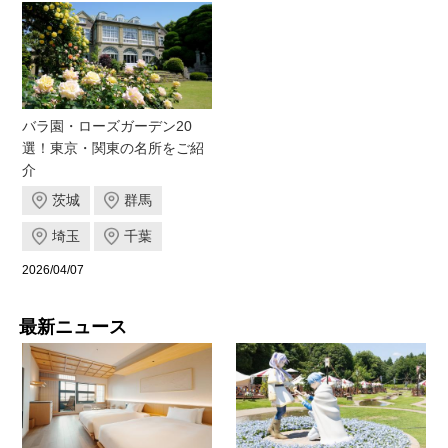
バラ園・ローズガーデン20
選！東京・関東の名所をご紹
介
茨城
群馬
埼玉
千葉
2026/04/07
最新ニュース