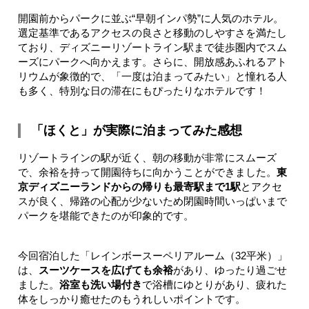
開園前からパークに並ぶ“早朝インパ勢”に人気のホテル。
選定基準であるアクセスの良さと移動のしやすさを満たし
ており、ディズニーリゾートライン駅まで徒歩圏内でスム
ーズにパークへ向かえます。さらに、開放感あふれるアト
リウムが象徴的で、「一度は泊まってみたい」と憧れる人
も多く、特別な日の滞在にもぴったりなホテルです！
「ほくと」が実際に泊まってみた感想
リゾートラインの駅が近く、朝の移動が非常にスムーズ
で、余裕を持って開園待ちに向かうことができました。
東
京ディズニーランドからの帰りも最寄駅まで1駅
とアクセ
スが良く、帰路の心配が少ないため閉園時間いっぱいまで
パークを堪能できたのが印象的です。
今回宿泊した「レインボースーペリアルーム（32平米）」
は、
スーツケースを広げても余裕
があり、ゆったり過ごせ
ました。
浴室も洗い場付き
で浴槽にゆとりがあり、疲れた
体をしっかり癒せたのもうれしいポイントです。