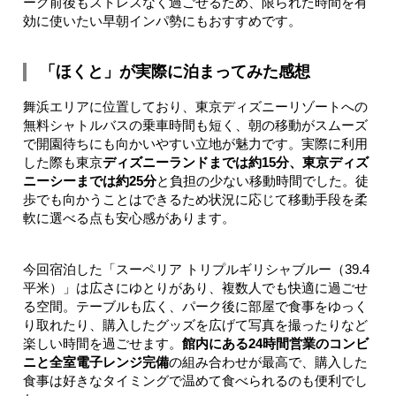
ーク前後もストレスなく過ごせるため、限られた時間を有
効に使いたい早朝インパ勢にもおすすめです。
「ほくと」が実際に泊まってみた感想
舞浜エリアに位置しており、東京ディズニーリゾートへの
無料シャトルバスの乗車時間も短く、朝の移動がスムーズ
で開園待ちにも向かいやすい立地が魅力です。実際に利用
した際も東京
ディズニーランドまでは約15分、東京ディズ
ニーシーまでは約25分
と負担の少ない移動時間でした。徒
歩でも向かうことはできるため状況に応じて移動手段を柔
軟に選べる点も安心感があります。
今回宿泊した「スーペリア トリプルギリシャブルー（39.4
平米）」は広さにゆとりがあり、複数人でも快適に過ごせ
る空間。テーブルも広く、パーク後に部屋で食事をゆっく
り取れたり、購入したグッズを広げて写真を撮ったりなど
楽しい時間を過ごせます。
館内にある24時間営業のコンビ
ニと全室電子レンジ完備
の組み合わせが最高で、購入した
食事は好きなタイミングで温めて食べられるのも便利でし