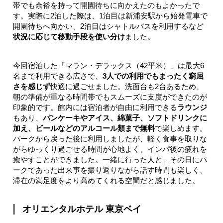
帯でも余裕を持って開園待ちに向かえたのもよかったで
す。実際に2泊した際は、1泊目は新浦安駅から始発電車で
開園待ちへ向かい、2泊目はシャトルバスを利用するなど
状況に応じて移動手段を使い分け
ました。
今回宿泊した「マラン・デラックス（42平米）」は最大6
名まで利用できる広さで、
3人での利用でもまったく窮屈
さを感じず
快適に過ごせました。洗面台も2台あるため、
朝の準備が重なる時間帯でもスムーズに支度ができたのが
印象的です。館内には宿泊者が自由に利用できる
ラウンジ
もあり、
パンケーキやアイス、綿菓子、ソフトドリンクに
加え、ビールなどのアルコール類まで無料
で楽しめます。
パークから戻った後に利用しましたが、軽く食事を取りな
がらゆっくり過ごせる時間が心地よく、インパ後の疲れを
癒やすことができました。一緒に行った人と、その日にパ
ークであった出来事を振り返りながら話す時間も楽しく、
滞在の満足度をより高めてくれる空間だと感じました。
オリエンタルホテル 東京ベイ