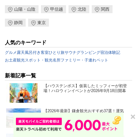
山陽・山陰
甲信越
北陸
関西
静岡
東京
人気のキーワード
グルメ
露天風呂付き客室
ひとり旅
サウナ
グランピング
宿泊体験記
お土産
観光スポット・観光名所
ファミリー・子連れ
ペット
新着記事一覧
【ハウステンボス】仮装したミッフィーが初登
場！ハロウィンイベントが2026年9月18日開幕
【2026年最新】鎌倉観光おすすめ37選！運気
UP！グルメや絶景スポット、ロケ地も
【動画】｢いしかわ里山里海サイクリングルー