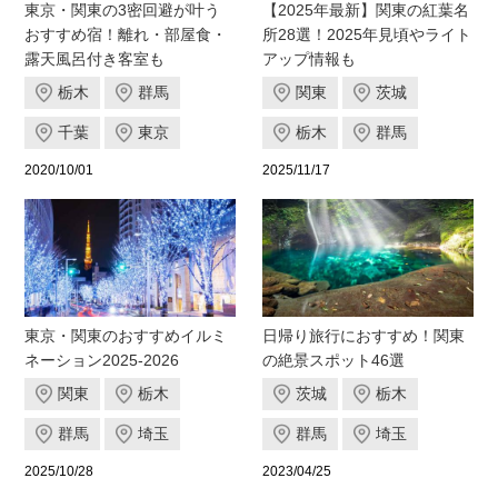
東京・関東の3密回避が叶う
【2025年最新】関東の紅葉名
おすすめ宿！離れ・部屋食・
所28選！2025年見頃やライト
露天風呂付き客室も
アップ情報も
栃木
群馬
関東
茨城
千葉
東京
栃木
群馬
2020/10/01
2025/11/17
東京・関東のおすすめイルミ
日帰り旅行におすすめ！関東
ネーション2025-2026
の絶景スポット46選
関東
栃木
茨城
栃木
群馬
埼玉
群馬
埼玉
2025/10/28
2023/04/25