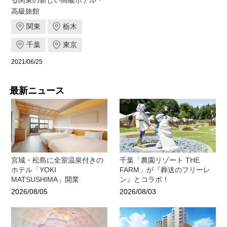
高級旅館
関東
栃木
千葉
東京
2021/06/25
最新ニュース
宮城・松島に全室温泉付きの
千葉「農園リゾート THE
ホテル「YOKI
FARM」が『葬送のフリーレ
MATSUSHIMA」開業
ン』とコラボ！
2026/08/05
2026/08/03