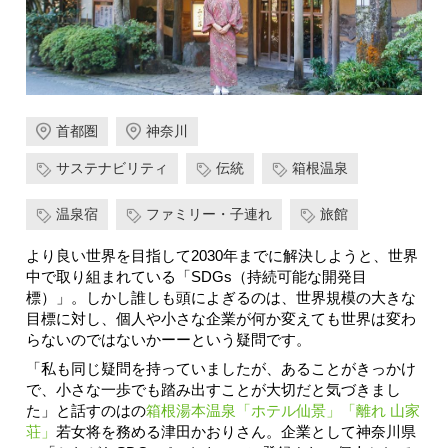
首都圏
神奈川
サステナビリティ
伝統
箱根温泉
温泉宿
ファミリー・子連れ
旅館
より良い世界を目指して2030年までに解決しようと、世界
中で取り組まれている「SDGs（持続可能な開発目
標）」。しかし誰しも頭によぎるのは、世界規模の大きな
目標に対し、個人や小さな企業が何か変えても世界は変わ
らないのではないかーーという疑問です。
「私も同じ疑問を持っていましたが、あることがきっかけ
で、小さな一歩でも踏み出すことが大切だと気づきまし
た」と話すのはの
箱根湯本温泉「ホテル仙景」
「離れ 山家
荘」
若女将を務める津田かおりさん。企業として神奈川県