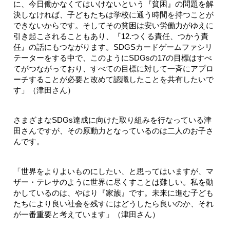
に、今日働かなくてはいけないという『貧困』の問題を解
決しなければ、子どもたちは学校に通う時間を持つことが
できないからです。そしてその貧困は安い労働力がゆえに
引き起こされることもあり、『12.つくる責任、つかう責
任』の話にもつながります。SDGSカードゲームファシリ
テーターをする中で、このようにSDGsの17の目標はすべ
てがつながっており、すべての目標に対して一斉にアプロ
ーチすることが必要と改めて認識したことを共有したいで
す」（津田さん）
さまざまなSDGs達成に向けた取り組みを行なっている津
田さんですが、その原動力となっているのは二人のお子さ
んです。
「世界をよりよいものにしたい、と思ってはいますが、マ
ザー・テレサのように世界に尽くすことは難しい。私を動
かしているのは、やはり『家族』です。未来に進む子ども
たちにより良い社会を残すにはどうしたら良いのか、それ
が一番重要と考えています」（津田さん）