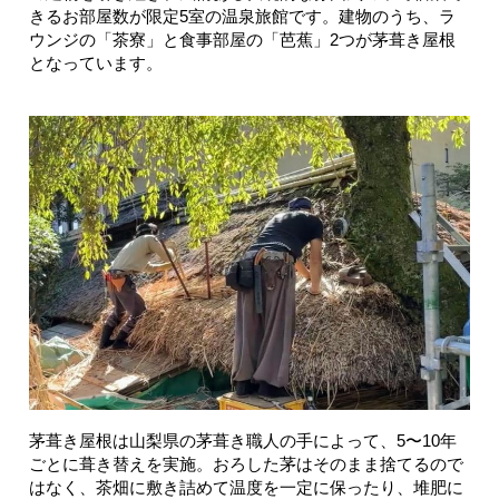
きるお部屋数が限定5室の温泉旅館です。建物のうち、ラ
ウンジの「茶寮」と食事部屋の「芭蕉」2つが茅葺き屋根
となっています。
茅葺き屋根は山梨県の茅葺き職人の手によって、5〜10年
ごとに葺き替えを実施。おろした茅はそのまま捨てるので
はなく、茶畑に敷き詰めて温度を一定に保ったり、堆肥に