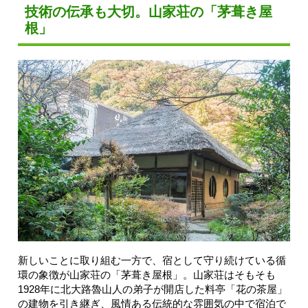
技術の伝承も大切。山家荘の「茅葺き屋
根」
新しいことに取り組む一方で、宿として守り続けている循
環の象徴が山家荘の「茅葺き屋根」。山家荘はそもそも
1928年に北大路魯山人の弟子が開店した料亭「花の茶屋」
の建物を引き継ぎ、風情ある伝統的な雰囲気の中で宿泊で