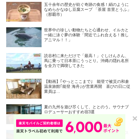
五十余年の歴史が紡ぐ奇跡の食感！絹のように
なめらかなゆし豆腐スープ 「茶屋 首里とうふ」
（那覇市）
世界中の珍しい動物たちと心通わせ、イルカと
一緒に泳ぐ夢の体験「間近でふれ合える！推し
アニマル！！」
読谷村に来ただけで「最高！」ぐしけんさん、
馬に乗って日本茶にうっとり。沖縄の隠れ名所
を全力で満喫してきた
【動画】｢やっとここまで｣ 能登で被災の和倉
温泉旅館｢能登 海舟｣が営業再開 喜びの日に従
業員は…
夏の九州を遊び尽くして、ととのう。サウナプ
ロデューサーおすすめ宿3選
「沖縄かりゆしビーチリゾート・オーシャンス
パ」で絶景リゾートステイを満喫