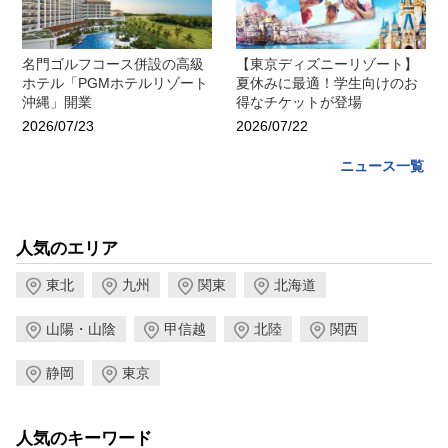
名門ゴルフコース併設の高級
【東京ディズニーリゾート】
ホテル「PGMホテルリゾート
夏休みに最適！学生向けのお
沖縄」開業
得なチケットが登場
2026/07/23
2026/07/22
ニュース一覧
人気のエリア
東北
九州
関東
北海道
山陽・山陰
甲信越
北陸
関西
静岡
東京
人気のキーワード