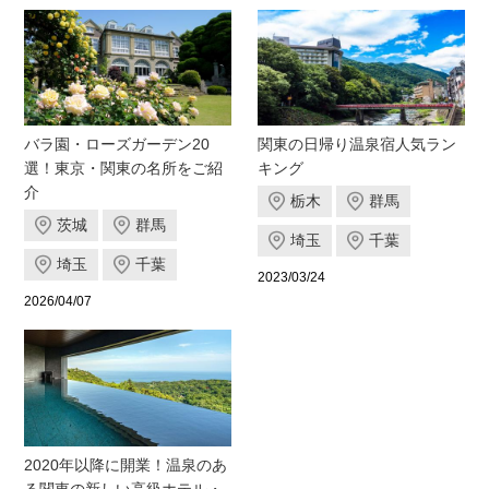
バラ園・ローズガーデン20
関東の日帰り温泉宿人気ラン
選！東京・関東の名所をご紹
キング
介
栃木
群馬
茨城
群馬
埼玉
千葉
埼玉
千葉
2023/03/24
2026/04/07
2020年以降に開業！温泉のあ
る関東の新しい高級ホテル・