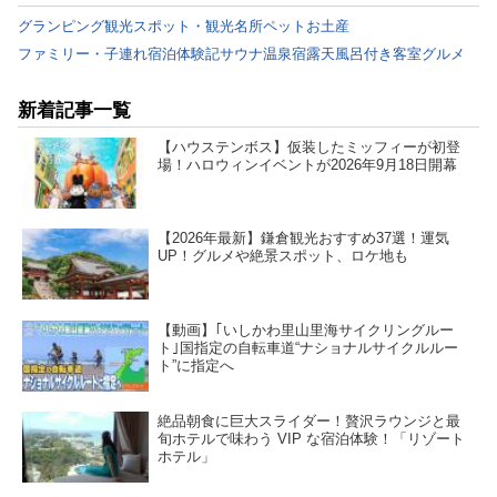
グランピング
観光スポット・観光名所
ペット
お土産
ファミリー・子連れ
宿泊体験記
サウナ
温泉宿
露天風呂付き客室
グルメ
新着記事一覧
【ハウステンボス】仮装したミッフィーが初登
場！ハロウィンイベントが2026年9月18日開幕
【2026年最新】鎌倉観光おすすめ37選！運気
UP！グルメや絶景スポット、ロケ地も
【動画】｢いしかわ里山里海サイクリングルー
ト｣国指定の自転車道“ナショナルサイクルルー
ト”に指定へ
絶品朝食に巨大スライダー！贅沢ラウンジと最
旬ホテルで味わう VIP な宿泊体験！「リゾート
ホテル」