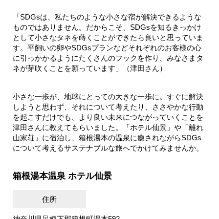
「SDGsは、私たちのような小さな宿が解決できるような
ものではありません。だからこそ、SDGsを知るきっかけ
として小さなタネを蒔くことができたら良いと思っていま
す。平飼いの卵やSDGsプランなどそれぞれのお客様の心
に引っかかるようにたくさんのフックを作り、みなさまタ
ネが芽吹くことを願っています」（津田さん）
小さな一歩が、地球にとっての大きな一歩に。すぐに解決
しようと思わず、それについて考えたり、ささやかな行動
を起こすだけでも、より良い未来につながっていくことを
津田さんに教えてもらいました。「ホテル仙景」や「離れ
山家荘」に宿泊し、箱根湯本の温泉に癒されながらSDGs
について考えるサステナブルな旅へでかけてみませんか。
箱根湯本温泉 ホテル仙景
住所
神奈川県足柄下郡箱根町湯本592