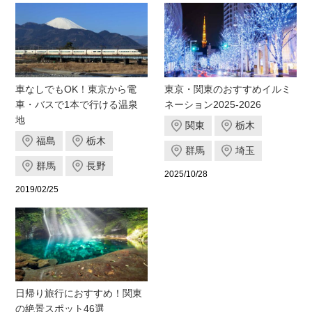
車なしでもOK！東京から電
東京・関東のおすすめイルミ
車・バスで1本で行ける温泉
ネーション2025-2026
地
関東
栃木
福島
栃木
群馬
埼玉
群馬
長野
2025/10/28
2019/02/25
日帰り旅行におすすめ！関東
の絶景スポット46選