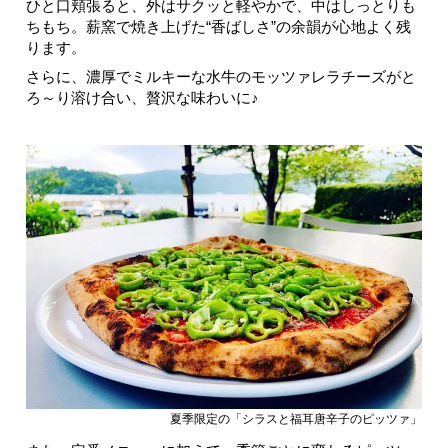
ひと口頬張ると、外はサクッと軽やかで、中はしっとりも
ちもち。薪窯で焼き上げた“香ばしさ”の余韻が心地よく残
ります。
さらに、濃厚でミルキーな水牛のモッツァレラチーズがと
ろ～り溶け合い、贅沢な味わいに♪
夏季限定の「シラスと福耳唐辛子のピッツァ」