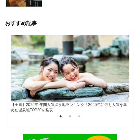
おすすめ記事
【全国】2025年 年間人気温泉地ランキング！2025年に最も人気を集
楽天ト
めた温泉地TOP20を発表