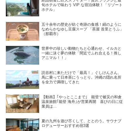
絶品朝食に巨大スライダー！贅沢ラウンジと最
旬ホテルで味わう VIP な宿泊体験！「リゾート
ホテル」
五十余年の歴史が紡ぐ奇跡の食感！絹のように
なめらかなゆし豆腐スープ 「茶屋 首里とうふ」
（那覇市）
世界中の珍しい動物たちと心通わせ、イルカと
一緒に泳ぐ夢の体験「間近でふれ合える！推し
アニマル！！」
読谷村に来ただけで「最高！」ぐしけんさん、
馬に乗って日本茶にうっとり。沖縄の隠れ名所
を全力で満喫してきた
【動画】｢やっとここまで｣ 能登で被災の和倉
温泉旅館｢能登 海舟｣が営業再開 喜びの日に従
業員は…
夏の九州を遊び尽くして、ととのう。サウナプ
ロデューサーおすすめ宿3選