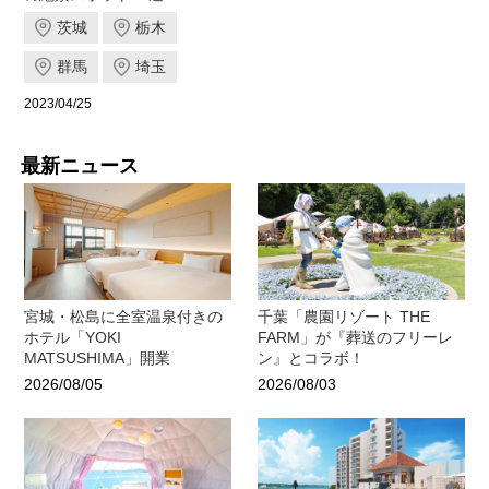
茨城
栃木
群馬
埼玉
2023/04/25
最新ニュース
宮城・松島に全室温泉付きの
千葉「農園リゾート THE
ホテル「YOKI
FARM」が『葬送のフリーレ
MATSUSHIMA」開業
ン』とコラボ！
2026/08/05
2026/08/03