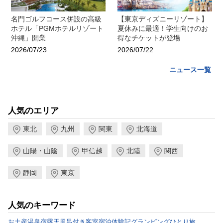
名門ゴルフコース併設の高級
【東京ディズニーリゾート】
ホテル「PGMホテルリゾート
夏休みに最適！学生向けのお
沖縄」開業
得なチケットが登場
2026/07/23
2026/07/22
ニュース一覧
人気のエリア
東北
九州
関東
北海道
山陽・山陰
甲信越
北陸
関西
静岡
東京
人気のキーワード
お土産
温泉宿
露天風呂付き客室
宿泊体験記
グランピング
ひとり旅