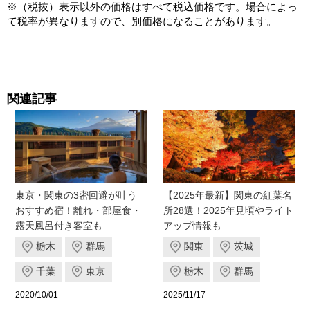
※（税抜）表示以外の価格はすべて税込価格です。場合によっ
て税率が異なりますので、別価格になることがあります。
関連記事
東京・関東の3密回避が叶う
【2025年最新】関東の紅葉名
おすすめ宿！離れ・部屋食・
所28選！2025年見頃やライト
露天風呂付き客室も
アップ情報も
栃木
群馬
関東
茨城
千葉
東京
栃木
群馬
2020/10/01
2025/11/17