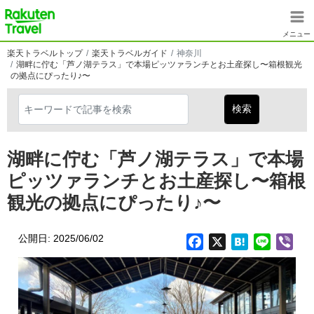
メインコンテンツに移動
楽天トラベル
メニュー
楽天トラベルトップ
楽天トラベルガイド
神奈川
湖畔に佇む「芦ノ湖テラス」で本場ピッツァランチとお土産探し〜箱根観光
の拠点にぴったり♪〜
湖畔に佇む「芦ノ湖テラス」で本場
ピッツァランチとお土産探し〜箱根
観光の拠点にぴったり♪〜
公開日: 2025/06/02
Facebook
X
Hatena
Line
Vib