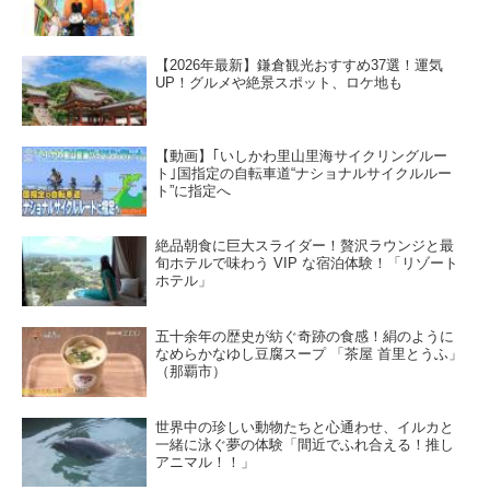
【2026年最新】鎌倉観光おすすめ37選！運気
UP！グルメや絶景スポット、ロケ地も
【動画】｢いしかわ里山里海サイクリングルー
ト｣国指定の自転車道“ナショナルサイクルルー
ト”に指定へ
絶品朝食に巨大スライダー！贅沢ラウンジと最
旬ホテルで味わう VIP な宿泊体験！「リゾート
ホテル」
五十余年の歴史が紡ぐ奇跡の食感！絹のように
なめらかなゆし豆腐スープ 「茶屋 首里とうふ」
（那覇市）
世界中の珍しい動物たちと心通わせ、イルカと
一緒に泳ぐ夢の体験「間近でふれ合える！推し
アニマル！！」