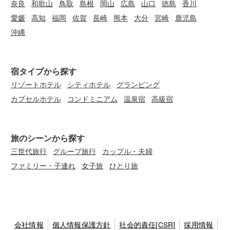
奈良
和歌山
鳥取
島根
岡山
広島
山口
徳島
香川
愛媛
高知
福岡
佐賀
長崎
熊本
大分
宮崎
鹿児島
沖縄
宿タイプから探す
リゾートホテル
シティホテル
グランピング
カプセルホテル
コンドミニアム
温泉宿
高級宿
旅のシーンから探す
三世代旅行
グループ旅行
カップル・夫婦
ファミリー・子連れ
女子旅
ひとり旅
会社情報
個人情報保護方針
社会的責任[CSR]
採用情報