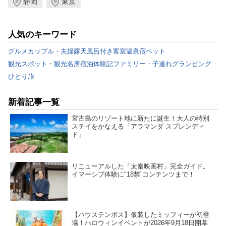
静岡
東京
人気のキーワード
グルメ
カップル・夫婦
露天風呂付き客室
温泉宿
ペット
観光スポット・観光名所
宿泊体験記
ファミリー・子連れ
グランピング
ひとり旅
新着記事一覧
宮古島のリゾート地に新たに誕生！大人の特別
ステイをかなえる「アラマンダ スプレンディ
ド」
リニューアルした「太秦映画村」完全ガイド。
イマーシブ体験に"18禁”コンテンツまで！
【ハウステンボス】仮装したミッフィーが初登
場！ハロウィンイベントが2026年9月18日開幕