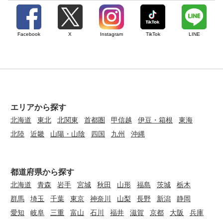
Facebook
X
Instagram
TikTok
LINE
エリアから探す
北海道
東北
北関東
首都圏
甲信越
伊豆・箱根
東海
北陸
近畿
山陽・山陰
四国
九州
沖縄
都道府県から探す
北海道
青森
岩手
宮城
秋田
山形
福島
茨城
栃木
群馬
埼玉
千葉
東京
神奈川
山梨
長野
新潟
静岡
愛知
岐阜
三重
富山
石川
福井
滋賀
京都
大阪
兵庫