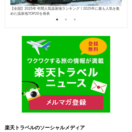
【全国】2025年 年間人気温泉地ランキング！2025年に最も人気を集
楽天ト
めた温泉地TOP20を発表
楽天トラベルのソーシャルメディア