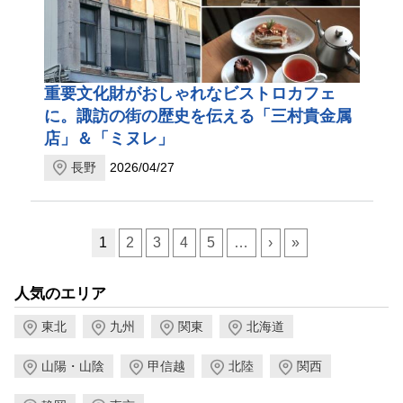
重要文化財がおしゃれなビストロカフェ
に。諏訪の街の歴史を伝える「三村貴金属
店」＆「ミヌレ」
長野
2026/04/27
ページ送り
1
2
3
4
5
…
›
»
人気のエリア
東北
九州
関東
北海道
山陽・山陰
甲信越
北陸
関西