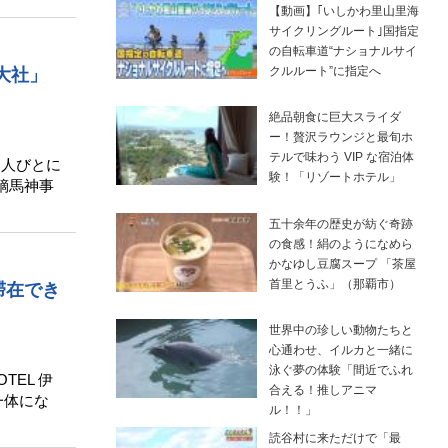
【動画】｢いしかわ里山里海
サイクリングルート｣国指定
の自転車道“ナショナルサイ
クルルート”に指定へ
大社」
絶品朝食に巨大スライダ
ー！贅沢ラウンジと最旬ホ
テルで味わう VIP な宿泊体
。人びとに
験！「リゾートホテル」
鏑馬神事
五十余年の歴史が紡ぐ奇跡
の食感！絹のようになめら
かなゆし豆腐スープ 「茶屋
首里とうふ」（那覇市）
滞在でき
世界中の珍しい動物たちと
心通わせ、イルカと一緒に
泳ぐ夢の体験「間近でふれ
TEL 伊
合える！推しアニマ
一体にな
ル！！」
読谷村に来ただけで「最