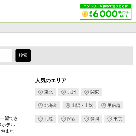
人気のエリア
東北
九州
関東
北海道
山陽・山陰
甲信越
一望でき
北陸
関西
静岡
東京
&ホテル
に包まれ