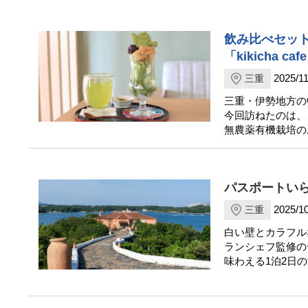
飲み比べセッ
「kikicha caf
2025/11
三重
三重・伊勢地方の
今回訪ねたのは、
無農薬有機栽培の
パスポートい
2025/10
三重
白い壁とカラフル
ランシェフ監修の
味わえる1泊2日