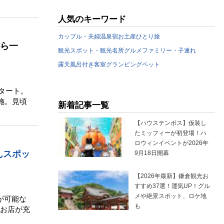
人気のキーワード
カップル・夫婦
温泉宿
お土産
ひとり旅
から一
観光スポット・観光名所
グルメ
ファミリー・子連れ
露天風呂付き客室
グランピング
ペット
タート。
施。見頃
新着記事一覧
【ハウステンボス】仮装し
たミッフィーが初登場！ハ
ロウィンイベントが2026年
んスポッ
9月18日開幕
【2026年最新】鎌倉観光お
すすめ37選！運気UP！グル
メや絶景スポット、ロケ地
が可能な
も
お店が充