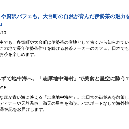
トや贅沢パフェも。大台町の自然が育んだ伊勢茶の魅力
e」
/10
中でも、多気町や大台町は伊勢茶の産地として古くから知られてい
この地で長年伊勢茶作りを続けるお茶メーカーのカフェ。日本でも
お茶を楽しめます。
らずで地中海へ。「志摩地中海村」で美食と星空に酔う1
/15
な扉が青い海に映える「志摩地中海村」。非日常の街並みを散策し
ディナーや天然温泉、満天の星空を満喫。パスポートなしで海外旅
の滞在記をお届けします。