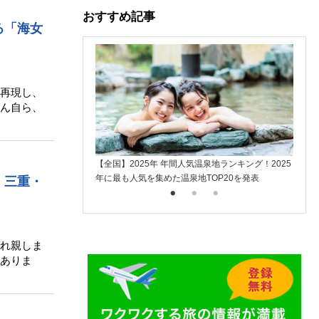
おすすめ記事
る「海女
再現し、
ん自ら、
【全国】2025年 年間人気温泉地ランキング！2025
楽天ト
年に最も人気を集めた温泉地TOP20を発表
入
、三重・
れ親しま
ありま