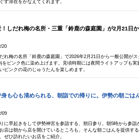
ぐす滞在をかなえてくれます。
！しだれ梅の名所・三重「鈴鹿の森庭園」が2月21日
/20
だれ梅の名所「鈴鹿の森庭園」で2026年2月21日から一般公開がス
園内をピンク色に染め上げます。見頃時期には夜間ライトアップも実
いピンクの花のじゅうたんを楽しめます。
で身も心も清められる、朝詣での帰りに。伊勢の朝ごは
/09
りに早起きをして伊勢神宮を参詣する、朔日参り。朝5時から参詣
お店は朝から店を開けているところも。そんな朝ごはんを提供する
、ぜひ訪れたいお店をご紹介。