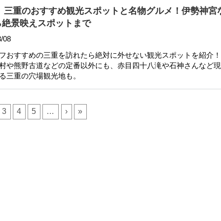
新】三重のおすすめ観光スポットと名物グルメ！伊勢神宮
ら絶景映えスポットまで
/08
フおすすめの三重を訪れたら絶対に外せない観光スポットを紹介！
村や熊野古道などの定番以外にも、赤目四十八滝や石神さんなど現
る三重の穴場観光地も。
3
4
5
…
›
»