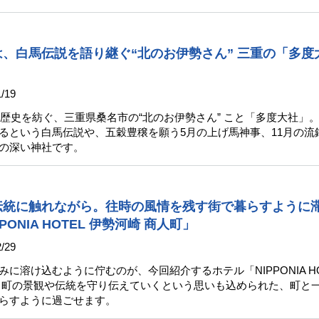
、白馬伝説を語り継ぐ“北のお伊勢さん” 三重の「多度
/19
久の歴史を紡ぐ、三重県桑名市の“北のお伊勢さん” こと「多度大社」
るという白馬伝説や、五穀豊穣を願う5月の上げ馬神事、11月の流
の深い神社です。
伝統に触れながら。往時の風情を残す街で暮らすように
PONIA HOTEL 伊勢河崎 商人町」
/29
に溶け込むように佇むのが、今回紹介するホテル「NIPPONIA HO
。町の景観や伝統を守り伝えていくという思いも込められた、町と
らすように過ごせます。