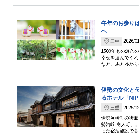
午年のお参りは
へ
2026/01
三重
1500年もの悠
幸せを運んでくれ
など、馬とゆかり
伊勢の文化と
るホテル「NIP
2025/12
三重
伊勢河崎町の街並み
勢河崎 商人町」
った宿泊施設で暮