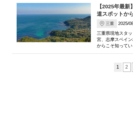
【2025年最
道スポットか
2025/08
三重
三重県現地スタッ
宮、志摩スペイン
からこそ知ってい
ページ送り
1
2