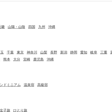
近畿
山陽・山陰
四国
九州
沖縄
埼玉
千葉
東京
神奈川
山梨
長野
新潟
静岡
愛知
岐阜
三重
崎
熊本
大分
宮崎
鹿児島
沖縄
ンドミニアム
温泉宿
高級宿
女子旅
ひとり旅