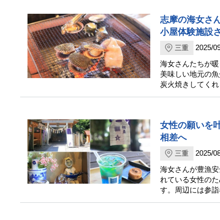
志摩の海女さ
小屋体験施設
2025/09
三重
海女さんたちが暖
美味しい地元の魚
炭火焼きしてくれ
女性の願いを
相差へ
2025/08
三重
海女さんが豊漁安
れている女性のた
す。周辺には参詣