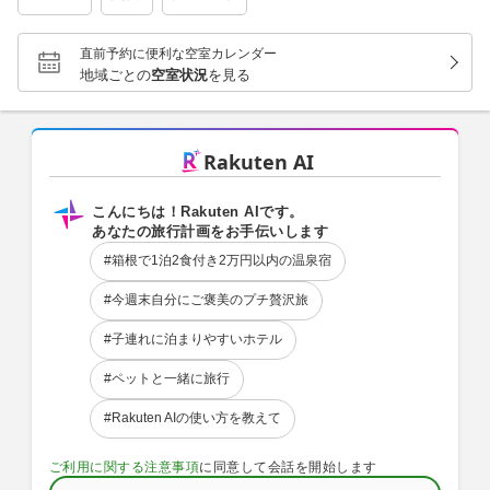
直前予約に便利な空室カレンダー
地域ごとの
空室状況
を見る
Rakuten AI
こんにちは！Rakuten AIです。
あなたの旅行計画をお手伝いします
#箱根で1泊2食付き2万円以内の温泉宿
#今週末自分にご褒美のプチ贅沢旅
#子連れに泊まりやすいホテル
#ペットと一緒に旅行
#Rakuten AIの使い方を教えて
ご利用に関する注意事項
に同意して会話を開始します
メッセージを入力