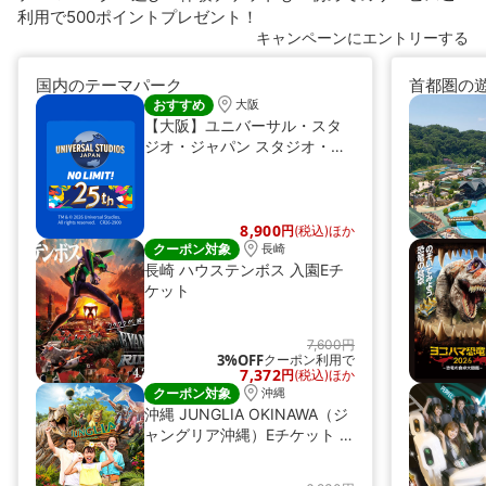
利用で500ポイントプレゼント！
キャンペーンにエントリーする
国内のテーマパーク
首都圏の
おすすめ
大阪
【大阪】ユニバーサル・スタ
ジオ・ジャパン スタジオ・パ
ス（Eチケット）
8,900
円
(税込)ほか
クーポン対象
長崎
長崎 ハウステンボス 入園Eチ
ケット
7,600円
3%OFF
クーポン利用で
7,372
円
(税込)ほか
クーポン対象
沖縄
沖縄 JUNGLIA OKINAWA（ジ
ャングリア沖縄）Eチケット 予
約