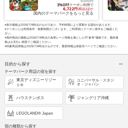
6,930円
3%OFF
クーポン利用で
6,722
円
(税込)ほか
国内のテーマパークをもっと見る
※表示価格は2026/7/6時点のものであり、予約時期により変動する場合があります。
※クーポンには利用条件・枚数制限がございます。ご利用前にクーポン条件をご確認くだ
さい。
※海外商品の価格は2026/7/6時点の為替レート情報を基にした円“参考”価格です。最終価
格はお支払い画面でご確認ください。
※対象商品情報は2026/7/6時点のものです。最新情報は各販売ページでご確認ください。
目的から探す
テーマパーク周辺の宿を探す
東京ディズニーリゾー
ユニバーサル・スタジ
オ・ジャパン
ト®
ハウステンボス
ジャングリア沖縄
LEGOLAND® Japan
宿の種類から探す