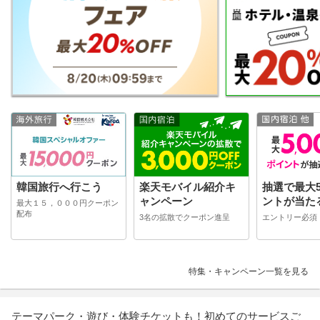
韓国旅行へ行こう
楽天モバイル紹介キ
抽選で最大5
ャンペーン
ントが当た
最大１５，０００円クーポン
配布
3名の拡散でクーポン進呈
エントリー必須
特集・キャンペーン一覧を見る
テーマパーク・遊び・体験チケットも！初めてのサービスご