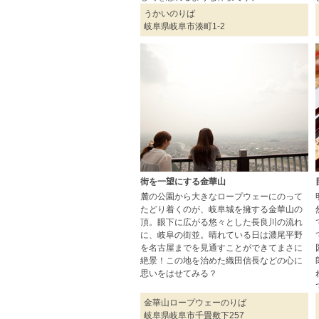
うかいのりば
岐阜県岐阜市湊町1-2
街を一望にする金華山
麓の公園から大きなロープウェーにのって
たどり着くのが、岐阜城を擁する金華山の
頂。眼下に広がる悠々とした長良川の流れ
に、岐阜の街並。晴れている日は濃尾平野
を名古屋までを見通すことができてまさに
絶景！この地を治めた織田信長などの心に
思いをはせてみる？
金華山ロープウェーのりば
岐阜県岐阜市千畳敷下257