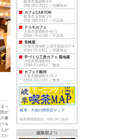
岐阜市真砂町4-6
058-262-2512 ／水曜休み
カフェCARTON
岐阜市玉宮町1-6
058-266-0427 ／不定休
ドゥモカフェ
大垣市楽田町8-43-1
0584-74-0789 ／不定休
長崎屋
大垣市墨俣町上宿字高島917-4
0584-51-0921 ／月曜休み
手づくり工房カフェ 風地蔵
大垣市馬場町85
0584-73-0052 ／無休
カフェド銀河
大垣市開発町3-75-2
0584-73-1165 ／無休
とまっ
岐阜・大垣の喫茶店マップ
囲気が
元の素
岐阜県喫茶組合：058-247-2815
思うも
さんが
れてい