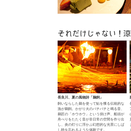
長良川、夏の風物詩「鵜飼」
飼いならした鵜を使って鮎を獲る伝統的な
漁が鵜飼。かがり火のパチパチと鳴る音、
鵜匠の「ホウホウ」という掛け声、船頭が
舟べりをたたく音が非日常の空間を作り出
し、炎の灯りに浮かぶ幻想的な光景にしば
し時を忘れるような体験です。