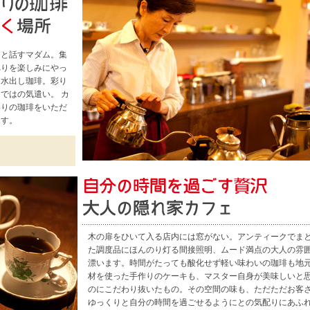
ると話すマダム。集
べりを楽しみにやっ
た水出し珈琲。彩り
ではの気遣い。 カ
わりの珈琲をいただ
ます。
木の扉をひいて入る店内には窓がない。アンティークでま
た調度品にほんのり灯る間接照明、ムード満点の大人の雰
漂います。時間がたっても酸化せず軽い味わいの珈琲も地
材を使った手作りのケーキも、マスター自身が美味しいと
のにこだわり抜いたもの。その空間の味も、ただただお客
ゆっくりと自分の時間を過ごせるようにとの気配りにあふ