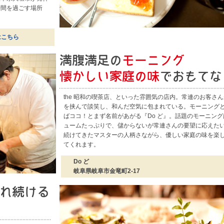
時間を過ごす場所
はこちら
the 昭和の喫茶店、といった雰囲気の店内。常連のお客さ
を挟んで談笑し、和んだ空気に包まれている。モーニング
ばココ！とまず名前があがる『Do ど』。話題のモーニング
ュームたっぷりで、儲からないが常連さんの要望に応えた
続けてきたマスターの人柄さながら、優しい家庭の味を楽
てくれます。
Do ど
岐阜県岐阜市金竜町2-17