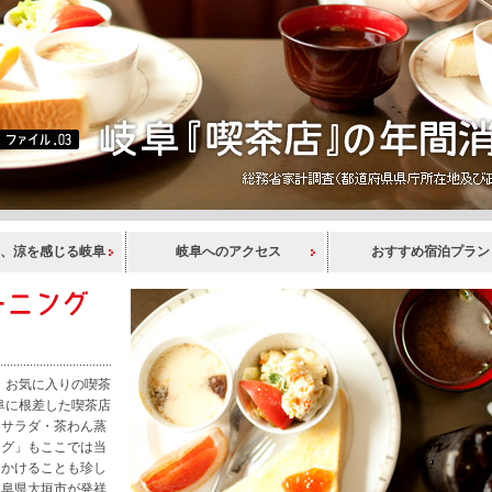
、涼を感じる岐阜
岐阜へのアクセス
おすすめ宿泊プラン
、お気に入りの喫茶
阜に根差した喫茶店
・サラダ・茶わん蒸
ング」もここでは当
出かけることも珍し
岐阜県大垣市が発祥