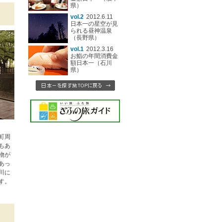
県）
vol.2
2012.6.11
日本一の星空が見
られる昼神温泉
（長野県）
vol.1
2012.3.16
お鮨の年間消費金
額日本一（石川
県）
町周
もあ
物が
あっ
川に
す。