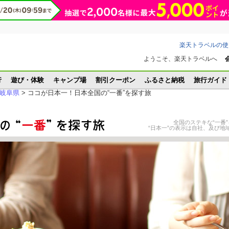
楽天トラベルの使
ようこそ、楽天トラベルへ
行
遊び・体験
キャンプ場
割引クーポン
ふるさと納税
旅行ガイド
岐阜県
> ココが日本一！日本全国の“一番”を探す旅
全国のステキな“一番
“日本一”の表示は自社、及び