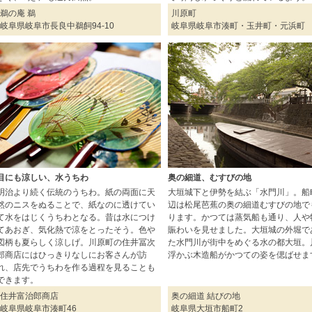
鵜の庵 鵜
川原町
岐阜県岐阜市長良中鵜飼94-10
岐阜県岐阜市湊町・玉井町・元浜町
目にも涼しい、水うちわ
奥の細道、むすびの地
明治より続く伝統のうちわ。紙の両面に天
大垣城下と伊勢を結ぶ「水門川」。船
然のニスをぬることで、紙なのに透けてい
辺は松尾芭蕉の奥の細道むすびの地で
て水をはじくうちわとなる。昔は水につけ
ります。かつては蒸気船も通り、人や
てあおぎ、気化熱で涼をとったそう。色や
賑わいを見せました。大垣城の外堀で
図柄も夏らしく涼しげ。川原町の住井冨次
た水門川が街中をめぐる水の都大垣。
郎商店にはひっきりなしにお客さんが訪
浮かぶ木造船がかつての姿を偲ばせま
れ、店先でうちわを作る過程を見ることも
できます。
住井富治郎商店
奥の細道 結びの地
岐阜県岐阜市湊町46
岐阜県大垣市船町2