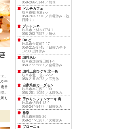
058-266-5144 ／無休
ドルチカフェ
岐阜市徹明通2-5
058-263-7710 ／月曜休み（祝
日除く）
ブルドンネ
岐阜市上材木町74-1
058-263-7557 ／無休
Do ど
岐阜市金竜町2-17
058-215-8745 ／日曜の午後
14:00 以降休み
珈琲あい
岐阜市加納堀田町1-4
058-272-5887 ／金曜休み
珈琲工房ひぐち 北一色
岐阜市北一色9-22-2
フェ。
058-215-8073 ／不定休
れや中
自家焙煎カーダモン
。定番
岐阜市本荘西3-190
美味。
058-251-1059 ／木曜休み
た足も
手作りシフォンケーキ 庵
岐阜市切通4-13-9
058-247-8477 ／日曜休み
雅楽
岐阜市南鶉5-26
058-277-5287 ／火曜休み
ブローニュ