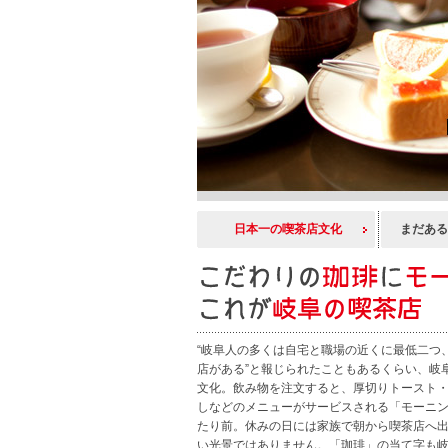
日本一の喫茶店文化
まだある
“岐阜人の多くは自宅と職場の近くに最低二つ
店がある”と報じられたこともあるくらい、岐
文化。飲み物を注文すると、厚切りトースト
しなどのメニューがサービスされる「モーニ
たり前。休みの日には家族で朝から喫茶店へ
い光景ではありません。「珈琲」の当て字も