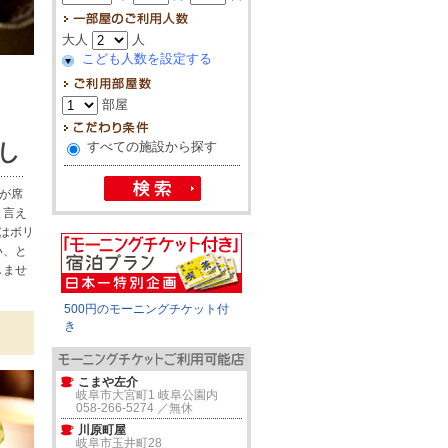
大人
人
こども人数を設定する
部屋
すべての施設から探す
んが席
と言え
はボリ
い、と
しませ
500円のモーニングチケット付
き
こまや左介
岐阜市大宮町1 岐阜公園内
058-266-5274 ／無休
川原町屋
岐阜市玉井町28