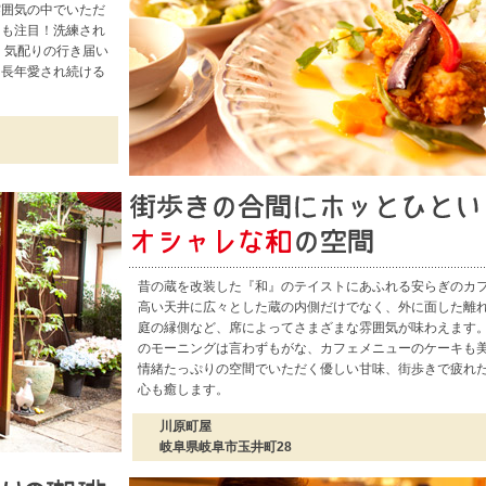
雰囲気の中でいただ
にも注目！洗練され
 気配りの行き届い
。長年愛され続ける
昔の蔵を改装した『和』のテイストにあふれる安らぎのカ
高い天井に広々とした蔵の内側だけでなく、外に面した離
庭の縁側など、席によってさまざまな雰囲気が味わえます
のモーニングは言わずもがな、カフェメニューのケーキも
情緒たっぷりの空間でいただく優しい甘味、街歩きで疲れ
心も癒します。
川原町屋
岐阜県岐阜市玉井町28