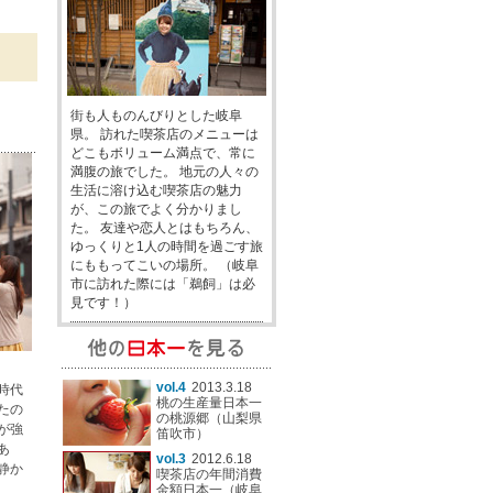
街も人ものんびりとした岐阜
県。 訪れた喫茶店のメニューは
どこもボリューム満点で、常に
満腹の旅でした。 地元の人々の
生活に溶け込む喫茶店の魅力
が、この旅でよく分かりまし
た。 友達や恋人とはもちろん、
ゆっくりと1人の時間を過ごす旅
にももってこいの場所。 （岐阜
市に訪れた際には「鵜飼」は必
見です！）
vol.4
2013.3.18
時代
桃の生産量日本一
たの
の桃源郷（山梨県
が強
笛吹市）
あ
vol.3
2012.6.18
静か
喫茶店の年間消費
金額日本一（岐阜