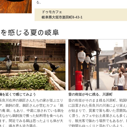
る。
ドゥモカフェ
岐阜県大垣市楽田町8-43-1
鵜を近くで感じてみよう
昔の街並が今に残る、川原町
長良川右岸の鵜匠さんたちの家が並ぶエリ
昔の街並がそのまま残る川原町。戦国
ア、鵜飼の里。鵜匠さんが営むカフェ「鵜
に設置された長良川の川湊により栄え
の庵 鵜」もあり、中庭に放されている鵜を
が始まりで、質素で落ち着いた雰囲気
見ながら鵜飼漁で獲った鮎料理を食べられ
く漂う。カフェやお土産屋さんも多く
ます。間近でみる鵜は思ったよりも体が大
り、観光客で賑わう場所でもあるが、
きく、鳴き声も迫力満点。
で時間もゆっくりと流れているよう。