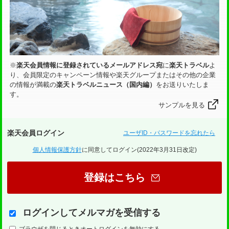
※
楽天会員情報に登録されているメールアドレス宛
に
楽天トラベル
よ
り、会員限定のキャンペーン情報や楽天グループまたはその他の企業
の情報が満載の
楽天トラベルニュース（国内編）
をお送りいたしま
す。
サンプルを見る
楽天会員ログイン
ユーザID・パスワードを忘れたら
個人情報保護方針
に同意してログイン
(
2022年3月31日
改定)
ログインしてメルマガを受信する
ブラウザを閉じるときオートログインを無効にする