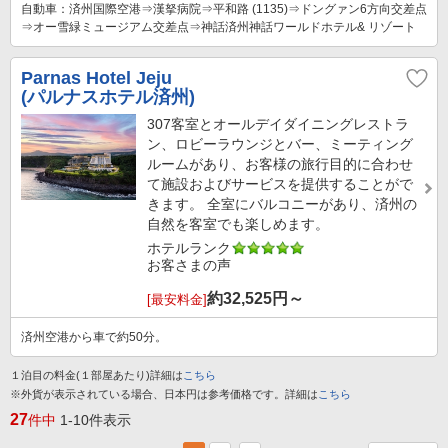
自動車：済州国際空港⇒漢拏病院⇒平和路 (1135)⇒ドングァン6方向交差点
⇒オー雪緑ミュージアム交差点⇒神話済州神話ワールドホテル& リゾート
Parnas Hotel Jeju
(パルナスホテル済州)
307客室とオールデイダイニングレストラ
ン、ロビーラウンジとバー、ミーティング
ルームがあり、お客様の旅行目的に合わせ
て施設およびサービスを提供することがで
きます。 全室にバルコニーがあり、済州の
自然を客室でも楽しめます。
ホテルランク
お客さまの声
約
32,525
円～
[最安料金]
済州空港から車で約50分。
１泊目の料金(１部屋あたり)詳細は
こちら
※外貨が表示されている場合、日本円は参考価格です。詳細は
こちら
27
件中
1-10件表示