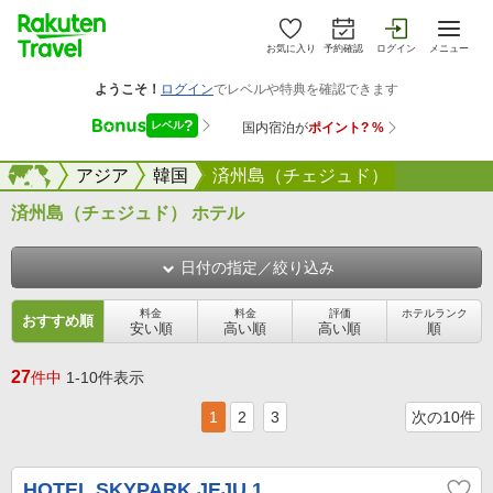
お気に入り
予約確認
ログイン
メニュー
海外
海外
アジア
韓国
済州島（チェジュド）
済州島（チェジュド） ホテル
日付の指定／絞り込み
料金
料金
評価
ホテルランク
おすすめ順
安い順
高い順
高い順
順
27
件中
1-10件表示
1
2
3
次の10件
HOTEL SKYPARK JEJU 1