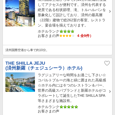
してアクセスが便利です。済州を代表する
絶景である柱状節理、滝、トルハルバンを
形象化して設計しており、済州の最高層
（22階）建物で総262室の客室、レストラ
ン、宴会場を揃えております。
ホテルランク
お客さまの声
4 全9件）
済州国際空港から車で約10分。
THE SHILLA JEJU
(済州新羅（チェジュシーラ）ホテル)
ラグジュアリーな時間をお過ごし下さい☆
コバルトブルーの海と緑に囲まれた高級感
☆ホテル内には６つのレストラン＆バー、
世界の高級スパブランドと新羅ホテルがコ
ラボレートして誕生したTHE SHILLA SPA
等さまざまな施設有。
ホテルランク
お客さまの声