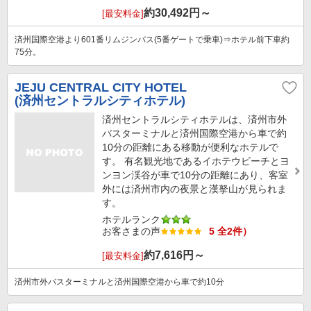
約
30,492
円～
[最安料金]
済州国際空港より601番リムジンバス(5番ゲートで乗車)⇒ホテル前下車約
75分。
JEJU CENTRAL CITY HOTEL
(済州セントラルシティホテル)
済州セントラルシティホテルは、済州市外
バスターミナルと済州国際空港から車で約
10分の距離にある移動が便利なホテルで
す。 有名観光地であるイホテウビーチとヨ
ンヨン渓谷が車で10分の距離にあり、客室
外には済州市内の夜景と漢拏山が見られま
す。
ホテルランク
お客さまの声
5 全2件）
約
7,616
円～
[最安料金]
済州市外バスターミナルと済州国際空港から車で約10分