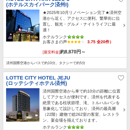
(ホテルスカイパーク済州I)
★2025年10月リノベーション完了★済州空
港から近く、アクセスに便利。繁華街に位
置し、観光・グルメ・ナイトライフに最
適！
ホテルランク
お客さまの声
3.75 全20件）
約
8,870
円～
[最安料金]
済州国際空港からバスで約10分。タクシーで約5分
LOTTE CITY HOTEL JEJU
(ロッテシティホテル済州)
済州国際空港から車で約10分の距離に位置
してアクセスが便利です。済州を代表する
絶景である柱状節理、滝、トルハルバンを
形象化して設計しており、済州の最高層
（22階）建物で総262室の客室、レストラ
ン、宴会場を揃えております。
ホテルランク