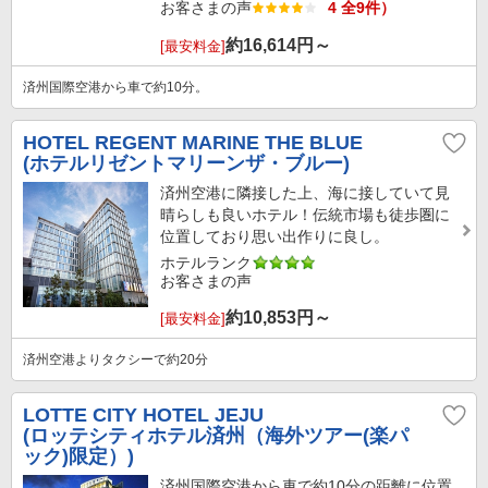
お客さまの声
4 全9件）
約
16,614
円～
[最安料金]
済州国際空港から車で約10分。
HOTEL REGENT MARINE THE BLUE
(ホテルリゼントマリーンザ・ブルー)
済州空港に隣接した上、海に接していて見
晴らしも良いホテル！伝統市場も徒歩圏に
位置しており思い出作りに良し。
ホテルランク
お客さまの声
約
10,853
円～
[最安料金]
済州空港よりタクシーで約20分
LOTTE CITY HOTEL JEJU
(ロッテシティホテル済州（海外ツアー(楽パ
ック)限定）)
済州国際空港から車で約10分の距離に位置