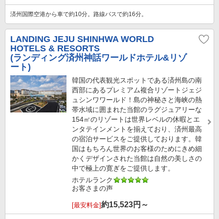
済州国際空港から車で約10分。路線バスで約16分。
LANDING JEJU SHINHWA WORLD
HOTELS & RESORTS
(ランディング済州神話ワールドホテル&リゾ
ート)
韓国の代表観光スポットである済州島の南
西部にあるプレミアム複合リゾートジェジ
ュシンワワールド！島の神秘さと海峡の熱
帯水域に囲まれた当館のラグジュアリーな
154㎡のリゾートは世界レベルの休暇とエ
ンタテインメントを揃えており、済州最高
の宿泊サービスをご提供しております。韓
国はもちろん世界のお客様のためにきめ細
かくデザインされた当館は自然の美しさの
中で極上の寛ぎをご提供します。
ホテルランク
お客さまの声
約
15,523
円～
[最安料金]