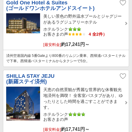
Gold One Hotel & Suites
(ゴールドワンホテルアンドスイート)
美しい景色の野外温水プールとジャグジー
があるラグジュアリーホテル
ホテルランク
お客さまの声
4 全2件）
約
17,241
円～
[最安料金]
済州空港国内線 5番Gateより800番のリムジン乗車、西帰浦バスターミナル
で下車。西帰浦バスターミナルからタクシーで5分。
SHILLA STAY JEJU
(新羅ステイ済州)
天恵の自然景観が秀麗な世界的な休養観光
地済州を満喫！ 全客室バスタブがあり、ゆ
ったりとした時間を過ごすことができま
す。
ホテルランク
お客さまの声
約
17,741
円～
[最安料金]