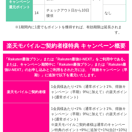
キャンペーン
還元ポイント
チェックアウト日から10日
14
なし
後頃
※1期間内に1度でもポイントを獲得すれば、有効期限は延長されま
す。
楽天モバイルご契約者様特典 キャンペーン概要
「Rakuten最強プラン」または「Rakuten最強U-NEXT」をご利用中である。
または、キャンペーン期間中に「Rakuten最強プラン」または「Rakuten最
強U-NEXT」のお申し込みとご利用をされた方には、「得旅キャンペーン（早
期）」に追加で以下を還元いたします。
1会員様あたり+1%（通常ポイント1%、得旅キ
楽天モバイルご契約者様
ャンペーン（早期）9%に加えて）の楽天ポイン
ト(通常ポイント)
1会員様あたり+1%（通常ポイント1%、得旅キ
ャンペーン（早期）9%に加えて）の楽天ポイン
ト(通常ポイント)
※楽天モバイルご契約者様は通常のキャンペー
ン特典のポイント+9%に追加で+1%(合計+10%)