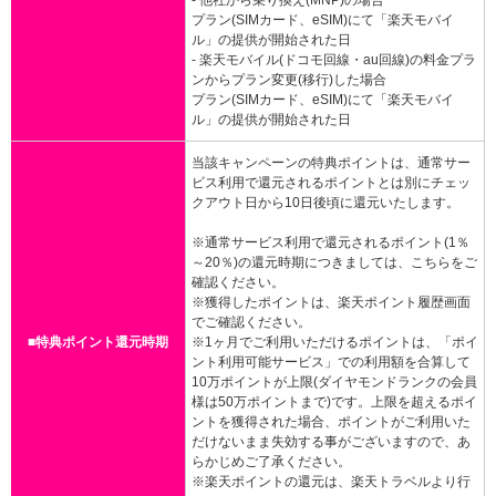
- 他社から乗り換え(MNP)の場合
プラン(SIMカード、eSIM)にて「楽天モバイ
ル」の提供が開始された日
- 楽天モバイル(ドコモ回線・au回線)の料金プラ
ンからプラン変更(移行)した場合
プラン(SIMカード、eSIM)にて「楽天モバイ
ル」の提供が開始された日
当該キャンペーンの特典ポイントは、通常サー
ビス利用で還元されるポイントとは別にチェッ
クアウト日から10日後頃に還元いたします。
※通常サービス利用で還元されるポイント(1％
～20％)の還元時期につきましては、こちらをご
確認ください。
※獲得したポイントは、楽天ポイント履歴画面
でご確認ください。
■特典ポイント還元時期
※1ヶ月でご利用いただけるポイントは、「ポイ
ント利用可能サービス」での利用額を合算して
10万ポイントが上限(ダイヤモンドランクの会員
様は50万ポイントまで)です。上限を超えるポイ
ントを獲得された場合、ポイントがご利用いた
だけないまま失効する事がございますので、あ
らかじめご了承ください。
※楽天ポイントの還元は、楽天トラベルより行