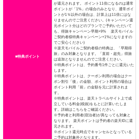
が還元されます。 ポイント11倍になるのは通常
ポイントが「1%」の場合のみとなり、通常ポイ
ントが1％以外の場合は、計算上は11倍にはな
りませんのでご注意ください。(キャンペーン還
元ポイント分はどのプランでご予約いただいて
も、得旅キャンペーン早期+9% 楽天モバイル
ご契約者様特典キャンペーン+1%になりますの
でご安心ください)
※楽天モバイルご契約者様の特典は、「早期得
旅」のみ対象となります。「直前・超先」得旅
■特典ポイント
は追加となりませんのでご注意ください。
※特典ポイントは、予約番号1件ごとに還元いた
します。
※特典ポイントは、クーポン利用の場合はクー
ポン割引「後」の金額、ポイント利用の場合は
ポイント利用「前」の金額を元に計算されま
す。
※特典ポイントは、楽天トラベルサイト上で成
立している料金(税抜)をもとに計算いたしま
す。詳細はこちらをご確認ください。
※予約者と利用者(宿泊者)が異なっても対象と
なります。 楽天ポイントは予約者の楽天IDに還
元されます。
※ポイント還元時点でキャンセルとなっている
ご予約は対象外となります。