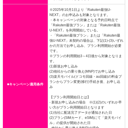
※2025年10月1日より「Rakuten最強U-
NEXT」のお申込みも対象となります。
・本キャンペーンの対象となる予約日時点で
「Rakuten最強プラン」または「Rakuten最強
U-NEXT」を利用開始している。
・「Rakuten最強プラン」または「Rakuten最
強U-NEXT」未契約の場合は、下記(1)-(3)いずれ
かの方法でお申し込み、プラン利用開始が必要
です。
※プランの利用開始3～4日後から対象となりま
す。
(1)新規お申し込み
(2)他社からの乗り換え(MNP)でお申し込み
(3)楽天モバイル(ドコモ回線・au回線)の料金プ
ランからプラン変更(移行)手続き後、お申し込
■キャンペーン適用条件
み
【プラン利用開始日とは】
- 新規お申し込みの場合 ※(1)(2)のいずれか早
い方がプラン利用開始日となります
(1)当社に配送完了データが通知された日
(2)プラン(SIMカード、eSIM)にて「楽天モバイ
ル」の提供が開始された日