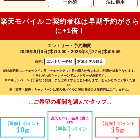
ー必須
泊に適用
楽天モバイルご契約者様は早期予約がさら
に+1倍！
エントリー・予約期間:
2026年8月6日(木)10:00～2026年8月27日(木)09:59
条件:
エントリー必須
対象ホテル限定
※対象期間内にチェックイン日・チェックアウト日の両方が含まれるご利用が対象となります。
※それぞれのキャンペーンでエントリーが必要です。
※本キャンペーンは予告なく変更、または終了することがあります。あらかじめご了承くださ
い。
※「直前・超先」キャンペーンは楽天モバイルご契約者様の追加特典はございません。
↓↓ご希望の期間を選んでタップ↓↓
楽天モバイル会員は更に
+1%
【直前】ポイント
【超先】ポイント
10
15
【早期】ポイン
倍
倍
ト