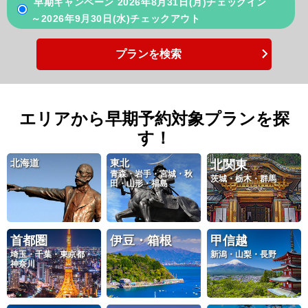
早期キャンペーン 2026年8月31日(月)チェックイン
～2026年9月30日(水)チェックアウト
プランを検索
エリアから早期予約対象プランを探
す！
北海道
東北
北関東
青森・岩手・宮城・秋
茨城・栃木・群馬
田・山形・福島
首都圏
伊豆・箱根
甲信越
埼玉・千葉・東京都・
新潟・山梨・長野
神奈川