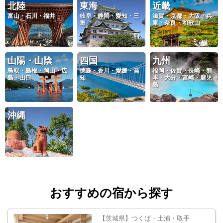
北陸
東海
近畿
富山・石川・福井
岐阜・静岡・愛知・三
滋賀・京都・大阪・兵
重
庫・奈良・和歌山
山陽・山陰
四国
九州
鳥取・島根・岡山・広
徳島・香川・愛媛・高
福岡・佐賀・長崎・熊
島・山口
知
本・大分・宮崎・鹿児
島
沖縄
おすすめの宿から探す
【茨城県】つくば・土浦・取手