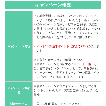
キャンペーン概要
下記対象期間中に当該キャンペーンのログインフォ
ームよりご応募(エントリー)いただき、楽天トラベ
ルのキャンペーン対象サービスをご予約し､実際に
ご旅行された方に楽天ポイントを通常ポイント(1％)
に加えて、下記のとおり還元いたします｡(エントリ
ーした際の楽天IDを用いたご予約に限ります)
キャンペーン内容
ポイント10倍(通常ポイントに加えて+9％)
の楽天ポ
イント
※対象条件は各項目をご確認ください。
※本キャンペーンで保証する「
ポイント10倍
」と
は、通常ポイントを「1％～」として、それ以外に
本キャンペーンで還元するキャンペーン還元ポイン
トの「9％」とを合算した値となります。
当該キャンペーンのログインフォームよりご応募
キャンペーン対象
(エントリー)いただき、実際にご旅行された楽天会
者
員様
対象サービス
・国内宿泊(日帰り・デイユース除く)