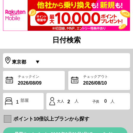
日付検索
チェックイン
チェックアウト
部屋
人
0
人
大人
2
1
子供
ポイント10倍以上プランから探す