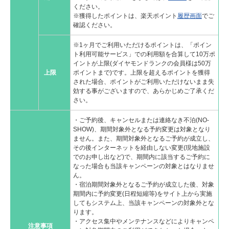
ください。
※獲得したポイントは、楽天ポイント
履歴画面
でご
確認ください。
※1ヶ月でご利用いただけるポイントは、「ポイン
ト利用可能サービス」での利用額を合算して10万ポ
イントが上限(ダイヤモンドランクの会員様は50万
上限
ポイントまで)です。上限を超えるポイントを獲得
された場合、ポイントがご利用いただけないまま失
効する事がございますので、あらかじめご了承くだ
さい。
・ご予約後、キャンセルまたは連絡なき不泊(NO-
SHOW)、期間対象外となる予約変更は対象となり
ません。また、期間対象外となるご予約が成立し、
その後インターネットを経由しない変更(現地施設
でのお申し出など)で、期間内に該当するご予約に
なった場合も当該キャンペーンの対象とはなりませ
ん。
・宿泊期間対象外となるご予約が成立した後、対象
期間内に予約変更(日程短縮等)をサイト上から実施
してもシステム上、当該キャンペーンの対象外とな
ります。
・アクセス集中やメンテナンスなどによりキャンペ
注意事項