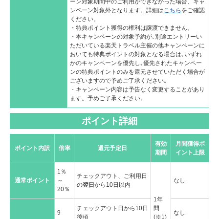
ーン対象期間中のご利用ができなかった場合、キャ
ンペーン対象外となります。詳細は
こちら
をご確認
ください。
・特典ポイント獲得の権利は譲渡できません。
・本キャンペーンの対象予約が､別途エントリーい
ただいている楽天トラベル主催の他キャンペーンに
おいても特典ポイントの対象となる場合は､いずれ
かのキャンペーンを優先し､優先されたキャンペー
ンの特典ポイントのみを還元させていただく場合が
ございますので予めご了承ください｡
・キャンペーン内容は予告なく変更することがあり
ます。予めご了承ください。
ポイント詳細
有効
月間獲得ポ
ポイント内訳
倍率
還元予定日
期間
イント上限
1％
チェックアウト、ご利用日
通常ポイント
～
なし
の
翌日
から10日以内
20％
1年
チェックアウト日から10日
間
9
なし
後頃
(※1)