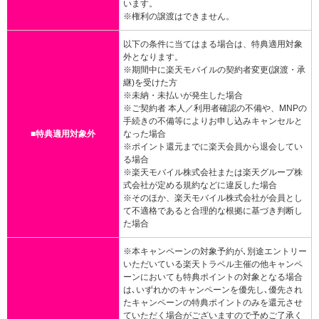
います。
※権利の譲渡はできません。
以下の条件に当てはまる場合は、特典適用対象
外となります。
※期間中に楽天モバイルの契約者変更(譲渡・承
継)を受けた方
※未納・未払いが発生した場合
※ご契約者 本人／利用者確認の不備や、MNPの
手続きの不備等によりお申し込みキャンセルと
■特典適用対象外
なった場合
※ポイント還元までに楽天会員から退会してい
る場合
※楽天モバイル株式会社または楽天グループ株
式会社が定める規約などに違反した場合
※そのほか、楽天モバイル株式会社が会員とし
て不適格であると合理的な根拠に基づき判断し
た場合
※本キャンペーンの対象予約が､別途エントリー
いただいている楽天トラベル主催の他キャンペ
ーンにおいても特典ポイントの対象となる場合
は､いずれかのキャンペーンを優先し､優先され
たキャンペーンの特典ポイントのみを還元させ
ていただく場合がございますので予めご了承く