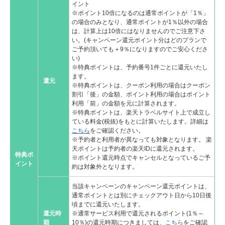
イント
※ポイント10倍になるのは通常ポイントが「1％」
の場合のみとなり、通常ポイントが1％以外の場合
は、計算上は10倍にはなりませんのでご注意下さ
い。(キャンペーン還元ポイント分はどのプランで
ご予約頂いても＋9％になりますのでご安心くださ
い)
※特典ポイントは、予約番号1件ごとに還元いたし
ます。
還元
※特典ポイントは、クーポン利用の場合はクーポン
割引「後」の金額、ポイント利用の場合はポイント
利用「前」の金額を元に計算されます。
※特典ポイントは、楽天トラベルサイト上で成立し
ている料金(税抜)をもとに計算いたします。詳細は
こちら
をご確認ください。
※予約者と利用者が異なっても対象となります。 楽
天ポイントは予約者の楽天IDに還元されます。
特典ポ
※ポイント還元時点でキャンセルとなっているご予
イント
約は対象外となります。
当該キャンペーンのキャンペーン還元ポイントは、
通常ポイントとは別にチェックアウト日から10日後
頃までに還元いたします。
還元時
※通常サービス利用で還元されるポイント(1％～
期
10％)の還元時期につきましては、
こちら
をご確認