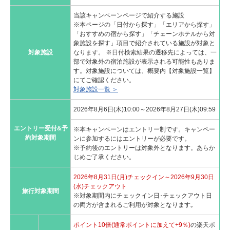
当該キャンペーンページで紹介する施設
※本ページの「日付から探す」「エリアから探す」
「おすすめの宿から探す」「チェーンホテルから対
象施設を探す」項目で紹介されている施設が対象と
対象施設
なります。 ※日付検索結果の遷移先によっては、一
部で対象外の宿泊施設が表示される可能性もありま
す。対象施設については、概要内【対象施設一覧】
にてご確認ください。
対象施設一覧 ＞
2026年8月6日(木)10:00～2026年8月27日(木)09:59
エントリー受付&予
※本キャンペーンはエントリー制です。キャンペー
約対象期間
ンに参加するにはエントリーが必要です。
※予約後のエントリーは対象外となります。あらか
じめご了承ください。
2026年8月31日(月)チェックイン～2026年9月30日
(水)チェックアウト
旅行対象期間
※対象期間内にチェックイン日･チェックアウト日
の両方が含まれるご利用が対象となります｡
ポイント10倍(通常ポイントに加えて+9％)
の楽天ポ