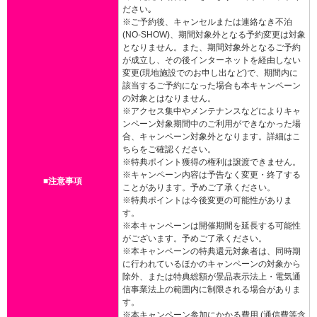
ださい｡
※ご予約後、キャンセルまたは連絡なき不泊
(NO-SHOW)、期間対象外となる予約変更は対象
となりません。また、期間対象外となるご予約
が成立し、その後インターネットを経由しない
変更(現地施設でのお申し出など)で、期間内に
該当するご予約になった場合も本キャンペーン
の対象とはなりません。
※アクセス集中やメンテナンスなどによりキャ
ンペーン対象期間中のご利用ができなかった場
合、キャンペーン対象外となります。詳細はこ
ちらをご確認ください。
※特典ポイント獲得の権利は譲渡できません。
※キャンペーン内容は予告なく変更・終了する
■注意事項
ことがあります。予めご了承ください。
※特典ポイントは今後変更の可能性がありま
す。
※本キャンペーンは開催期間を延長する可能性
がございます。予めご了承ください。
※本キャンペーンの特典還元対象者は、同時期
に行われているほかのキャンペーンの対象から
除外、または特典総額が景品表示法上・電気通
信事業法上の範囲内に制限される場合がありま
す。
※本キャンペーン参加にかかる費用 (通信費等含