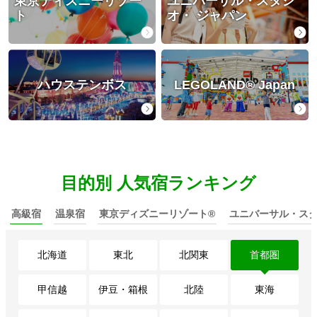
東京ディズニーリゾー
ユニバーサル・スタジ
ト
オ・ ジャパン
ハウステンボス
LEGOLAND® Japan
目的別 人気宿ランキング
高級宿
温泉宿
東京ディズニーリゾート®
ユニバーサル・スタ
北海道
東北
北関東
首都圏
甲信越
伊豆・箱根
北陸
東海