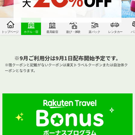
トップページ
ホテル・宿
最高級宿
遊び・体験
楽パック
レンタカー
バ
※9月ご利用分は9月1日配布開始予定です。
※宿クーポンと記載がないクーポンは楽天トラベルクーポンまたは自治体ク
ーポンとなります。