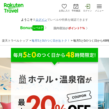
お気に入り
予約確認
ログイン
メニュー
楽天トラベルトップ
>
毎月5と0のつく日がおトク！
>
毎月5と0のつく日から48