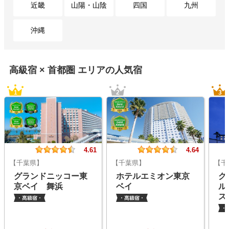
近畿
山陽・山陰
四国
九州
沖縄
高級宿 ×
首都圏
エリアの人気宿
1
2
3
4.61
4.64
【千葉県】
【千葉県】
【千
グランドニッコー東
ホテルエミオン東京
グ
京ベイ 舞浜
ベイ
ル
ス