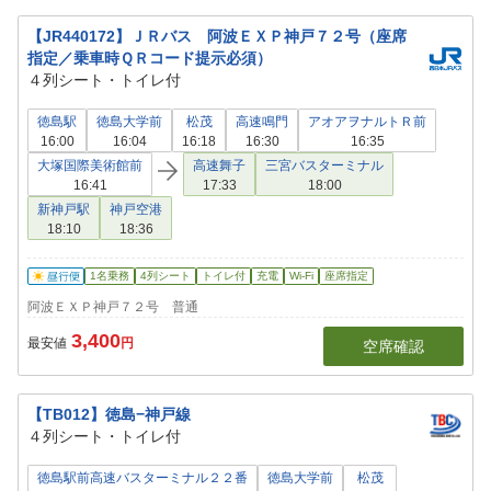
【JR440172】ＪＲバス 阿波ＥＸＰ神戸７２号（座席
指定／乗車時ＱＲコード提示必須）
４列シート・トイレ付
徳島駅
徳島大学前
松茂
高速鳴門
アオアヲナルトＲ前
16:00
16:04
16:18
16:30
16:35
大塚国際美術館前
高速舞子
三宮バスターミナル
16:41
17:33
18:00
新神戸駅
神戸空港
18:10
18:36
1名乗務
4列シート
トイレ付
充電
Wi-Fi
座席指定
阿波ＥＸＰ神戸７２号 普通
3,400
最安値
円
空席確認
【TB012】徳島−神戸線
４列シート・トイレ付
徳島駅前高速バスターミナル２２番
徳島大学前
松茂