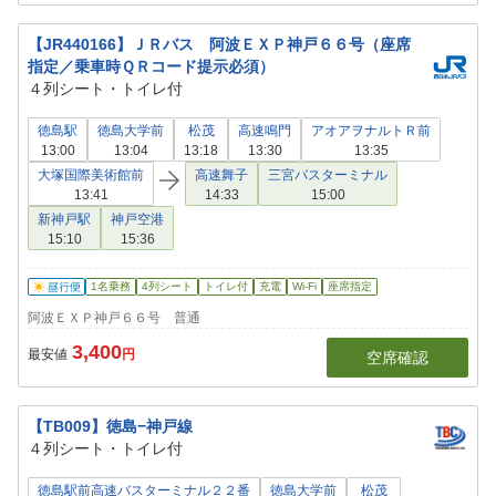
【JR440166】ＪＲバス 阿波ＥＸＰ神戸６６号（座席
指定／乗車時ＱＲコード提示必須）
４列シート・トイレ付
徳島駅
徳島大学前
松茂
高速鳴門
アオアヲナルトＲ前
13:00
13:04
13:18
13:30
13:35
大塚国際美術館前
高速舞子
三宮バスターミナル
13:41
14:33
15:00
新神戸駅
神戸空港
15:10
15:36
1名乗務
4列シート
トイレ付
充電
Wi-Fi
座席指定
阿波ＥＸＰ神戸６６号 普通
3,400
最安値
円
空席確認
【TB009】徳島−神戸線
４列シート・トイレ付
徳島駅前高速バスターミナル２２番
徳島大学前
松茂