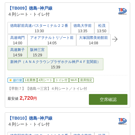
【TB009】徳島−神戸線
４列シート・トイレ付
徳島駅前高速バスターミナル２２番
徳島大学前
松茂
13:30
13:35
13:50
高速鳴門
アオアヲナルトリゾート前
大塚国際美術館前
14:00
14:05
14:08
高速舞子
阪神三宮
14:59
15:29
新神戸（ＡＮＡクラウンプラザホテル神戸４Ｆ玄関前）
15:39
1名乗務
4列シート
トイレ付
Wi-Fi
座席指定
【早割７】【徳島⇒三宮】４列シート／トイレ付
2,720
最安値
円
空席確認
【TB010】徳島−神戸線
４列シート・トイレ付