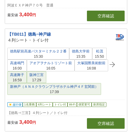
阿波ＥＸＰ神戸７０号 普通
3,400
最安値
円
空席確認
【TB011】徳島−神戸線
４列シート・トイレ付
徳島駅前高速バスターミナル２２番
徳島大学前
松茂
15:30
15:35
15:50
高速鳴門
アオアヲナルトリゾート前
大塚国際美術館前
16:00
16:05
16:08
高速舞子
阪神三宮
16:59
17:29
新神戸（ＡＮＡクラウンプラザホテル神戸４Ｆ玄関前）
17:39
1名乗務
4列シート
トイレ付
Wi-Fi
便変更可
座席指定
【徳島⇒三宮】４列シート／トイレ付
3,400
最安値
円
空席確認