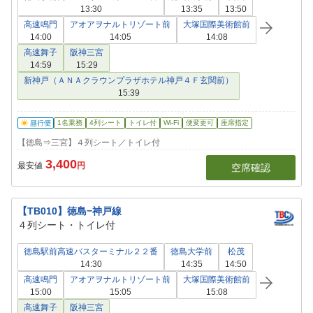
13:30
13:35
13:50
高速鳴門
アオアヲナルトリゾート前
大塚国際美術館前
14:00
14:05
14:08
高速舞子
阪神三宮
14:59
15:29
新神戸（ＡＮＡクラウンプラザホテル神戸４Ｆ玄関前）
15:39
1名乗務
4列シート
トイレ付
Wi-Fi
便変更可
座席指定
【徳島⇒三宮】４列シート／トイレ付
3,400
最安値
円
空席確認
【TB010】徳島−神戸線
４列シート・トイレ付
徳島駅前高速バスターミナル２２番
徳島大学前
松茂
14:30
14:35
14:50
高速鳴門
アオアヲナルトリゾート前
大塚国際美術館前
15:00
15:05
15:08
高速舞子
阪神三宮