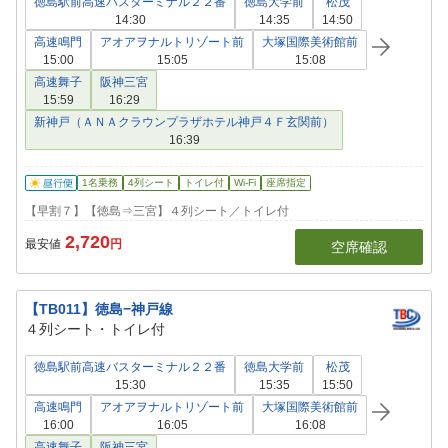
徳島駅前高速バスターミナル２２番
徳島大学前
松茂
14:30
14:35
14:50
高速鳴門
アオアヲナルトリゾート前
大塚国際美術館前
15:00
15:05
15:08
高速舞子
阪神三宮
15:59
16:29
新神戸（ＡＮＡクラウンプラザホテル神戸４Ｆ玄関前）
16:39
1名乗務
4列シート
トイレ付
Wi-Fi
座席指定
【早割７】【徳島⇒三宮】４列シート／トイレ付
2,720
最安値
円
空席確認
【TB011】徳島−神戸線
４列シート・トイレ付
徳島駅前高速バスターミナル２２番
徳島大学前
松茂
15:30
15:35
15:50
高速鳴門
アオアヲナルトリゾート前
大塚国際美術館前
16:00
16:05
16:08
高速舞子
阪神三宮