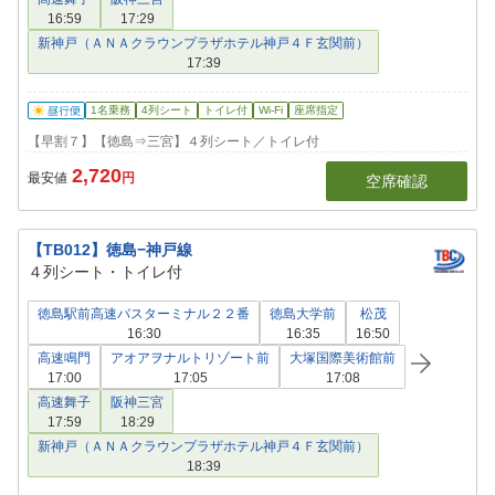
16:59
17:29
新神戸（ＡＮＡクラウンプラザホテル神戸４Ｆ玄関前）
17:39
1名乗務
4列シート
トイレ付
Wi-Fi
座席指定
【早割７】【徳島⇒三宮】４列シート／トイレ付
2,720
最安値
円
空席確認
【TB012】徳島−神戸線
４列シート・トイレ付
徳島駅前高速バスターミナル２２番
徳島大学前
松茂
16:30
16:35
16:50
高速鳴門
アオアヲナルトリゾート前
大塚国際美術館前
17:00
17:05
17:08
高速舞子
阪神三宮
17:59
18:29
新神戸（ＡＮＡクラウンプラザホテル神戸４Ｆ玄関前）
18:39