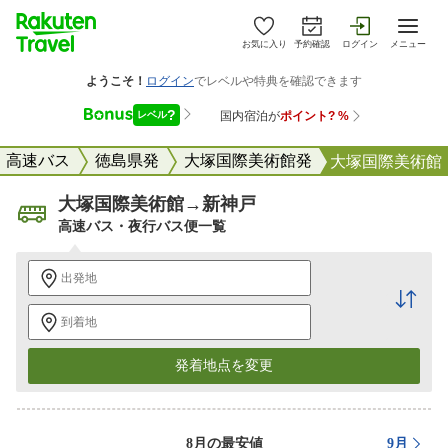
お気に入り
予約確認
ログイン
メニュー
高速バス
徳島県発
大塚国際美術館発
大塚国際美術館 
大塚国際美術館
→
新神戸
高速バス・夜行バス便一覧
出発地
到着地
発着地点を変更
8
月
8月の最安値
9
月