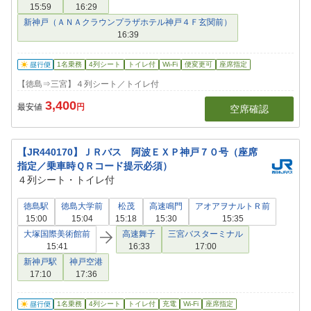
15:59
16:29
新神戸（ＡＮＡクラウンプラザホテル神戸４Ｆ玄関前）
16:39
1名乗務
4列シート
トイレ付
Wi-Fi
便変更可
座席指定
【徳島⇒三宮】４列シート／トイレ付
3,400
最安値
円
空席確認
【JR440170】ＪＲバス 阿波ＥＸＰ神戸７０号（座席
指定／乗車時ＱＲコード提示必須）
４列シート・トイレ付
徳島駅
徳島大学前
松茂
高速鳴門
アオアヲナルトＲ前
15:00
15:04
15:18
15:30
15:35
大塚国際美術館前
高速舞子
三宮バスターミナル
15:41
16:33
17:00
新神戸駅
神戸空港
17:10
17:36
1名乗務
4列シート
トイレ付
充電
Wi-Fi
座席指定