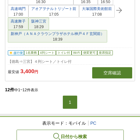
16:30
16:35
16:50
高速鳴門
アオアヲナルトリゾート前
大塚国際美術館前
17:00
17:05
17:08
高速舞子
阪神三宮
17:59
18:29
新神戸（ＡＮＡクラウンプラザホテル神戸４Ｆ玄関前）
18:39
1名乗務
4列シート
トイレ付
Wi-Fi
便変更可
座席指定
【徳島⇒三宮】４列シート／トイレ付
3,400
最安値
円
空席確認
12
件
中1~12件表示
1
表示モード：
モバイル
PC
会社情報
個人情報保護方針
日付から検索