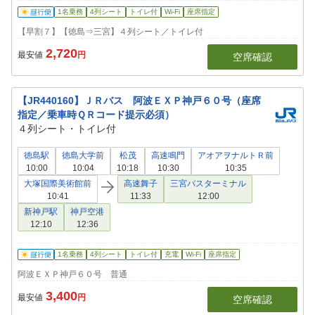
1名乗務
4列シート
トイレ付
Wi-Fi
座席指定
【早割７】【徳島⇒三宮】４列シート／トイレ付
2,720
最安値
円
空席確認
【JR440160】ＪＲバス 阿波ＥＸＰ神戸６０号（座席
指定／乗車時ＱＲコード提示必須）
４列シート・トイレ付
徳島駅
徳島大学前
松茂
高速鳴門
アオアヲナルトＲ前
10:00
10:04
10:18
10:30
10:35
大塚国際美術館前
高速舞子
三宮バスターミナル
10:41
11:33
12:00
新神戸駅
神戸空港
12:10
12:36
1名乗務
4列シート
トイレ付
充電
Wi-Fi
座席指定
阿波ＥＸＰ神戸６０号 普通
3,400
最安値
円
空席確認