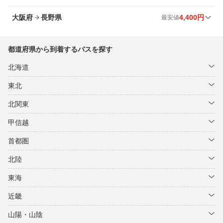
出発地
8
月最安値
9
月最安値
時間帯
東京ディズニーランド ～
中野 ～
2,950円
3,700円
4,100円
3,700円
夜
昼
大阪府
長野県
4,400円
最安値
多治見 ～
千種 ～
1,900円
2,700円
1,900円
2,700円
昼
昼
京都駅 ～
6,600円
6,600円
夜
出発地
8
月最安値
9
月最安値
時間帯
舞浜 ～
八王子 ～
2,950円
2,800円
4,100円
2,800円
昼・夜
夜
恵那 ～
名古屋 ～
1,300円
2,700円
1,300円
2,700円
昼・夜
昼
ユニバーサル・スタジオ・ジャパン
都道府県から到着するバスを探す
伏見 ～
4,400円
5,000円
4,400円
5,000円
昼・夜
昼・夜
～
船橋 ～
八重洲 ～
4,500円
2,250円
4,500円
3,400円
昼・夜
夜
瑞浪 ～
鶴舞 ～
1,600円
2,700円
1,600円
2,700円
昼
昼
北海道
西山天王山 ～
京橋 ～
4,400円
7,000円
4,400円
8,000円
昼・夜
夜
西船橋 ～
国立 ～
4,500円
2,800円
4,500円
2,800円
昼・夜
夜
東北
長岡京 ～
千里中央 ～
4,400円
5,000円
4,400円
5,000円
昼・夜
昼・夜
大手町 ～
2,250円
3,400円
昼・夜
北関東
大阪城ホール ～
7,000円
8,000円
夜
甲信越
府中 ～
3,100円
3,100円
昼・夜
首都圏
大阪駅 ～
5,000円
5,000円
昼・夜
新宿 ～
2,300円
2,300円
昼・夜
北陸
天王寺 ～
7,000円
8,000円
夜
全ての路線（30件）を見る
東海
弁天町 ～
5,000円
5,000円
昼・夜
近畿
心斎橋 ～
7,000円
8,000円
夜
山陽・山陰