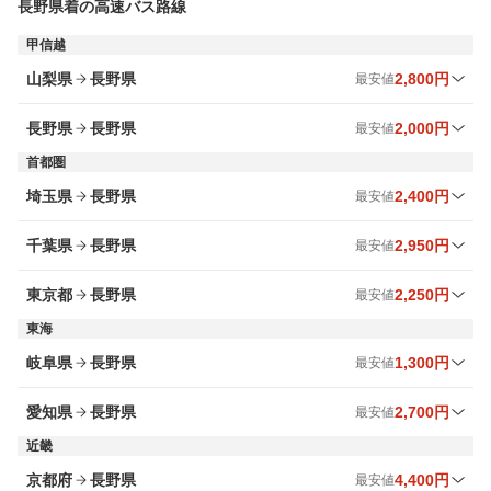
長野県
着の高速バス路線
甲信越
山梨県
長野県
2,800円
最安値
出発地
8
月最安値
9
月最安値
時間帯
長野県
長野県
2,000円
最安値
北杜 ～
3,100円
3,100円
昼
首都圏
出発地
8
月最安値
9
月最安値
時間帯
埼玉県
長野県
2,400円
最安値
善光寺 ～
みどり湖 ～
3,300円
2,000円
3,300円
2,000円
昼
昼
出発地
8
月最安値
9
月最安値
時間帯
千葉県
長野県
2,950円
最安値
小淵沢 ～
岡谷 ～
2,800円
2,000円
2,800円
2,000円
昼
昼
的場 ～
2,400円
2,400円
昼
出発地
8
月最安値
9
月最安値
時間帯
東京都
長野県
2,250円
最安値
湯村温泉 ～
昼神温泉 ～
3,300円
2,000円
3,300円
2,000円
昼
昼
二俣新町 ～
4,500円
4,500円
夜
東海
出発地
8
月最安値
9
月最安値
時間帯
甲府 ～
松本 ～
3,300円
2,000円
3,300円
2,000円
昼
昼
岐阜県
長野県
1,300円
最安値
市川 ～
三鷹 ～
4,500円
3,100円
4,500円
3,100円
昼・夜
夜
出発地
8
月最安値
9
月最安値
時間帯
長坂 ～
辰野 ～
2,800円
2,000円
2,800円
2,000円
昼
昼
愛知県
長野県
2,700円
最安値
成田国際空港（成田空港） ～
上野 ～
6,500円
4,000円
6,500円
4,000円
夜
夜
中津川 ～
1,300円
1,300円
昼
近畿
出発地
8
月最安値
9
月最安値
時間帯
韮崎 ～
阿智村 ～
3,300円
2,000円
3,300円
2,000円
昼
昼
東京ディズニーシー ～
下落合 ～
2,950円
2,250円
4,100円
2,400円
昼・夜
夜
京都府
長野県
4,400円
最安値
土岐 ～
ささしまライブ ～
1,700円
2,700円
1,700円
2,700円
昼・夜
昼