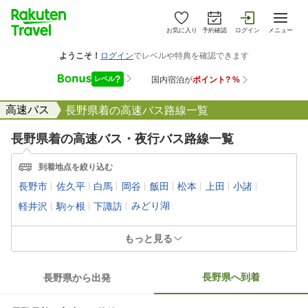
お気に入り
予約確認
ログイン
メニュー
高速バス
長野県着の高速バス路線一覧
長野県着
の高速バス・夜行バス路線一覧
到着地点を絞り込む
長野市
佐久平
白馬
岡谷
飯田
松本
上田
小諸
|
|
|
|
|
|
|
|
みどり湖
軽井沢
駒ヶ根
下諏訪
|
|
|
もっと見る
長野県
へ到着
長野県
から出発