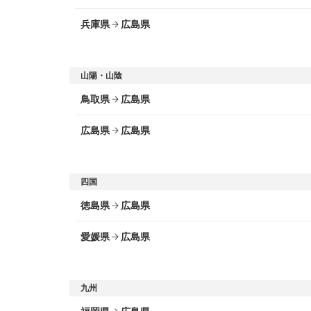
出発地
新橋 ～ 広島県
兵庫県
広島県
二条城 ～ 広島県
出発地
日本橋 ～ 広島県
京都駅 ～ 広島県
三宮 ～ 広島県
山陽・山陰
東京タワー ～ 広島県
鳥取県
広島県
新神戸 ～ 広島県
東京ドーム ～ 広島県
出発地
広島県
広島県
東京駅 ～ 広島県
米子 ～ 広島県
出発地
浅草 ～ 広島県
三次 ～ 広島県
四国
徳島県
広島県
広島駅 ～ 広島県
出発地
愛媛県
広島県
大塚国際美術館 ～ 広島県
出発地
徳島市 ～ 広島県
今治 ～ 広島県
九州