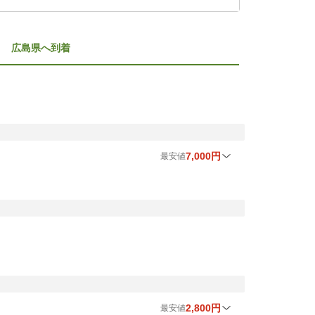
広島県
へ到着
7,000円
最安値
8
月最安値
9
月最安値
時間帯
7,000円
7,500円
夜
2,800円
最安値