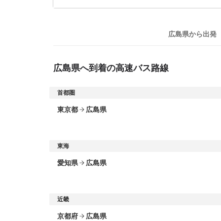
広島県
から出発
広島県
へ到着の高速バス路線
首都圏
東京都
広島県
出発地
上野 ～ 広島県
東海
愛知県
広島県
八重洲 ～ 広島県
出発地
大手町 ～ 広島県
ささしまライブ ～ 広島県
近畿
新宿 ～ 広島県
京都府
広島県
名古屋 ～ 広島県