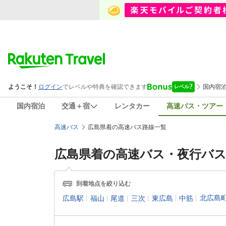
国内宿泊
交通＋宿
レンタカー
高速バス・ツアー
高速バス
広島県着の高速バス路線一覧
広島県着
の高速バス・夜行バス
到着地点を絞り込む
北広島
広島駅
福山
尾道
三次
東広島
中筋
|
|
|
|
|
|