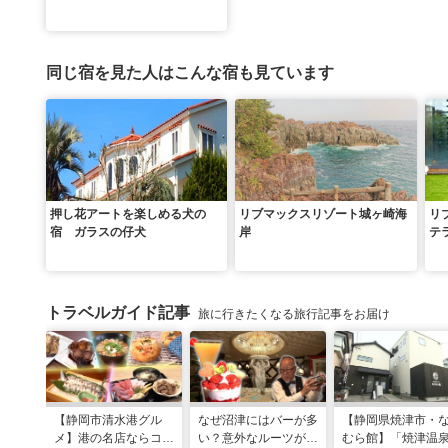
同じ宿を見た人はこんな宿も見ています
押し花アートを楽しめる犬の
リブマックスリゾート城ヶ崎海
リ
宿 ガラスの仔犬
岸
テ
トラベルガイド記事
旅に行きたくなる旅行記事をお届け
【静岡市清水港グル
なぜ沼津にはバーが多
【静岡県焼津市・
メ】港の名店ならコ
い？意外なルーツがわ
むら館】「焼津温