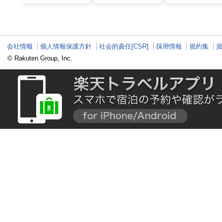
コ！マグロ食べ比べや
かる店へ【静岡県沼津
発祥の地で「浮遊
激レア“サバの氷室盛
市・BAR FRANK／ね
験」 開発期間3年
り”港周辺の店5選
こと白鳥】
泉商品で手がすべ
会社情報
個人情報保護方針
社会的責任[CSR]
採用情報
規約集
© Rakuten Group, Inc.