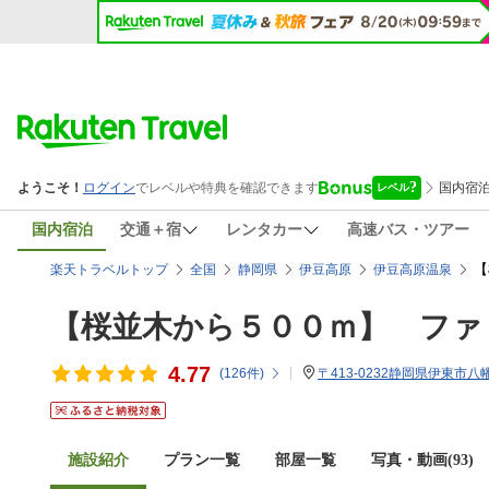
国内宿泊
交通＋宿
レンタカー
高速バス・ツアー
【
楽天トラベルトップ
全国
静岡県
伊豆高原
伊豆高原温泉
【桜並木から５００ｍ】 ファ
4.77
(
126
件)
〒413-0232静岡県伊東市八幡
施設紹介
プラン一覧
部屋一覧
写真・動画(93)