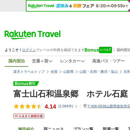
国内宿泊
交通＋宿
レンタカー
高速バス・ツアー
楽天トラベルトップ
全国
山梨県
山梨・石和・勝沼・塩山
石
富士山石和温泉郷 ホテル石庭
4.14
(
2,384
件)
〒406-0036山梨県笛吹市
施設紹介
宿ニュース
プラン一覧
部屋一覧