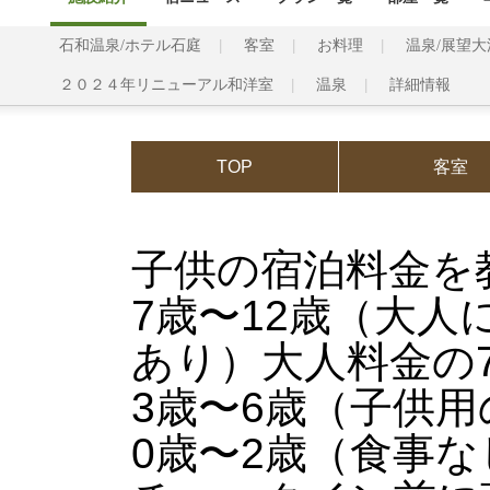
石和温泉/ホテル石庭
客室
お料理
温泉/展望
２０２４年リニューアル和洋室
温泉
詳細情報
TOP
客室
子供の宿泊料金を
7歳〜12歳（大人
あり）大人料金の7
3歳〜6歳（子供用
0歳〜2歳（食事な