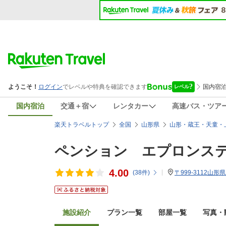
国内宿泊
交通＋宿
レンタカー
高速バス・ツア
楽天トラベルトップ
全国
山形県
山形・蔵王・天童・
ペンション エプロンス
4.00
(
38
件)
〒999-3112山形
施設紹介
プラン一覧
部屋一覧
写真・動