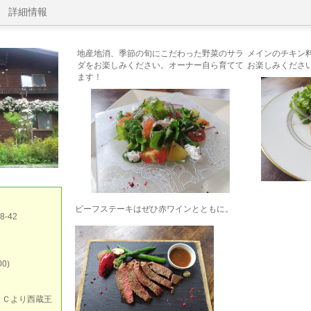
詳細情報
地産地消、季節の旬にこだわった野菜のサラ
メインのチキン
ダをお楽しみください。オーナー自ら育てて
お楽しみくださ
ます！
ビーフステーキはぜひ赤ワインとともに。
-42
0)
ＩＣより西蔵王