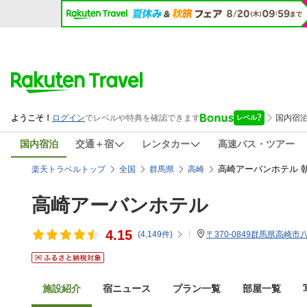
国内宿泊
交通＋宿
レンタカー
高速バス・ツアー
高崎アーバンホテル 
楽天トラベルトップ
全国
群馬県
高崎
高崎アーバンホテル
4.15
(
4,149
件)
〒370-0849群馬県高崎市八
施設紹介
宿ニュース
プラン一覧
部屋一覧