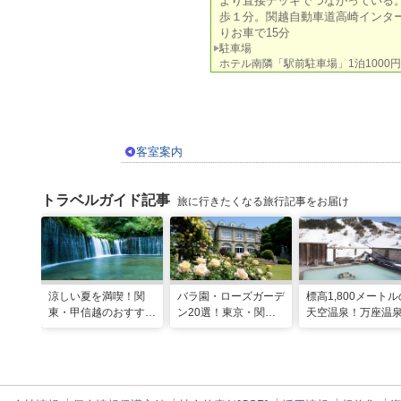
より直接デッキでつながっている
歩１分。関越自動車道高崎インタ
りお車で15分
駐車場
ホテル南隣「駅前駐車場」1泊1000
客室案内
トラベルガイド記事
旅に行きたくなる旅行記事をお届け
涼しい夏を満喫！関
バラ園・ローズガーデ
標高1,800メートル
東・甲信越のおすすめ
ン20選！東京・関東
天空温泉！万座温
避暑地14選
の名所をご紹介
日進舘の絶景風呂
実プログラムで心
整える