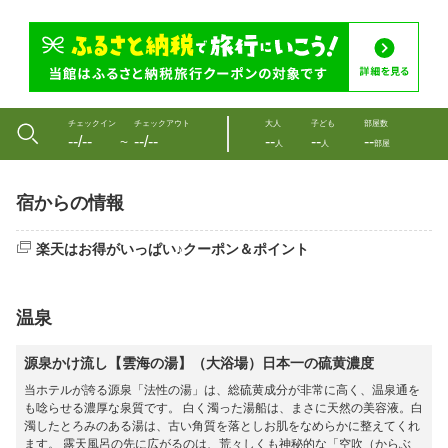
チェックイン
チェックアウト
大人
子ども
部屋数
--/--
--/--
--
--
--
〜
人
人
部屋
宿からの情報
楽天はお得がいっぱい♪クーポン＆ポイント
温泉
源泉かけ流し【雲海の湯】（大浴場）日本一の硫黄濃度
当ホテルが誇る源泉「法性の湯」は、総硫黄成分が非常に高く、温泉通を
も唸らせる濃厚な泉質です。 白く濁った湯船は、まさに天然の美容液。白
濁したとろみのある湯は、古い角質を落としお肌をなめらかに整えてくれ
ます。 露天風呂の先に広がるのは、荒々しくも神秘的な「空吹（からぶ