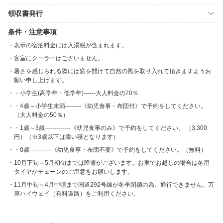
領収書発行
条件・注意事項
表示の宿泊料金には入湯税が含まれます。
客室にクーラーはございません。
暑さを感じられる際には窓を開けて自然の風を取り入れて頂きますようお
願い申し上げます。
・小学生(高学年・低学年)------大人料金の70％
・4歳～小学生未満--------《幼児食事・布団付》で予約をしてください。
（大人料金の50％）
・1歳～3歳-------------《幼児食事のみ》で予約をしてください。 （3,300
円）（※3歳以下は添い寝となります）
・0歳-----------《幼児食事・布団不要》で予約をしてください。（無料）
10月下旬～5月初旬までは降雪がございます。お車でお越しの場合は冬用
タイヤかチェーンのご用意をお願いします。
11月中旬～4月中頃まで国道292号線が冬季閉鎖の為、通行できません。万
座ハイウェイ（有料道路）をご利用ください。