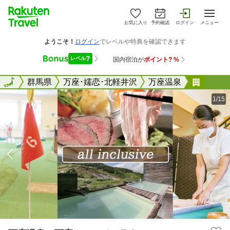
お気に入り
予約確認
ログイン
メニュー
全国
全国
群馬県
万座･嬬恋･北軽井沢
万座温泉
万座温
1/15