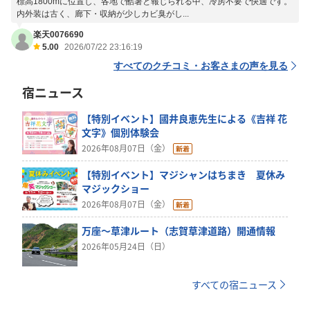
標高1800mに位置し、各地で酷暑と報じられる中、冷房不要で快適です。
内外装は古く、廊下・収納が少しカビ臭がし...
楽天0076690
5.00
2026/07/22 23:16:19
すべてのクチコミ・お客さまの声を見る
宿ニュース
【特別イベント】國井良恵先生による《吉祥 花
文字》個別体験会
2026年08月07日（金）
【特別イベント】マジシャンはちまき 夏休み
マジックショー
2026年08月07日（金）
万座～草津ルート（志賀草津道路）開通情報
2026年05月24日（日）
すべての宿ニュース