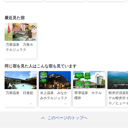
避暑地14選
の名所をご紹介
日進舘の絶景風呂と充
実プログラムで心身を
整える
最近見た宿
万座温泉 万座ホ
テルジュラク
同じ宿を見た人はこんな宿も見ています
万座温泉 日進舘
水上温泉 みなか
草津温泉 ホテル
軽井沢倶楽
みホテルジュラク
櫻井
テル軽井沢
０／ヒュー
リゾート
このページのトップへ