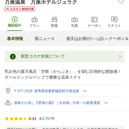
万座温泉 万座ホテルジュラク
施設紹介
プラン
部屋
写真
クーポン
クチコミ
基本情報
宿ニュース
楽天はお得がいっぱい♪クーポン
新型コロナ対策について
乳白色の露天風呂「空噴（からぶき）」を望む圧倒的な開放感！
オールインクルーシブで優雅な温泉ステイ
〒377-1528 群馬県吾妻郡嬬恋村万座温泉
源泉かけ流し【雲海の湯】（大浴場）日本一の硫黄濃度
4.41
全2,757件