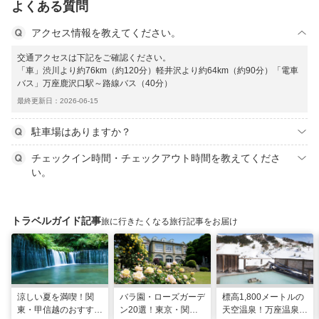
よくある質問
アクセス情報を教えてください。
交通アクセスは下記をご確認ください。
「車」渋川より約76km（約120分）軽井沢より約64km（約90分）「電車
バス」万座鹿沢口駅～路線バス（40分）
最終更新日：2026-06-15
駐車場はありますか？
チェックイン時間・チェックアウト時間を教えてくださ
い。
トラベルガイド記事
旅に行きたくなる旅行記事をお届け
涼しい夏を満喫！関
バラ園・ローズガーデ
標高1,800メートルの
東・甲信越のおすすめ
ン20選！東京・関東
天空温泉！万座温泉