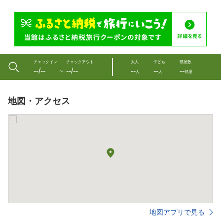
チェックイン
チェックアウト
大人
子ども
部屋数
--/--
--/--
--
--
--
〜
人
人
部屋
地図・アクセス
地図アプリで見る