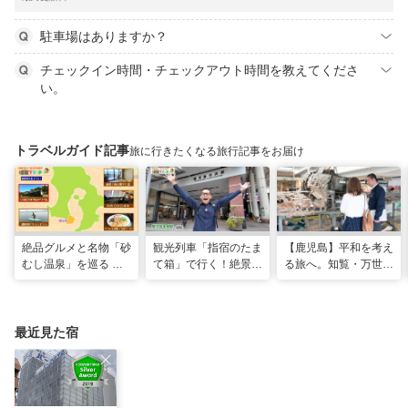
駐車場はありますか？
チェックイン時間・チェックアウト時間を教えてくださ
い。
トラベルガイド記事
旅に行きたくなる旅行記事をお届け
絶品グルメと名物「砂
観光列車「指宿のたま
【鹿児島】平和を考え
むし温泉」を巡る 心
て箱」で行く！絶景グ
る旅へ。知覧・万世で
と体を癒やす旅（鹿児
ルメとSUPで池田湖
たどる特攻隊の記憶
島県指宿市）
のパワースポット巡り
（2026年04月18日放
送）
最近見た宿