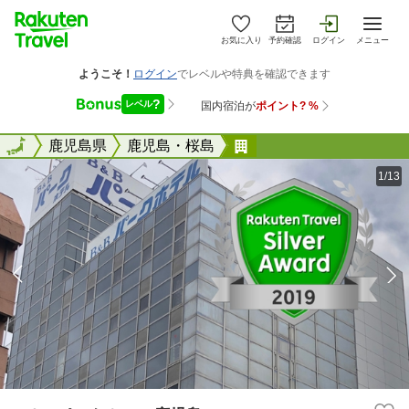
お気に入り
予約確認
ログイン
メニュー
全国
全国
鹿児島県
鹿児島・桜島
B＆Bパークホテル鹿児
1/13