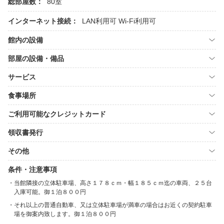
総部屋数：
80室
インターネット接続：
LAN利用可
Wi-Fi利用可
館内の設備
部屋の設備・備品
サービス
食事場所
ご利用可能なクレジットカード
領収書発行
その他
条件・注意事項
当館隣接の立体駐車場、高さ１７８ｃｍ・幅１８５ｃｍ迄の車両、２５台
入庫可能。御１泊８００円
それ以上の普通自動車、又は立体駐車場が満車の場合はお近くの契約駐車
場を御案内致します。御１泊８００円