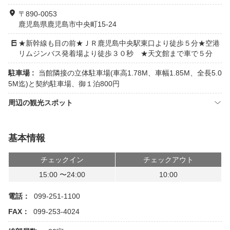
〒890-0053
鹿児島県鹿児島市中央町15-24
★新幹線も目の前★ＪＲ鹿児島中央駅東口より徒歩５分★空港
リムジンバス発着場より徒歩３０秒 ★天文館まで車で５分
駐車場 :
当館隣接の立体駐車場(車高1.78M、車幅1.85M、全長5.0
5M迄)と契約駐車場、御１泊800円
周辺の観光スポット
基本情報
チェックイン
チェックアウト
15:00 〜24:00
10:00
電話：
099-251-1100
FAX：
099-253-4024