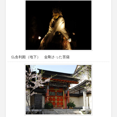
仏舎利殿（地下） 金剛さった菩薩