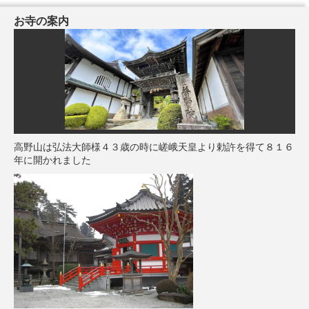
お寺の案内
高野山は弘法大師様４３歳の時に嵯峨天皇より勅許を得て８１６
年に開かれました