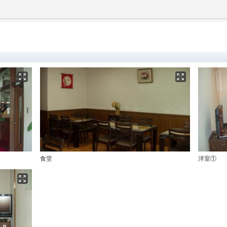
食堂
洋室①