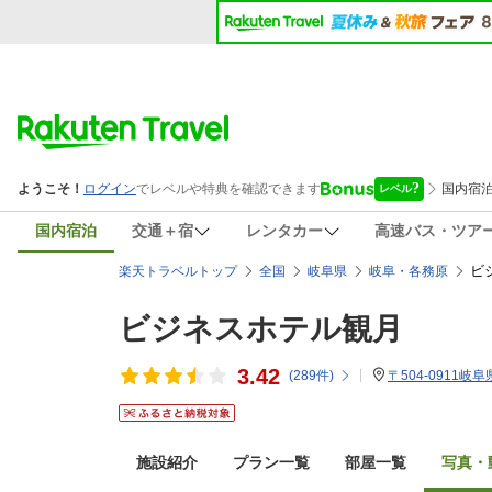
国内宿泊
交通＋宿
レンタカー
高速バス・ツア
ビ
楽天トラベルトップ
全国
岐阜県
岐阜・各務原
ビジネスホテル観月
3.42
(
289
件)
〒504-0911岐
施設紹介
プラン一覧
部屋一覧
写真・動