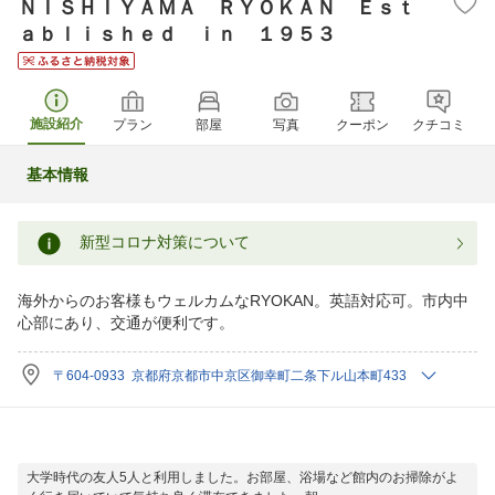
ＮＩＳＨＩＹＡＭＡ ＲＹＯＫＡＮ Ｅｓｔ
ａｂｌｉｓｈｅｄ ｉｎ １９５３
施設紹介
プラン
部屋
写真
クーポン
クチコミ
基本情報
新型コロナ対策について
海外からのお客様もウェルカムなRYOKAN。英語対応可。市内中
心部にあり、交通が便利です。
〒604-0933 京都府京都市中京区御幸町二条下ル山本町433
大学時代の友人5人と利用しました。お部屋、浴場など館内のお掃除がよ