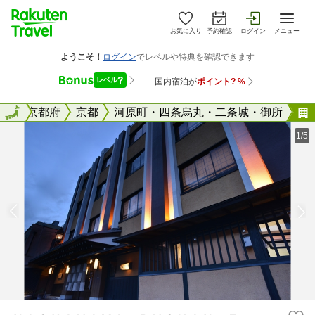
お気に入り
予約確認
ログイン
メニュー
全国
全国
京都府
京都
河原町・四条烏丸・二条城・御所
1/5