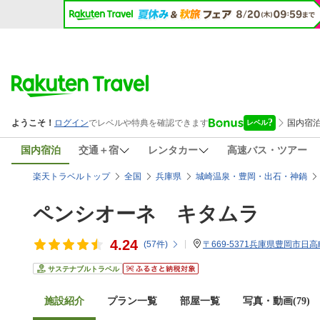
国内宿泊
交通＋宿
レンタカー
高速バス・ツアー
楽天トラベルトップ
全国
兵庫県
城崎温泉・豊岡・出石・神鍋
ペンシオーネ キタムラ
4.24
(
57
件)
〒669-5371兵庫県豊岡市日高町
サステナブルトラベル
施設紹介
プラン一覧
部屋一覧
写真・動画(79)