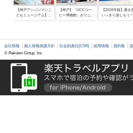
【神戸アンパンマンこ
【神戸】「UCCコー
【2026年版】夏を
どもミュージアム】夏
ヒー博物館」がリニュ
いっきり楽しもう
季限定「水あそびひろ
ーアル！完全予約制で
西のおすすめ海水
ば」がオープン！びし
体験満載
場・ビーチ18選
ょ濡れになって暑さを
ふき飛ばそう
会社情報
個人情報保護方針
社会的責任[CSR]
採用情報
規約集
© Rakuten Group, Inc.