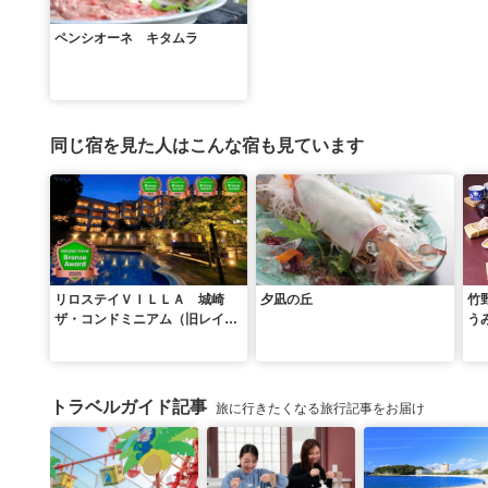
ペンシオーネ キタムラ
同じ宿を見た人はこんな宿も見ています
リロステイＶＩＬＬＡ 城崎
夕凪の丘
竹
ザ・コンドミニアム（旧レイセ
う
ニット城崎スイートＶＩＬＬ
Ａ）
トラベルガイド記事
旅に行きたくなる旅行記事をお届け