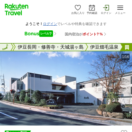
お気に入り
予約確認
ログイン
メニュー
静岡県
全国
伊豆長岡・修善寺・天城湯ヶ島
伊豆畑毛温泉
1/16