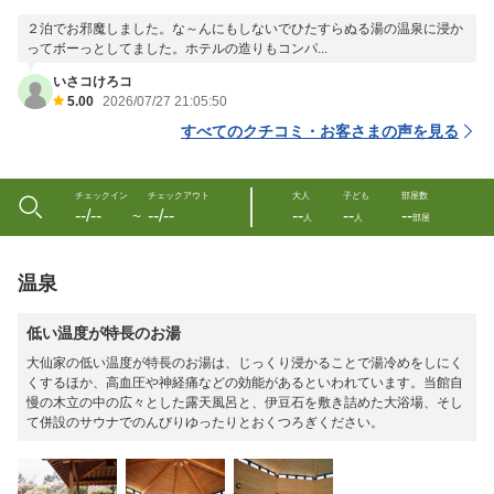
２泊でお邪魔しました。な～んにもしないでひたすらぬる湯の温泉に浸か
ってボーっとしてました。ホテルの造りもコンパ...
いさコけろコ
5.00
2026/07/27 21:05:50
すべてのクチコミ・お客さまの声を見る
チェックイン
チェックアウト
大人
子ども
部屋数
--/--
--/--
--
--
--
〜
人
人
部屋
温泉
低い温度が特長のお湯
大仙家の低い温度が特長のお湯は、じっくり浸かることで湯冷めをしにく
くするほか、高血圧や神経痛などの効能があるといわれています。当館自
慢の木立の中の広々とした露天風呂と、伊豆石を敷き詰めた大浴場、そし
て併設のサウナでのんびりゆったりとおくつろぎください。