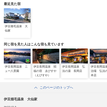
最近見た宿
伊豆畑毛温泉 大
仙家
同じ宿を見た人はこんな宿も見ています
伊豆長岡温泉 ニ
伊豆長岡温泉 招
伊豆長岡温泉 弘
伊豆長岡温
ュー八景園
福の宿 ゑびすや
法の湯 長岡店
治場 弘
（えびすや）
本店
このページのトップへ
伊豆畑毛温泉 大仙家