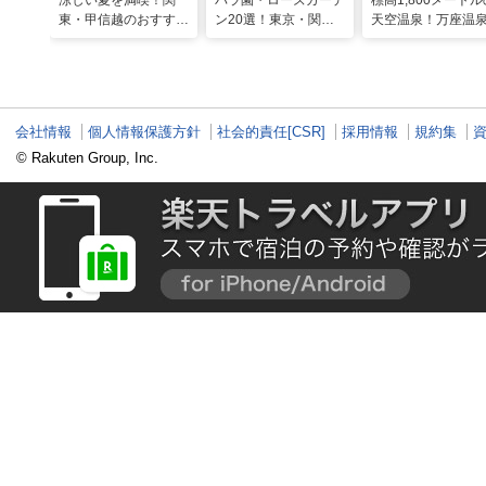
涼しい夏を満喫！関
バラ園・ローズガーデ
標高1,800メートル
東・甲信越のおすすめ
ン20選！東京・関東
天空温泉！万座温
避暑地14選
の名所をご紹介
日進舘の絶景風呂
実プログラムで心
整える
会社情報
個人情報保護方針
社会的責任[CSR]
採用情報
規約集
© Rakuten Group, Inc.