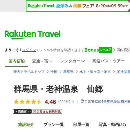
国内宿泊
交通＋宿
レンタカー
高速バス・ツアー
楽天トラベルトップ
全国
群馬県
水上・猿ヶ京・沼田
老神温
群馬県・老神温泉 仙郷
4.46
(
444
件)
〒378-0304群馬県沼田市利
施設紹介
プラン一覧
部屋一覧
写真・動画(57)