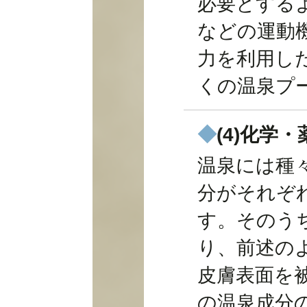
必要とする
などの運動
力を利用し
くの温泉プ
◆
(4)化学
温泉には種
分がそれぞ
す。そのう
り、前述の
皮膚表面を
の温泉成分