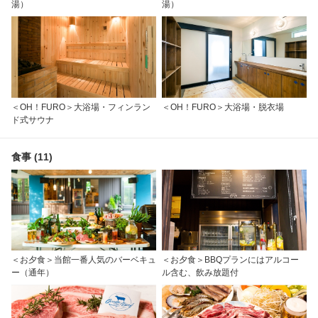
湯）
湯）
＜OH！FURO＞大浴場・フィンラン
＜OH！FURO＞大浴場・脱衣場
ド式サウナ
食事 (11)
＜お夕食＞当館一番人気のバーベキュ
＜お夕食＞BBQプランにはアルコー
ー（通年）
ル含む、飲み放題付