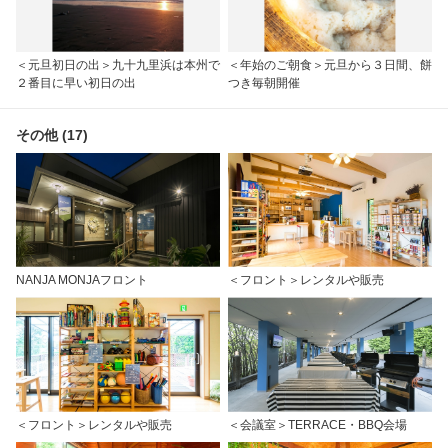
＜元旦初日の出＞九十九里浜は本州で
＜年始のご朝食＞元旦から３日間、餅
２番目に早い初日の出
つき毎朝開催
その他 (17)
NANJA MONJAフロント
＜フロント＞レンタルや販売
＜フロント＞レンタルや販売
＜会議室＞TERRACE・BBQ会場