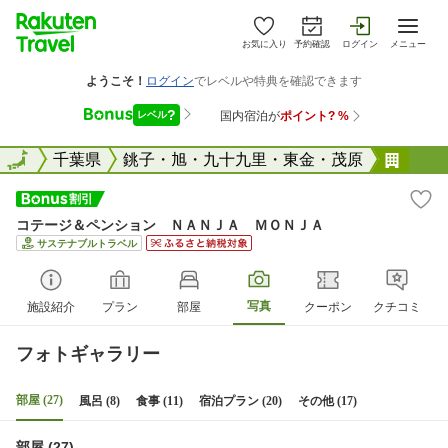
お気に入り
予約確認
ログイン
メニュー
全国
全国
千葉県
銚子・旭・九十九里・東金・茂原
コテ
コテージ＆ペンション ＮＡＮＪＡ ＭＯＮＪＡ
サステナブルトラベル
写真
施設紹介
プラン
部屋
クーポン
クチコミ
フォトギャラリー
部屋 (27)
風呂 (8)
食事 (11)
宿泊プラン (20)
その他 (17)
部屋 (27)