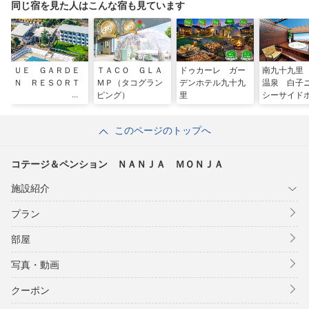
同じ宿を見た人はこんな宿も見ています
ＵＥ ＧＡＲＤＥ
ＴＡＣＯ ＧＬＡ
ドゥカーレ ガー
南九十九里
Ｎ ＲＥＳＯＲＴ
ＭＰ（タコグラン
デンホテル九十九
温泉 白子
ピング）
里
シーサイド
このページのトップへ
コテージ＆ペンション ＮＡＮＪＡ ＭＯＮＪＡ
施設紹介
プラン
部屋
写真・動画
クーポン