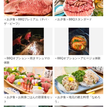
＜お夕食＞BBQプレミアム（チバ・
＜お夕食＞BBQスタンダード
ザ・ビーフ）
＜BBQオプション＞焼きマシュマロ
＜BBQオプション＞アヒージョ体験
体験
＜お夕食＞お刺身ごはんの部屋食セッ
＜お夕食＞地元の郷土料理「なめろ
ト
う」