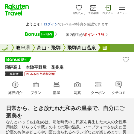
お気に入り
予約確認
ログイン
メニュー
全国
全国
岐阜県
高山・飛騨
飛騨高山温泉
飛騨高山 
飛騨高山 本陣平野屋 花兆庵
施設紹介
プラン
部屋
写真
クーポン
クチコミ
日常から、とき放たれた和みの温泉で、自分にご
褒美を
なんといってもお勧めは、明治時代の古民家を再生した大人の女性専
用施設「りらっくす蔵」の中での蔵の温泉。ハーブティーを供えた囲
炉裏のお休みどころや川面に出られるベランダなどが楽しめます。男