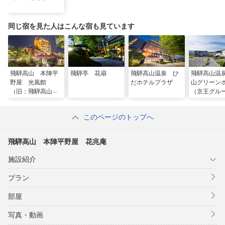
同じ宿を見た人はこんな宿も見ています
飛騨高山 本陣平
飛騨亭 花扇
飛騨高山温泉 ひ
飛騨高山温
野屋 光風館
だホテルプラザ
山グリーン
（旧：飛騨高山
（京王グル
本陣平野屋 別
テルズ）
館）
このページのトップへ
飛騨高山 本陣平野屋 花兆庵
施設紹介
プラン
部屋
写真・動画