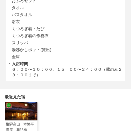
おふろセット
タオル
バスタオル
浴衣
くつろぎ着・たび
くつろぎ着の作務衣
スリッパ
湯沸かしポット(貸出)
金庫
入浴時間
６：００〜１０：００、１５：００〜２４：００（蔵のみ２
３：００まで）
最近見た宿
飛騨高山 本陣平
野屋 花兆庵