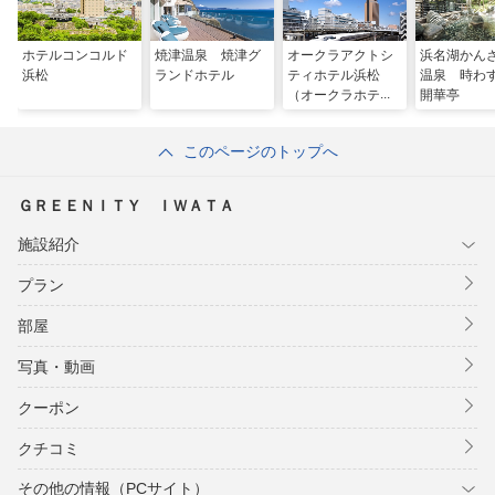
ホテルコンコルド
焼津温泉 焼津グ
オークラアクトシ
浜名湖かん
浜松
ランドホテル
ティホテル浜松
温泉 時
（オークラホテル
開華亭
ズ＆リゾーツ）
このページのトップへ
ＧＲＥＥＮＩＴＹ ＩＷＡＴＡ
施設紹介
プラン
部屋
写真・動画
クーポン
クチコミ
その他の情報（PCサイト）