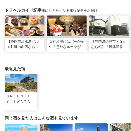
トラベルガイド記事
旅に行きたくなる旅行記事をお届け
【静岡市清水港グル
なぜ沼津にはバーが多
【静岡県焼津市・なか
メ】港の名店ならコ
い？意外なルーツがわ
むら館】「焼津温泉」
コ！マグロ食べ比べや
かる店へ【静岡県沼津
発祥の地で「浮遊体
激レア“サバの氷室盛
市・BAR FRANK／ね
験」 開発期間3年の温
り”港周辺の店5選
こと白鳥】
泉商品で手がすべすべ
最近見た宿
ＧＲＥＥＮＩＴ
Ｙ ＩＷＡＴＡ
同じ宿を見た人はこんな宿も見ています