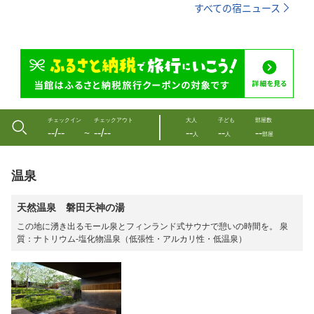
すべての宿ニュース
チェックイン
チェックアウト
大人
子ども
部屋数
--/--
--/--
--
--
--
〜
人
人
部屋
温泉
天然温泉 磐田天神の湯
この地に湧き出るモール泉とフィンランド式サウナで憩いの時間を。 泉
質：ナトリウム-塩化物温泉（低張性・アルカリ性・低温泉）