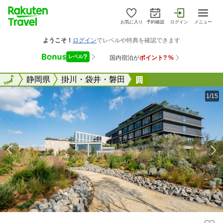
お気に入り
予約確認
ログイン
メニュー
全国
全国
静岡県
掛川・袋井・磐田
ＧＲＥＥＮＩＴＹ 
1/15